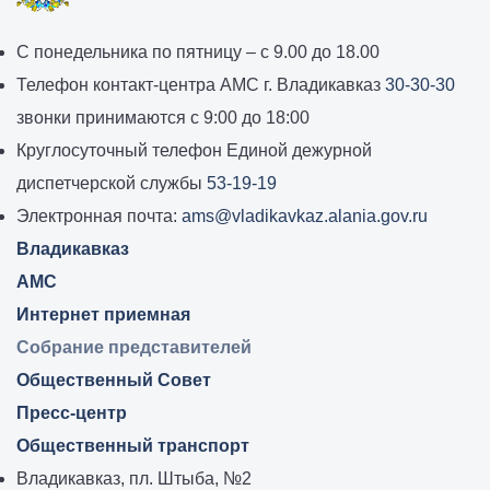
График
С понедельника по пятницу – с 9.00 до 18.00
работы
Телефон контакт-центра АМС г. Владикавказ
30-30-30
администрации
звонки принимаются с 9:00 до 18:00
местного
Круглосуточный телефон Единой дежурной
самоуправления
диспетчерской службы
53-19-19
города
Электронная почта:
ams@vladikavkaz.alania.gov.ru
Владикавказ:
Владикавказ
АМС
Интернет приемная
Собрание представителей
Общественный Совет
Пресс-центр
Общественный транспорт
Владикавказ, пл. Штыба, №2