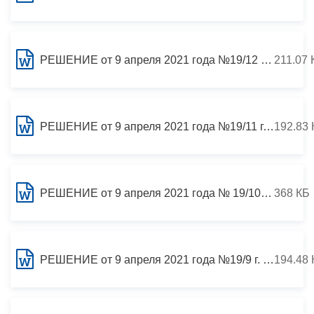
РЕШЕНИЕ от 9 апреля 2021 года №19/12 г. Владикавказ О внесении изменений в некоторые решения Собрания представителей г.Владикавказ и признании утратившим силу решения Собрания представителей г.Владикавказ от 05.12.2006 №42/6 «Об утверждении тарифов по
211.07 
РЕШЕНИЕ от 9 апреля 2021 года №19/11 г.Владикавказ О внесении изменений в решение Собрания представителей г.Владикавказ от 23 ноября 2010 г. № 17/44 «Об утверждении Положения о порядке назначения и проведения опроса граждан в муниципальном образовании
192.83 
РЕШЕНИЕ от 9 апреля 2021 года № 19/10 г. Владикавказ О внесении изменений в персональный состав Комиссии по рассмотрению вопросов о присвоении звания «Почётный гражданин города Владикавказ (Дзауджикау)», утвержденный решением Собрания представителей г.
368 КБ
РЕШЕНИЕ от 9 апреля 2021 года №19/9 г. Владикавказ О внесении изменений в Положение об официальном сайте муниципального образования г. Владикавказ, утвержденное решением Собрания представителей г. Владикавказа от 27.03.2015 № 10/60
194.48 