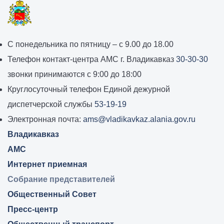
График
С понедельника по пятницу – с 9.00 до 18.00
работы
Телефон контакт-центра АМС г. Владикавказ
30-30-30
администрации
звонки принимаются с 9:00 до 18:00
местного
Круглосуточный телефон Единой дежурной
самоуправления
диспетчерской службы
53-19-19
города
Электронная почта:
ams@vladikavkaz.alania.gov.ru
Владикавказ:
Владикавказ
АМС
Интернет приемная
Собрание представителей
Общественный Совет
Пресс-центр