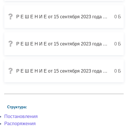
Р Е Ш Е Н И Е от 15 сентября 2023 года № 49/67 г.Владикавказ О внесении изменений в Генеральный план и Правила землепользования и застройки муниципального образования городской округ г.Владикавказ, утвержденные решением Собрания представителей г.Владикавк
0 Б
Р Е Ш Е Н И Е от 15 сентября 2023 года № 49/60 г. Владикавказ О внесении изменений в решение Собрания представителей г.Владикавказ от 23.12.2022 №40/101 «О бюджете муниципального образования г.Владикавказ на 2023 год и на плановый период 2024 и 2025 годов
0 Б
Р Е Ш Е Н И Е от 15 сентября 2023 года № 49/58 г. Владикавказ Об итогах социально-экономического развития г.Владикавказа за I квартал 2023 года
0 Б
Структура:
Постановления
Распоряжения