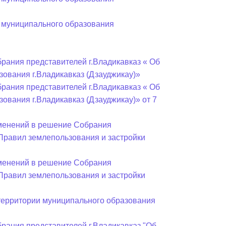
Бесплатная юридическая помощь
 муниципального образования
рания представителей г.Владикавказ « Об
ования г.Владикавказ (Дзауджикау)»
рания представителей г.Владикавказ « Об
ования г.Владикавказ (Дзауджикау)» от 7
зменений в решение Собрания
«Правил землепользования и застройки
зменений в решение Собрания
«Правил землепользования и застройки
 территории муниципального образования
рания представителей г.Владикавказ "Об