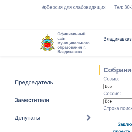
Версия для слабовидящих
Тел: 30
Официальный
сайт
Владикавказ
муниципального
образования г.
Владикавказ
Общие свед
Структура
Интернет-п
Председате
Структура
Новости
Реестры ма
Собрани
Устав город
Торги и Кон
расписание
Созыв:
Обратная с
Комиссии
Новостная 
Актуально
Председатель
Города-поб
Программа
Противодей
Сессия:
Достоприме
Заместители
Владикавка
Формы обра
График при
Строка поис
принимаемы
Депутаты
Презентаци
рассмотрен
Заклю
городского 
проекту