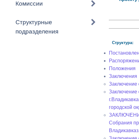
Владикавка
Комиссии
Распоряжен
Структурные
ОРВ и эксп
подразделения
Оценка деят
Структура:
местного с
Постановле
Распоряжен
Положения
Заключения
Заключение о
Открытые д
Заключение 
г.Владикавк
городской ок
ЗАКЛЮЧЕНИЕ 
Информация
Собрания пр
проверок
Владикавказ
Заключение 