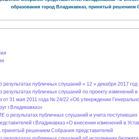
з
образования город Владикавказ, принятый решением 
ия, постановления
Кадровая политика
ертиза НПА
Контактная информация
ельности органов
Списки граждан, состоящих на
амоуправления
учете в качестве нуждающихся 
улучшении жилищных условий п
ния
г. Владикавказ
ия
 результатах публичных слушаний « 12 » декабря 2017 год 
анные
Общественное обсуждение
о результатах публичных слушаний по проекту изменений 
документов стратегического
аз от 31 мая 2011 года № 24/22 «Об утверждении Генераль
планирования
руг г.Владикавказ»
о результатах публичных слушаний и учета поступивших 
 о результатах
Порядок обжалования решений 
едставителей г.Владикавказ «О внесении изменений в Уста
действий органов местного
, принятый решением Собрания представителей
самоуправления
о результатах публичных слушаний об исполнении бюджета