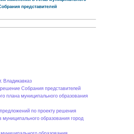
Собрания представителей
Противодействие коррупции
Градостроительная деятельность
Формирование комфортной
в
городской среды
о
Бюджет для граждан
Пространственные сведения
г. Владикавказ
Гражданская оборона в
в решение Собрания представителей
чрезвычайных ситуациях
ного плана муниципального образования
Незаконное строительство
предложений по проекту решения
и
Информация финансового
в муниципального образования город
органа
 муниципального образования