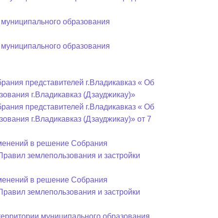
Бесплатная юридическая помощь
 муниципального образования
 муниципального образования
рания представителей г.Владикавказ « Об
ования г.Владикавказ (Дзауджикау)»
рания представителей г.Владикавказ « Об
ования г.Владикавказ (Дзауджикау)» от 7
зменений в решение Собрания
«Правил землепользования и застройки
зменений в решение Собрания
«Правил землепользования и застройки
 территории муниципального образования