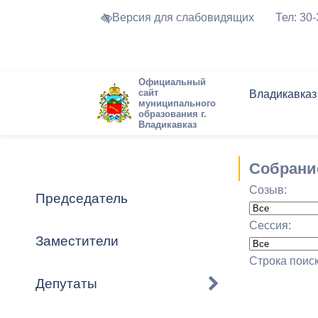
Версия для слабовидящих
Тел: 30
Официальный
сайт
Владикавказ
муниципального
образования г.
Владикавказ
Общие свед
Структура
Интернет-п
Председате
Структура
Новости
Реестры ма
Собрани
Устав город
Торги и Кон
расписание
Созыв:
Обратная с
Комиссии
Новостная 
Актуально
Председатель
Города-поб
Программа
Противодей
Сессия:
Достоприме
Заместители
Владикавка
Формы обра
График при
Строка поис
принимаемы
Депутаты
Презентаци
рассмотрен
городского 