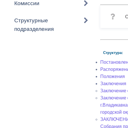
Владикавка
Комиссии
Распоряжен
С
Структурные
ОРВ и эксп
подразделения
Оценка деят
местного с
Структура:
Постановле
Распоряжен
Положения
Открытые д
Заключения
Заключение о
Заключение 
г.Владикавк
Информация
городской ок
проверок
ЗАКЛЮЧЕНИЕ 
Собрания пр