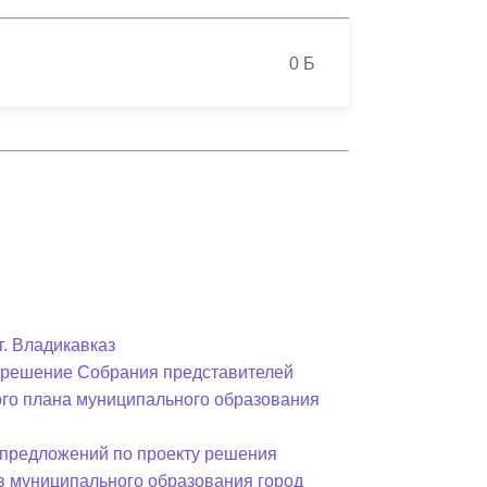
Противодействие коррупции
0 Б
Градостроительная деятельность
Формирование комфортной
в
городской среды
о
Бюджет для граждан
Пространственные сведения
Гражданская оборона в
чрезвычайных ситуациях
г. Владикавказ
в решение Собрания представителей
Незаконное строительство
ного плана муниципального образования
и
Информация финансового
органа
предложений по проекту решения
в муниципального образования город