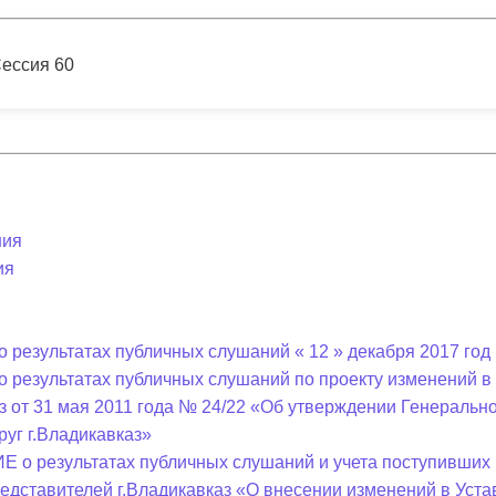
з
ия, постановления
Кадровая политика
ессия 60
ертиза НПА
Контактная информация
ельности органов
Списки граждан, состоящих на
амоуправления
учете в качестве нуждающихся 
улучшении жилищных условий п
г. Владикавказ
ния
ия
анные
Общественное обсуждение
документов стратегического
 результатах публичных слушаний « 12 » декабря 2017 год 
планирования
о результатах публичных слушаний по проекту изменений 
аз от 31 мая 2011 года № 24/22 «Об утверждении Генераль
 о результатах
Порядок обжалования решений 
руг г.Владикавказ»
действий органов местного
о результатах публичных слушаний и учета поступивших 
самоуправления
едставителей г.Владикавказ «О внесении изменений в Уста