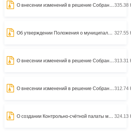
О внесении изменений в решение Собрания представителей г.Владикавказ от 14 мая 2009 года № 2/27 «Об утверждении структуры и штатного расписания Аппарата главы муниципального образования г. Владикавказ и Собрания представителей г. Владикавказ»
335.38 
Об утверждении Положения о муниципальных должностях и лицах, замещающих муниципальные должности в муниципальном образовании город Владикавказ (Дзауджикау)
327.55 
О внесении изменений в решение Собрания представителей г.Владикавказ от 6 июля 2010 года №15/26
313.31 
О внесении изменений в решение Собрания представителей г. Владикавказ от 15 ноября 2011 года № 27/58 «Об утверждении «Положения о Контрольно-счётной палате муниципального образования город Владикавказ (Дзауджикау)»
312.74 
О создании Контрольно-счётной палаты муниципального образования город Владикавказ (Дзауджикау)
324.13 