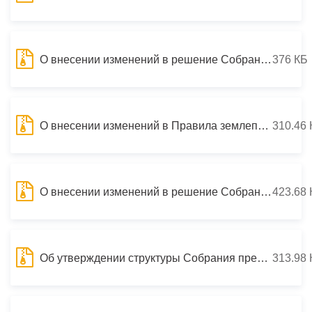
О внесении изменений в решение Собрания представителей г.Владикавказ от 15.01.2013 №39/1 «О бюджете муниципального образования г.Владикавказ на 2013 год и на плановый период 2014 и 2015 гг.»
376 КБ
О внесении изменений в Правила землепользования и застройки г.Владикавказ, утвержденные решением Собрания представителей г.Владикавказ от 16 марта 2012 года №32/11 «Об утверждении «Правил землепользования и застройки г.Владикавказ»
310.46 
О внесении изменений в решение Собрания представителей г. Владикавказ от 21 февраля 2012 г. № 30/5 «Об утверждении Положения о Собрании представителей г. Владикавказ»
423.68 
Об утверждении структуры Собрания представителей г.Владикавказ
313.98 