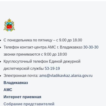
График
С понедельника по пятницу – с 9.00 до 18.00
работы
Телефон контакт-центра АМС г. Владикавказ
30-30-30
администрации
звонки принимаются с 9:00 до 18:00
местного
Круглосуточный телефон Единой дежурной
самоуправления
диспетчерской службы
53-19-19
города
Электронная почта:
ams@vladikavkaz.alania.gov.ru
Владикавказ:
Владикавказ
АМС
Интернет приемная
Собрание представителей