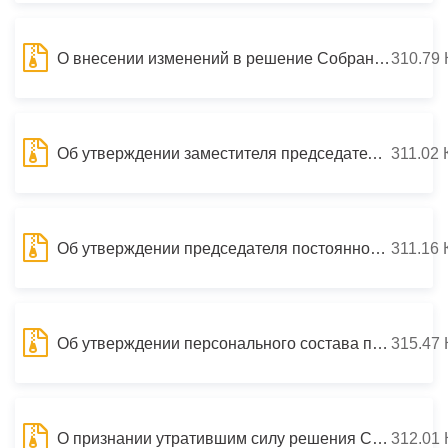
О внесении изменений в решение Собрания представителей г. Владикавказ от 5 мая 2009 г. №1/2 «Об утверждении секретариата Собрания представителей г. Владикавказа V созыва»
310.79 
Об утверждении заместителя председателя постоянной комиссии Собрания представителей г. Владикавказ V созыва по бюджету и экономической политике
311.02 
Об утверждении председателя постоянной комиссии Собрания представителей г. Владикавказ V созыва по бюджету и экономической политике
311.16 
Об утверждении персонального состава постоянных комиссий Собрания представителей г. Владикавказ V созыва
315.47 
О признании утратившим силу решения Собрания представителей г. Владикавказ от 6 августа 2009 года №6/50 «Об утверждении Положения о депутатской группе «Единая Россия» в Собрании представителей г. Владикавказ V созыва»
312.01 