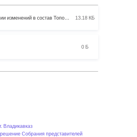
Противодействие коррупции
РАСПОРЯЖЕНИЕ от 22 сентября 2021 года№ 97-р О внесении изменений в состав Топонимической комиссии муниципального образования г. Владикавказ (Дзауджикау), утвержденный распоряжением главы муниципального образования г. Владикавказа от 21 октября 2019 года
13.18 КБ
Градостроительная деятельность
Формирование комфортной
в
городской среды
0 Б
о
Бюджет для граждан
Пространственные сведения
Гражданская оборона в
чрезвычайных ситуациях
Незаконное строительство
и
Информация финансового
г. Владикавказ
органа
в решение Собрания представителей