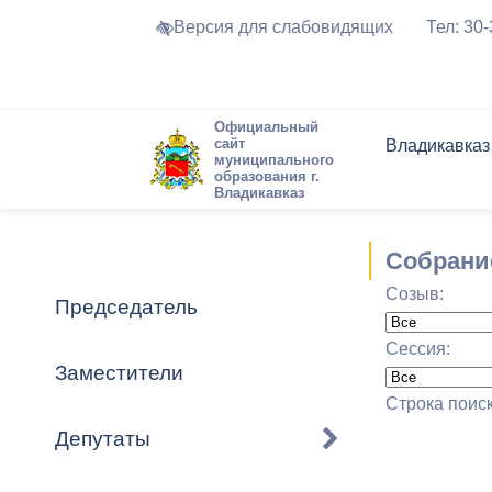
Версия для слабовидящих
Тел: 30
Официальный
сайт
Владикавказ
муниципального
образования г.
Владикавказ
Общие свед
Структура
Интернет-п
Председате
Структура
Новости
Реестры ма
Собрани
Устав город
Торги и Кон
расписание
Созыв:
Обратная с
Комиссии
Новостная 
Актуально
Председатель
Города-поб
Программа
Противодей
Сессия:
Достоприме
Заместители
Владикавка
Формы обра
График при
Строка поис
принимаемы
Депутаты
Презентаци
рассмотрен
городского 