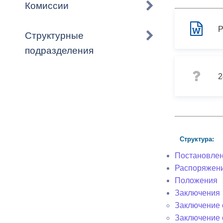
Владикавка
Комиссии
Распоряжен
Структурные
ОРВ и эксп
подразделения
Оценка деят
местного с
2
Открытые д
Структура:
Постановле
Распоряжен
Положения
Заключения
Информация
Заключение о
проверок
Заключение 