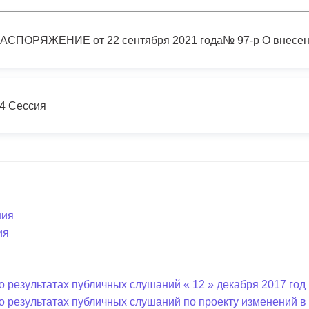
з
ия, постановления
Кадровая политика
ертиза НПА
Контактная информация
ельности органов
Списки граждан, состоящих на
амоуправления
учете в качестве нуждающихся 
4 Сессия
улучшении жилищных условий п
г. Владикавказ
анные
Общественное обсуждение
документов стратегического
ния
планирования
ия
 о результатах
Порядок обжалования решений 
 результатах публичных слушаний « 12 » декабря 2017 год 
действий органов местного
о результатах публичных слушаний по проекту изменений 
самоуправления