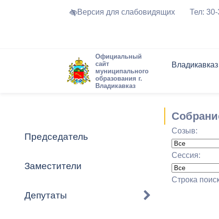
Версия для слабовидящих
Тел: 30
Официальный
сайт
Владикавказ
муниципального
образования г.
Владикавказ
Общие свед
Структура
Интернет-п
Председате
Структура
Новости
Реестры ма
Собрани
Устав город
Торги и Кон
расписание
Созыв:
Обратная с
Комиссии
Новостная 
Актуально
Председатель
Города-поб
Программа
Противодей
Сессия:
Достоприме
Заместители
Владикавка
Формы обра
График при
Строка поис
принимаемы
Депутаты
Презентаци
рассмотрен
городского 