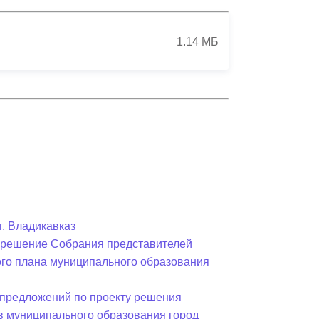
Противодействие коррупции
1.14 МБ
Градостроительная деятельность
Формирование комфортной
в
городской среды
о
Бюджет для граждан
Пространственные сведения
Гражданская оборона в
чрезвычайных ситуациях
г. Владикавказ
в решение Собрания представителей
Незаконное строительство
ного плана муниципального образования
и
Информация финансового
органа
предложений по проекту решения
в муниципального образования город