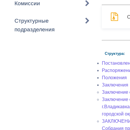
Владикавка
Комиссии
Распоряжен
С
Структурные
ОРВ и эксп
подразделения
Оценка деят
местного с
Структура:
Постановле
Распоряжен
Положения
Открытые д
Заключения
Заключение о
Заключение 
г.Владикавк
Информация
городской ок
проверок
ЗАКЛЮЧЕНИЕ 
Собрания пр