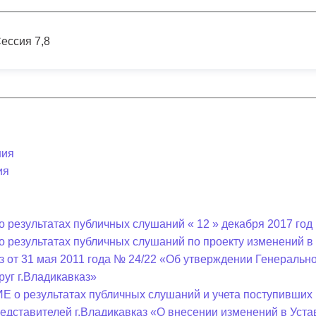
з
ия, постановления
Кадровая политика
ессия 7,8
ертиза НПА
Контактная информация
ельности органов
Списки граждан, состоящих на
амоуправления
учете в качестве нуждающихся 
улучшении жилищных условий п
г. Владикавказ
ния
ия
анные
Общественное обсуждение
документов стратегического
 результатах публичных слушаний « 12 » декабря 2017 год 
планирования
о результатах публичных слушаний по проекту изменений 
аз от 31 мая 2011 года № 24/22 «Об утверждении Генераль
 о результатах
Порядок обжалования решений 
руг г.Владикавказ»
действий органов местного
о результатах публичных слушаний и учета поступивших 
самоуправления
едставителей г.Владикавказ «О внесении изменений в Уста