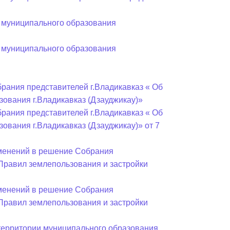
Бесплатная юридическая помощь
 муниципального образования
 муниципального образования
рания представителей г.Владикавказ « Об
ования г.Владикавказ (Дзауджикау)»
рания представителей г.Владикавказ « Об
ования г.Владикавказ (Дзауджикау)» от 7
зменений в решение Собрания
«Правил землепользования и застройки
зменений в решение Собрания
«Правил землепользования и застройки
 территории муниципального образования