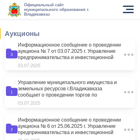
Официальный сайт
муниципального образования г.
Владикавказ
Аукционы
Информационное сообщение о проведении
аукциона № 7 от 03.07.2025 г. Управление
3
предпринимательства и инвестиционной
деятельности АМС г.Владикавказа (далее –
03.07.2025
Управление) – Организатор аукциона (РСО-
Алания, г.Владикавказ, пл.Штыба, 2, каб. 304
«б», 362040, тел.: 70-76-05), сообщает о
Управление муниципального имущества и
проведении аукциона по заключению
земельных ресурсов г.Владикавказа
1
договоров на право размещения
сообщает о проведении торгов по
нестационарных торговых объектов (далее-
приватизации следующих объектов
03.07.2025
НТО) по следующим адресам:
муниципальной собственности
(распоряжение АМС г.Владикавказа от
27.05.2025 №192; приказы УМИЗР
Информационное сообщение о проведении
г.Владикавказа от 30.05.2025 №212 и 213):
аукциона № 6 от 25.06.2025 г. Управление
2
предпринимательства и инвестиционной
деятельности АМС г.Владикавказа (далее –