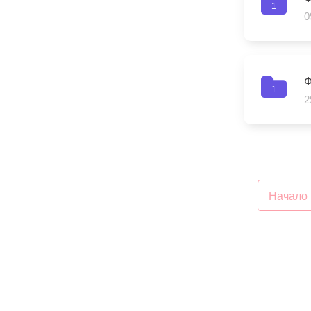
1
0
Муниципаль
Ф
1
2
Начало