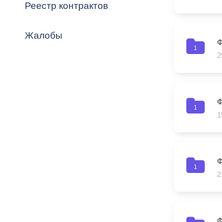
Владикавка
Реестр контрактов
Распоряжен
Жалобы
ОРВ и эксп
Ф
1
2
Оценка деят
местного с
Ф
1
1
Открытые д
Ф
1
2
Информация
проверок
Ф