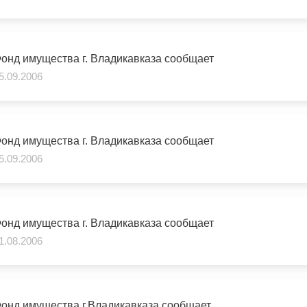
з
ия, постановления
Кадровая политика
ертиза НПА
Контактная информация
онд имущества г. Владикавказа сообщает
5.09.2006
ельности органов
Списки граждан, состоящих на
амоуправления
учете в качестве нуждающихся 
улучшении жилищных условий п
г. Владикавказ
онд имущества г. Владикавказа сообщает
5.09.2006
анные
Общественное обсуждение
документов стратегического
планирования
онд имущества г. Владикавказа сообщает
1.08.2006
 о результатах
Порядок обжалования решений 
действий органов местного
самоуправления
онд имущества г.Владикавказа сообщает