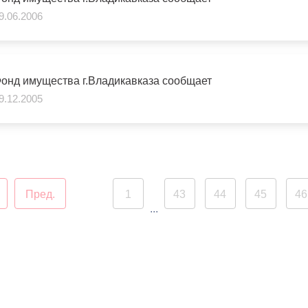
9.06.2006
ный контроль
Выборы 2026
онд имущества г.Владикавказа сообщает
9.12.2005
Пред.
1
43
44
45
46
...