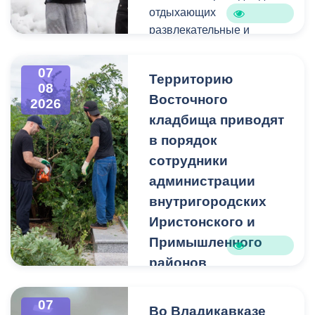
отдыхающих
развлекательные и
спортивные мероприятия.
07
Территорию
08
Восточного
2026
кладбища приводят
в порядок
сотрудники
администрации
внутригородских
Иристонского и
Примышленного
районов
Владикавказа
Чтобы избежать
07
Во Владикавказе