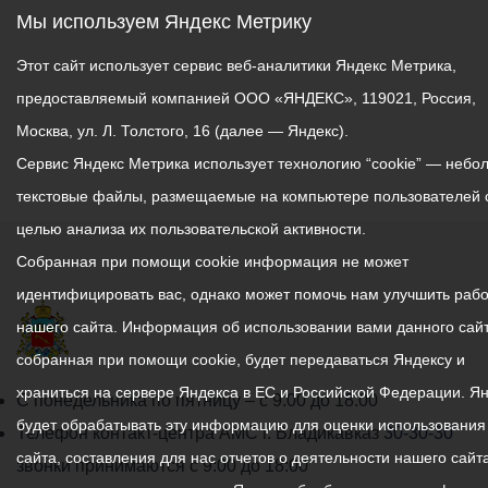
Мы используем Яндекс Метрику
Этот сайт использует сервис веб-аналитики Яндекс Метрика,
предоставляемый компанией ООО «ЯНДЕКС», 119021, Россия,
Москва, ул. Л. Толстого, 16 (далее — Яндекс).
Сервис Яндекс Метрика использует технологию “cookie” — небо
текстовые файлы, размещаемые на компьютере пользователей 
целью анализа их пользовательской активности.
Собранная при помощи cookie информация не может
идентифицировать вас, однако может помочь нам улучшить рабо
нашего сайта. Информация об использовании вами данного сайт
собранная при помощи cookie, будет передаваться Яндексу и
храниться на сервере Яндекса в ЕС и Российской Федерации. Я
График
С понедельника по пятницу – с 9.00 до 18.00
будет обрабатывать эту информацию для оценки использования
работы
Телефон контакт-центра АМС г. Владикавказ
30-30-30
сайта, составления для нас отчетов о деятельности нашего сайта
администрации
звонки принимаются с 9:00 до 18:00