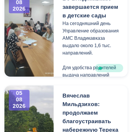
08
загущения территории
завершается прием
2026
дикорастущими
в детские сады
деревьями,
На сегодняшний день
муниципальные служащие
Управление образования
с утра косят, пилят
АМС Владикавказа
поросль между
выдало около 1,6 тыс.
захоронениями и
направлений.
собирают скошенную
траву.
Для удобства родителей
выдача направлений
была организована таким
образом, чтобы избежать
05
Вячеслав
очередей и долгого
08
Мильдзихов:
ожидания.
2026
продолжаем
Прием в детские сады
благоустраивать
начался 15 июля и
набережную Терека