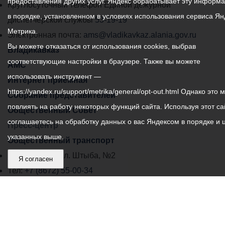
предоставления других услуг. Яндекс обрабатывает эту информ
местного
Круглосуточный телефон Единой дежурной
в порядке, установленном в условиях использования сервиса Ян
самоуправления
диспетчерской службы
53-19-19
Метрика.
города
Электронная почта:
ams@vladikavkaz.alania.gov.ru
Вы можете отказаться от использования cookies, выбрав
Владикавказ:
Владикавказ
соответствующие настройки в браузере. Также вы можете
АМС
использовать инструмент —
Интернет приемная
https://yandex.ru/support/metrika/general/opt-out.html Однако это 
Собрание представителей
повлиять на работу некоторых функций сайта. Используя этот са
Общественный Совет
соглашаетесь на обработку данных о вас Яндексом в порядке и 
Пресс-центр
указанных выше.
Общественный транспорт
Владикавказ, пл. Штыба, №2
Я согласен
Тел:
+7 (8672) 55-00-34
Главный редактор: Биазарти Д. К.
Свидетельство о регистрации СМИ ЭЛ № ФС 77 –
75258 от 07.03.2019 выданное Федеральной Службой