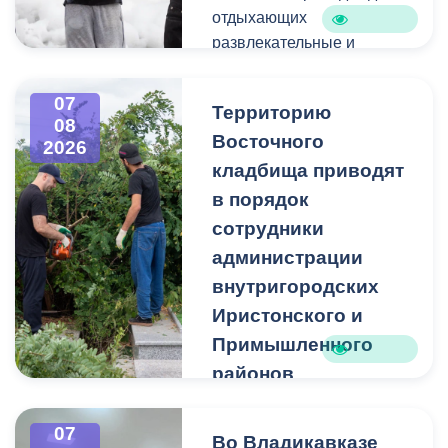
отдыхающих
развлекательные и
спортивные мероприятия.
07
Территорию
08
Восточного
2026
кладбища приводят
в порядок
сотрудники
администрации
внутригородских
Иристонского и
Примышленного
районов
Владикавказа
Чтобы избежать
07
Во Владикавказе