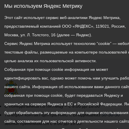
Мы используем Яндекс Метрику
Этот сайт использует сервис веб-аналитики Яндекс Метрика,
предоставляемый компанией ООО «ЯНДЕКС», 119021, Россия,
Москва, ул. Л. Толстого, 16 (далее — Яндекс).
Сервис Яндекс Метрика использует технологию “cookie” — небо
текстовые файлы, размещаемые на компьютере пользователей 
целью анализа их пользовательской активности.
Собранная при помощи cookie информация не может
идентифицировать вас, однако может помочь нам улучшить рабо
нашего сайта. Информация об использовании вами данного сайт
собранная при помощи cookie, будет передаваться Яндексу и
храниться на сервере Яндекса в ЕС и Российской Федерации. Я
График
С понедельника по пятницу – с 9.00 до 18.00
будет обрабатывать эту информацию для оценки использования
работы
Телефон контакт-центра АМС г. Владикавказ
30-30-30
сайта, составления для нас отчетов о деятельности нашего сайта
администрации
звонки принимаются с 9:00 до 18:00