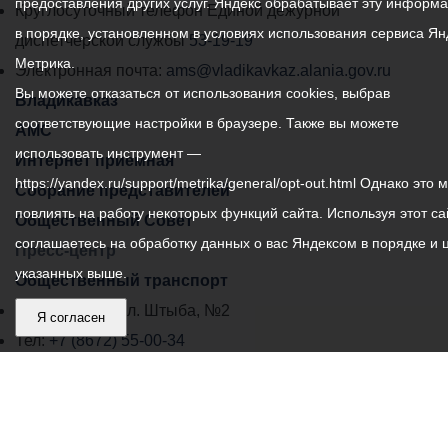
предоставления других услуг. Яндекс обрабатывает эту информ
местного
Круглосуточный телефон Единой дежурной
в порядке, установленном в условиях использования сервиса Ян
самоуправления
диспетчерской службы
53-19-19
Метрика.
города
Электронная почта:
ams@vladikavkaz.alania.gov.ru
Вы можете отказаться от использования cookies, выбрав
Владикавказ:
Владикавказ
соответствующие настройки в браузере. Также вы можете
АМС
использовать инструмент —
Интернет приемная
https://yandex.ru/support/metrika/general/opt-out.html Однако это 
Собрание представителей
повлиять на работу некоторых функций сайта. Используя этот са
Общественный Совет
соглашаетесь на обработку данных о вас Яндексом в порядке и 
Пресс-центр
указанных выше.
Общественный транспорт
Владикавказ, пл. Штыба, №2
Я согласен
Тел:
+7 (8672) 55-00-34
Главный редактор: Биазарти Д. К.
Свидетельство о регистрации СМИ ЭЛ № ФС 77 –
75258 от 07.03.2019 выданное Федеральной Службой