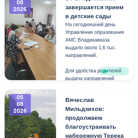
08
загущения территории
завершается прием
2026
дикорастущими
в детские сады
деревьями,
На сегодняшний день
муниципальные служащие
Управление образования
с утра косят, пилят
АМС Владикавказа
поросль между
выдало около 1,6 тыс.
захоронениями и
направлений.
собирают скошенную
траву.
Для удобства родителей
выдача направлений
была организована таким
образом, чтобы избежать
05
Вячеслав
очередей и долгого
08
Мильдзихов:
ожидания.
2026
продолжаем
Прием в детские сады
благоустраивать
начался 15 июля и
набережную Терека