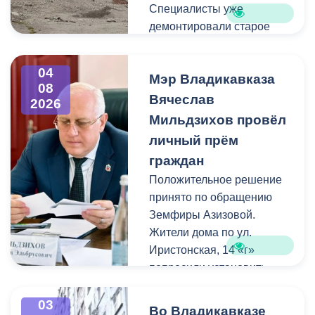
Специалисты уже
демонтировали старое
асфальтовое покрытие и
ограждение реки. Сейчас
04
Мэр Владикавказа
рабочие устанавливают
08
бордюры и поребрики,
Вячеслав
2026
готовят основания
Мильдзихов провёл
будущих дорожек к
личный прём
укладке брусчатки. Сейчас
граждан
специалисты
Положительное решение
обустраивают основание
принято по обращению
ограждения. Парапет
Земфиры Азизовой.
выполнен из
Жители дома по ул.
архитектурного бетона.
Иристонская, 14 «г»
Как и на других участках
попросили установить
набережной, бетонные
турники и досуговую зону
блоки будут чередоваться
для детей. Кроме того,
03
с металлическими
Во Владикавказе