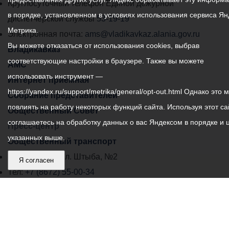
местного
Круглосуточный телефон Единой дежурной
в порядке, установленном в условиях использования сервиса Ян
самоуправления
диспетчерской службы
53-19-19
Метрика.
города
Электронная почта:
ams@vladikavkaz.alania.gov.ru
Вы можете отказаться от использования cookies, выбрав
Владикавказ:
Владикавказ
соответствующие настройки в браузере. Также вы можете
АМС
использовать инструмент —
Интернет приемная
https://yandex.ru/support/metrika/general/opt-out.html Однако это 
Собрание представителей
повлиять на работу некоторых функций сайта. Используя этот са
Общественный Совет
соглашаетесь на обработку данных о вас Яндексом в порядке и 
Пресс-центр
указанных выше.
Общественный транспорт
Владикавказ, пл. Штыба, №2
Я согласен
Тел:
+7 (8672) 55-00-34
Главный редактор: Биазарти Д. К.
Свидетельство о регистрации СМИ ЭЛ № ФС 77 –
75258 от 07.03.2019 выданное Федеральной Службой