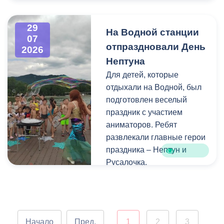
Напомним, ранее,
центром притяжения для
администрация
всех, кто любит и ценит
29
На Водной станции
Владикавказа обещала,
богатейшее культурное
07
отпраздновали День
что льгота сохранится и
наследие нашей великой
2026
будет предоставляться в
России.
Нептуна
рамках нового
Для детей, которые
нормативного порядка.
отдыхали на Водной, был
Изменения были связаны
подготовлен веселый
с тем, что в начале 2026
праздник с участием
года полномочия по
аниматоров. Ребят
организации
развлекали главные герои
пассажирских перевозок
праздника – Нептун и
перешли в
Русалочка.
республиканский Комитет
по транспорту.
Как отметил заведующий
Водной станцией Георгий
Цгоев, празднование Дня
Начало
Пред.
1
2
3