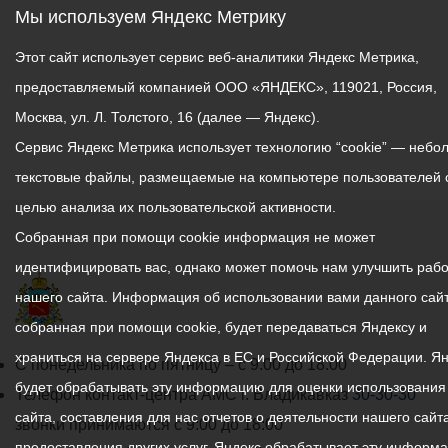
Мы используем Яндекс Метрику
Этот сайт использует сервис веб-аналитики Яндекс Метрика,
предоставляемый компанией ООО «ЯНДЕКС», 119021, Россия,
Москва, ул. Л. Толстого, 16 (далее — Яндекс).
Сервис Яндекс Метрика использует технологию “cookie” — небо
текстовые файлы, размещаемые на компьютере пользователей 
целью анализа их пользовательской активности.
Собранная при помощи cookie информация не может
идентифицировать вас, однако может помочь нам улучшить рабо
нашего сайта. Информация об использовании вами данного сайт
собранная при помощи cookie, будет передаваться Яндексу и
храниться на сервере Яндекса в ЕС и Российской Федерации. Я
График
С понедельника по пятницу – с 9.00 до 18.00
будет обрабатывать эту информацию для оценки использования
работы
Телефон контакт-центра АМС г. Владикавказ
30-30-30
сайта, составления для нас отчетов о деятельности нашего сайта
администрации
звонки принимаются с 9:00 до 18:00
предоставления других услуг. Яндекс обрабатывает эту информ