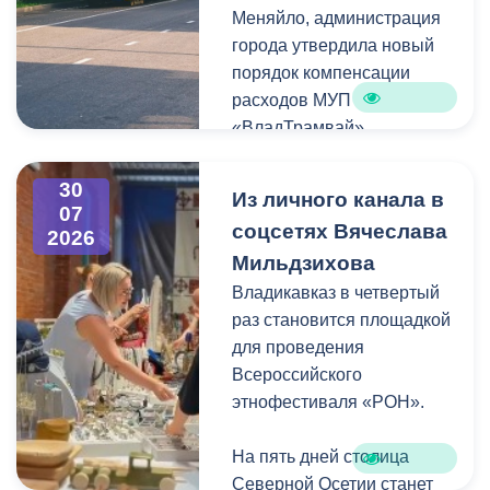
Меняйло, администрация
преобразования
Колхидова и руководителя
города утвердила новый
набережной Терека как
Северо-Осетинского
порядок компенсации
главной прогулочной зоны
отделения студенческих
расходов МУП
Владикавказа.
отрядов Олега Габараева
«ВладТрамвай».
и всех неравнодушных
жителей города за
Чтобы получить школьный
активное участие в сборе
30
Из личного канала в
проездной, необходимо
07
гуманитарной помощи для
соцсетях Вячеслава
2026
сдать фотографию 3×4 в
бойцов.
Мильдзихова
администрацию своей
школы. Проездной будет
Владикавказ в четвертый
Мой канал в Макс.
действовать до конца
раз становится площадкой
календарного года.
для проведения
Пользоваться проездным
Всероссийского
удостоверением может
этнофестиваля «РОН».
только ученик, на имя
которого он оформлен.
На пять дней столица
Северной Осетии станет