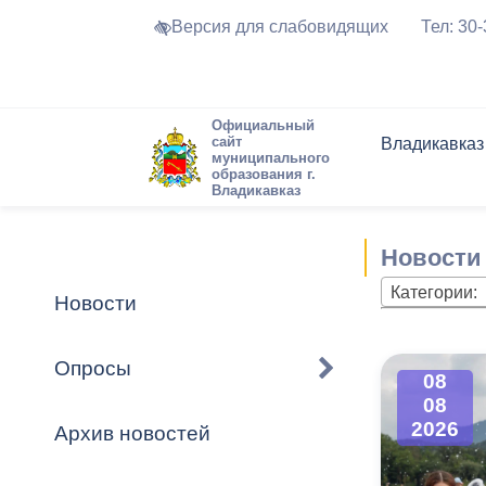
Версия для слабовидящих
Тел: 30
Официальный
сайт
Владикавказ
муниципального
образования г.
Владикавказ
Общие свед
Структура
Интернет-п
Председате
Структура
Новости
Реестры ма
Новости
Устав город
Торги и Кон
расписание
Обратная с
Комиссии
Новостная 
Актуально
Категории:
Новости
Города-поб
Программа
Противодей
Достоприме
Опросы
08
Владикавка
Формы обра
График при
08
принимаемы
2026
Архив новостей
Презентаци
рассмотрен
городского 