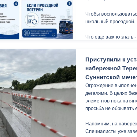
Чтобы воспользоватьс
школьный проездной.
Что еще важно знать -
Приступили к уст
набережной Терек
Суннитской мече
Ограждение выполнено
деталями. В целях бе
элементов пока натян
просьба не обрывать ее
Напомним, на набереж
Специалисты уже заве