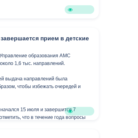
Бесплатная юридическая помощь
 завершается прием в детские
 Управление образования АМС
около 1,6 тыс. направлений.
лей выдача направлений была
бразом, чтобы избежать очередей и
 начался 15 июля и завершится 7
 отметить, что в течение года вопросы
детсады также рассматриваются.
о в среду или в пятницу еженедельно