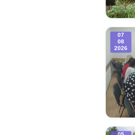
Муниципаль
07
08
2026
05