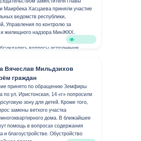
седательством заместителя главы
амках муниципальной программы
и Маирбека Хасцаева приняли участие
зеленение» и целевых показателей
ьных ведомств республики,
уктура для жизни».
, Управления по контролю за
м и жилищного надзора МинЖКХ.
обсуждались вопросы исполнения
ний главы республики Сергея Меняйло.
а Вячеслав Мильдзихов
яющих компаний отчитались о
рём граждан
рамках подготовки к осенне-зимнему
ние принято по обращению Земфиры
его числа многоквартирных домов
 по ул. Иристонская, 14 «г» попросили
 готовы к отопительному сезону.
досуговую зону для детей. Кроме того,
прос замены ветхого участка
о минимизировать отставания от
 многоквартирного дома. В ближайшее
аз проверить подвальные помещения
жут помощь в вопросах содержания
димости устранить захламление.
а и благоустройстве. Обустройство