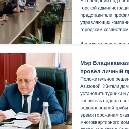
В совещании под пред
Работы проходят в р
горской администраци
«Благоустройство и о
представители профил
нацпроекта «Инфрастр
управляющих компаний
городским хозяйство
В рамках совещания 
протокольных поруче
Мэр Владикавказ
Руководители управл
провёл личный п
проводимой работе в 
Положительное реше
периоду. Так, из общ
Азизовой. Жители дома
Владикавказа 30% уже
установить турники и 
заявитель подняла во
УК было рекомендован
водопроводной трубы
графика работ, ещё р
время горожанам ока
МКД и по мере необхо
многоквартирного дом