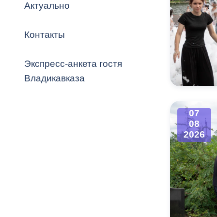
Владикавка
Актуально
Распоряжен
Контакты
ОРВ и эксп
Оценка деят
Экспресс-анкета гостя
местного с
Владикавказа
07
08
Открытые д
2026
Информация
проверок