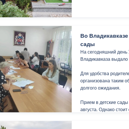
ный контроль
Выборы 2026
Во Владикавказе
сады
На сегодняшний день
Владикавказа выдало 
Для удобства родите
организована таким о
долгого ожидания.
Прием в детские сады
августа. Однако стоит
поступления детей в 
Обращаться необходим