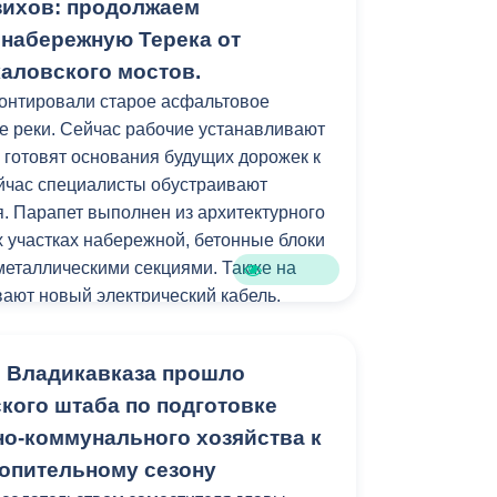
зихов: продолжаем
рыв с 13.00 до 14.00) по адресу: ул.
б. 210. При себе иметь паспорт,
 набережную Терека от
ении ребенка, прописку или временную
каловского мостов.
тории Владикавказа.
онтировали старое асфальтовое
е реки. Сейчас рабочие устанавливают
 готовят основания будущих дорожек к
ейчас специалисты обустраивают
. Парапет выполнен из архитектурного
их участках набережной, бетонные блоки
 металлическими секциями. Также на
ают новый электрический кабель.
м работ станет установка лавочек и
 Владикавказа прошло
кого штаба по подготовке
стройства локация станет еще одним
о-коммунального хозяйства к
рожан и гостей республики.
опительному сезону