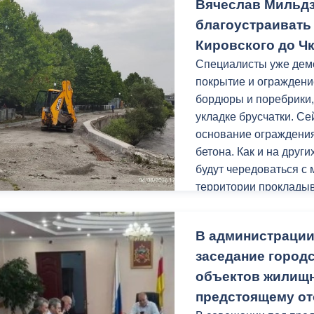
Вячеслав Мильд
с 10.00 до 17.00 (пере
Леонова, 4, 2 этаж, ка
благоустраивать
свидетельство о рожд
Кировского до Ч
регистрацию на терри
Специалисты уже дем
покрытие и ограждени
бордюры и поребрики,
укладке брусчатки. С
основание ограждения
бетона. Как и на друг
будут чередоваться с
территории прокладыв
Заключительным этапо
В администрации
урн.
заседание городс
Уверен, после благоу
объектов жилищн
местом притяжения го
предстоящему от