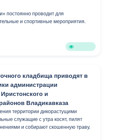
Противодействие коррупции
и» постоянно проводит для
тельные и спортивные мероприятия.
Градостроительная деятельность
Формирование комфортной
в
городской среды
о
Бюджет для граждан
Пространственные сведения
очного кладбища приводят в
ики администрации
Гражданская оборона в
 Иристонского и
чрезвычайных ситуациях
районов Владикавказа
Незаконное строительство
щения территории дикорастущими
ьные служащие с утра косят, пилят
и
Информация финансового
нениями и собирают скошенную траву.
органа