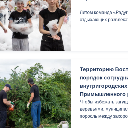
з
ия, постановления
Кадровая политика
Летом команда «Радуг
отдыхающих развлека
ертиза НПА
Контактная информация
ельности органов
Списки граждан, состоящих на
амоуправления
учете в качестве нуждающихся 
улучшении жилищных условий п
г. Владикавказ
Территорию Вост
порядок сотрудн
анные
Общественное обсуждение
внутригородских
документов стратегического
планирования
Примышленного 
Чтобы избежать загу
деревьями, муниципал
 о результатах
Порядок обжалования решений 
поросль между захоро
действий органов местного
самоуправления