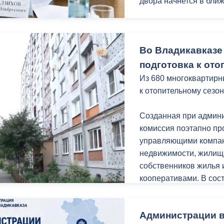
двора начнется в бли
Мать ребенка с огра
Вероника Табекова об
Во Владикавказе
поскольку дом в кото
Выяснилось, что дом 
подготовка к ото
многоквартирных авар
Из 680 многоквартирн
декабря 2030 года.
к отопительному сезон
Ирина Потапенко приш
Созданная при админ
установке индивидуал
комиссия поэтапно пр
рассмотрения вопрос
управляющими компан
необходимый пакет до
недвижимости, жилищ
собственников жилья
Также на приеме под
кооперативами. В сос
земельного участка, 
городской администра
предпринимательской 
государственного жил
субсидии на приобрет
Администрации в
надзора и ГУП «Водок