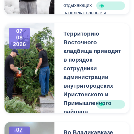
отдыхающих
развлекательные и
спортивные мероприятия.
07
Территорию
08
Восточного
2026
кладбища приводят
в порядок
сотрудники
администрации
внутригородских
Иристонского и
Примышленного
районов
Владикавказа
Чтобы избежать
07
Во Владикавказе