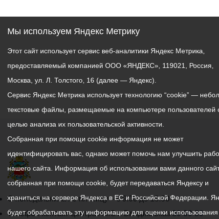
Мы используем Яндекс Метрику
Этот сайт использует сервис веб-аналитики Яндекс Метрика,
предоставляемый компанией ООО «ЯНДЕКС», 119021, Россия,
Москва, ул. Л. Толстого, 16 (далее — Яндекс).
Сервис Яндекс Метрика использует технологию “cookie” — небо
текстовые файлы, размещаемые на компьютере пользователей 
целью анализа их пользовательской активности.
Собранная при помощи cookie информация не может
идентифицировать вас, однако может помочь нам улучшить рабо
нашего сайта. Информация об использовании вами данного сайт
собранная при помощи cookie, будет передаваться Яндексу и
храниться на сервере Яндекса в ЕС и Российской Федерации. Я
График
С понедельника по пятницу – с 9.00 до 18.00
будет обрабатывать эту информацию для оценки использования
работы
Телефон контакт-центра АМС г. Владикавказ
30-30-30