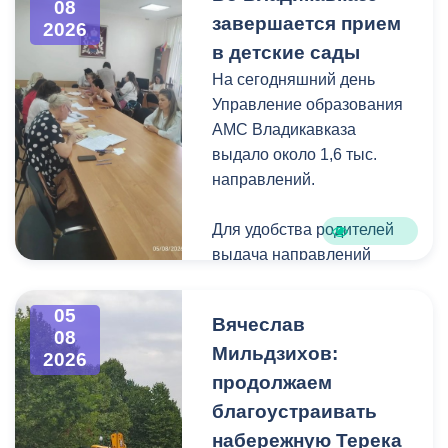
08
загущения территории
завершается прием
2026
дикорастущими
в детские сады
деревьями,
На сегодняшний день
муниципальные служащие
Управление образования
с утра косят, пилят
АМС Владикавказа
поросль между
выдало около 1,6 тыс.
захоронениями и
направлений.
собирают скошенную
траву.
Для удобства родителей
выдача направлений
была организована таким
образом, чтобы избежать
05
Вячеслав
очередей и долгого
08
Мильдзихов:
ожидания.
2026
продолжаем
Прием в детские сады
благоустраивать
начался 15 июля и
набережную Терека