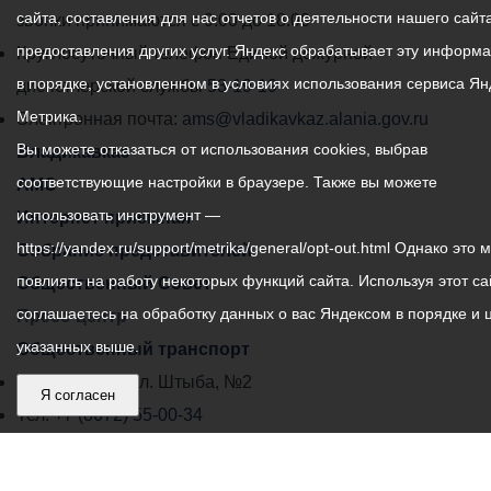
сайта, составления для нас отчетов о деятельности нашего сайта
администрации
звонки принимаются с 9:00 до 18:00
предоставления других услуг. Яндекс обрабатывает эту информ
местного
Круглосуточный телефон Единой дежурной
в порядке, установленном в условиях использования сервиса Ян
самоуправления
диспетчерской службы
53-19-19
Метрика.
города
Электронная почта:
ams@vladikavkaz.alania.gov.ru
Вы можете отказаться от использования cookies, выбрав
Владикавказ:
Владикавказ
соответствующие настройки в браузере. Также вы можете
АМС
использовать инструмент —
Интернет приемная
https://yandex.ru/support/metrika/general/opt-out.html Однако это 
Собрание представителей
повлиять на работу некоторых функций сайта. Используя этот са
Общественный Совет
соглашаетесь на обработку данных о вас Яндексом в порядке и 
Пресс-центр
указанных выше.
Общественный транспорт
Владикавказ, пл. Штыба, №2
Я согласен
Тел:
+7 (8672) 55-00-34
Главный редактор: Биазарти Д. К.
Свидетельство о регистрации СМИ ЭЛ № ФС 77 –