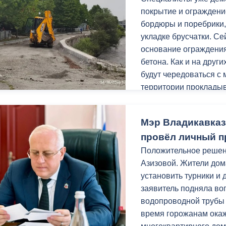
з
покрытие и ограждени
ия, постановления
Кадровая политика
бордюры и поребрики,
ертиза НПА
Контактная информация
укладке брусчатки. С
основание ограждения
ельности органов
Списки граждан, состоящих на
бетона. Как и на друг
амоуправления
учете в качестве нуждающихся 
будут чередоваться с
улучшении жилищных условий п
территории прокладыв
г. Владикавказ
Заключительным этапо
Мэр Владикавказ
урн.
провёл личный п
анные
Общественное обсуждение
Уверен, после благоу
Положительное реше
документов стратегического
местом притяжения го
Азизовой. Жители дома
планирования
установить турники и 
Работы проходят в р
заявитель подняла во
 о результатах
Порядок обжалования решений 
«Благоустройство и о
водопроводной трубы
действий органов местного
нацпроекта «Инфрастр
время горожанам ока
самоуправления