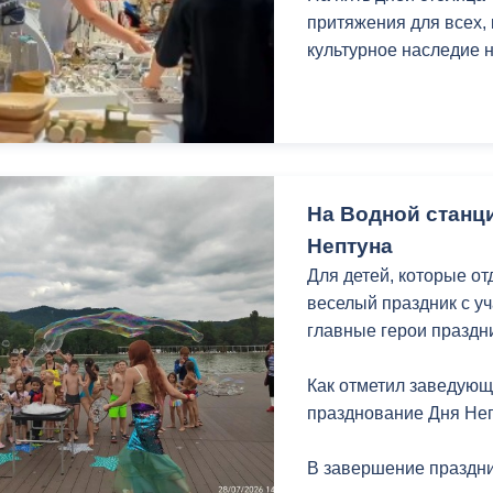
притяжения для всех, 
культурное наследие 
На Водной станц
Нептуна
Для детей, которые о
веселый праздник с у
главные герои праздни
Как отметил заведующ
празднование Дня Неп
В завершение праздни