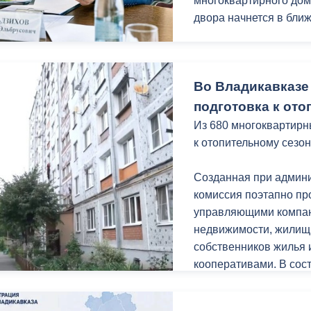
многоквартирного дом
двора начнется в бли
ный контроль
Выборы 2026
Мать ребенка с огра
Вероника Табекова об
Во Владикавказе
поскольку дом в кото
Выяснилось, что дом 
подготовка к ото
многоквартирных авар
Из 680 многоквартирн
декабря 2030 года.
к отопительному сезон
Ирина Потапенко приш
Созданная при админ
установке индивидуал
комиссия поэтапно пр
рассмотрения вопрос
управляющими компан
необходимый пакет до
недвижимости, жилищ
собственников жилья
Также на приеме под
кооперативами. В сос
земельного участка, 
городской администра
предпринимательской 
государственного жил