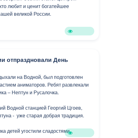
кто любит и ценит богатейшее
нашей великой России.
ии отпраздновали День
тдыхали на Водной, был подготовлен
частием аниматоров. Ребят развлекали
ка – Нептун и Русалочка.
ий Водной станцией Георгий Цгоев,
туна - уже старая добрая традиция.
ка детей угостили сладостями.