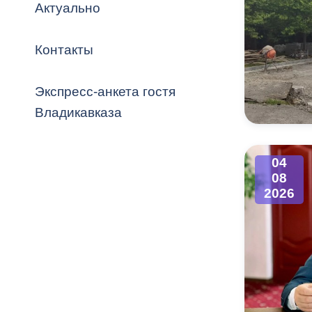
Владикавка
Актуально
Распоряжен
Контакты
ОРВ и эксп
Оценка деят
Экспресс-анкета гостя
местного с
Владикавказа
04
08
Открытые д
2026
Информация
проверок