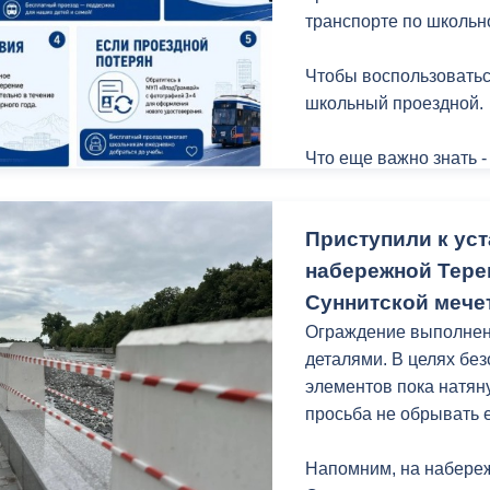
транспорте по школьн
Чтобы воспользоватьс
школьный проездной.
Что еще важно знать -
Приступили к уст
набережной Терек
Суннитской мече
Ограждение выполнено
деталями. В целях бе
элементов пока натян
просьба не обрывать ее
Напомним, на набереж