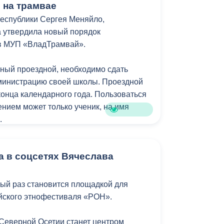
ь на трамвае
еспублики Сергея Меняйло,
 утвердила новый порядок
в МУП «ВладТрамвай».
ный проездной, необходимо сдать
министрацию своей школы. Проездной
конца календарного года. Пользоваться
нием может только ученик, на имя
.
инистрация Владикавказа обещала, что
а в соцсетях Вячеслава
удет предоставляться в рамках нового
. Изменения были связаны с тем, что в
номочия по организации пассажирских
тый раз становится площадкой для
республиканский Комитет по транспорту.
йского этнофестиваля «РОН».
 Северной Осетии станет центром