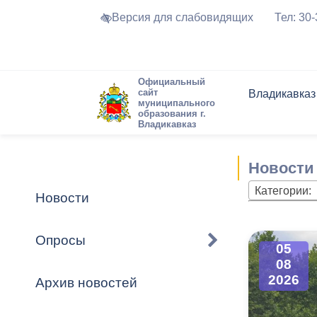
Версия для слабовидящих
Тел: 30
Официальный
сайт
Владикавказ
муниципального
образования г.
Владикавказ
Общие свед
Структура
Интернет-п
Председате
Структура
Новости
Реестры ма
Новости
Устав город
Торги и Кон
расписание
Обратная с
Комиссии
Новостная 
Актуально
Категории:
Новости
Города-поб
Программа
Противодей
Достоприме
Опросы
05
Владикавка
Формы обра
График при
08
принимаемы
2026
Архив новостей
Презентаци
рассмотрен
городского 