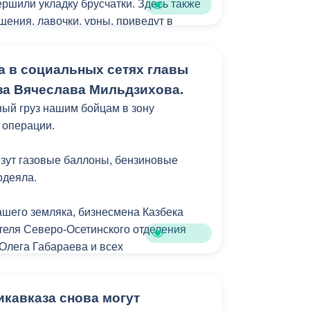
ршили укладку брусчатки. Здесь также
щения, лавочки, урны, приведут в
ть. Благоустройство выдержано в
х общей концепцией преобразования
а в социальных сетях главы
к главной прогулочной зоны
а Вячеслава Мильдзихова.
ый груз нашим бойцам в зону
 операции.
везут газовые баллоны, бензиновые
одеяла.
ашего земляка, бизнесмена Казбека
теля Северо-Осетинского отделения
 Олега Габараева и всех
й города за активное участие в сборе
для бойцов.
кавказа снова могут