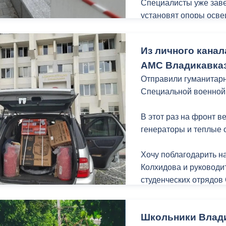
Специалисты уже заве
установят опоры осве
порядок газонную час
едином стиле в рамка
Из личного канал
набережной Терека ка
АМС Владикавказ
Владикавказа.
Отправили гуманитарн
Специальной военной
В этот раз на фронт 
генераторы и теплые 
Хочу поблагодарить н
Колхидова и руководи
студенческих отрядов
неравнодушных жителе
гуманитарной помощи 
Школьники Влади