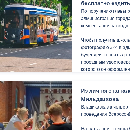
Мой канал в Макс.
бесплатно ездит
По поручению главы р
администрация города
компенсации расходо
Чтобы получить школь
фотографию 3×4 в ад
будет действовать до 
проездным удостовере
которого он оформлен
Напомним, ранее, адм
Из личного канал
льгота сохранится и б
нормативного порядка
Мильдзихова
начале 2026 года пол
Владикавказ в четвер
перевозок перешли в 
проведения Всеросси
На пять дней столица