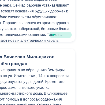
е реки. Сейчас рабочие устанавливают
Противодействие коррупции
 готовят основания будущих дорожек к
Градостроительная деятельность
ейчас специалисты обустраивают
. Парапет выполнен из архитектурного
Формирование комфортной
их участках набережной, бетонные блоки
в
городской среды
 металлическими секциями. Также на
о
ают новый электрический кабель.
Бюджет для граждан
м работ станет установка лавочек и
Пространственные сведения
а Вячеслав Мильдзихов
рём граждан
Гражданская оборона в
стройства локация станет еще одним
ние принято по обращению Земфиры
чрезвычайных ситуациях
рожан и гостей республики.
 по ул. Иристонская, 14 «г» попросили
Незаконное строительство
досуговую зону для детей. Кроме того,
амках муниципальной программы
прос замены ветхого участка
и
Информация финансового
зеленение» и целевых показателей
 многоквартирного дома. В ближайшее
органа
уктура для жизни».
жут помощь в вопросах содержания