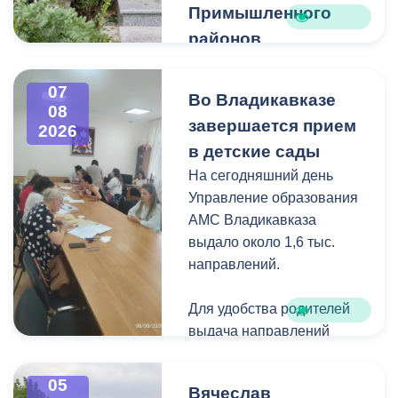
Примышленного
районов
Владикавказа
Чтобы избежать
07
Во Владикавказе
08
загущения территории
завершается прием
2026
дикорастущими
в детские сады
деревьями,
На сегодняшний день
муниципальные служащие
Управление образования
с утра косят, пилят
АМС Владикавказа
поросль между
выдало около 1,6 тыс.
захоронениями и
направлений.
собирают скошенную
траву.
Для удобства родителей
выдача направлений
была организована таким
образом, чтобы избежать
05
Вячеслав
очередей и долгого