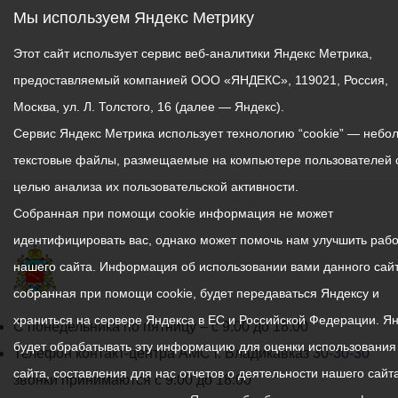
Мы используем Яндекс Метрику
Этот сайт использует сервис веб-аналитики Яндекс Метрика,
предоставляемый компанией ООО «ЯНДЕКС», 119021, Россия,
Москва, ул. Л. Толстого, 16 (далее — Яндекс).
Сервис Яндекс Метрика использует технологию “cookie” — небо
текстовые файлы, размещаемые на компьютере пользователей 
целью анализа их пользовательской активности.
Собранная при помощи cookie информация не может
идентифицировать вас, однако может помочь нам улучшить рабо
нашего сайта. Информация об использовании вами данного сайт
собранная при помощи cookie, будет передаваться Яндексу и
храниться на сервере Яндекса в ЕС и Российской Федерации. Я
График
С понедельника по пятницу – с 9.00 до 18.00
будет обрабатывать эту информацию для оценки использования
работы
Телефон контакт-центра АМС г. Владикавказ
30-30-30
сайта, составления для нас отчетов о деятельности нашего сайта
администрации
звонки принимаются с 9:00 до 18:00