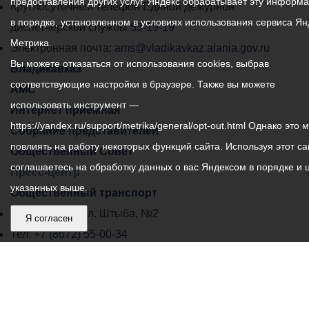
предоставления других услуг. Яндекс обрабатывает эту информ
местного
Круглосуточный телефон Единой дежурной
в порядке, установленном в условиях использования сервиса Ян
самоуправления
диспетчерской службы
53-19-19
Метрика.
города
Электронная почта:
ams@vladikavkaz.alania.gov.ru
Вы можете отказаться от использования cookies, выбрав
Владикавказ:
Владикавказ
соответствующие настройки в браузере. Также вы можете
АМС
использовать инструмент —
Интернет приемная
https://yandex.ru/support/metrika/general/opt-out.html Однако это 
Собрание представителей
повлиять на работу некоторых функций сайта. Используя этот са
Общественный Совет
соглашаетесь на обработку данных о вас Яндексом в порядке и 
Пресс-центр
указанных выше.
Общественный транспорт
Владикавказ, пл. Штыба, №2
Я согласен
Тел:
+7 (8672) 55-00-34
Главный редактор: Биазарти Д. К.
Свидетельство о регистрации СМИ ЭЛ № ФС 77 –
75258 от 07.03.2019 выданное Федеральной Службой