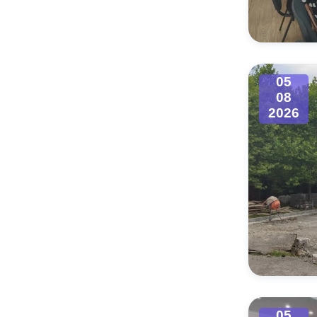
Муниципаль
05
08
2026
05