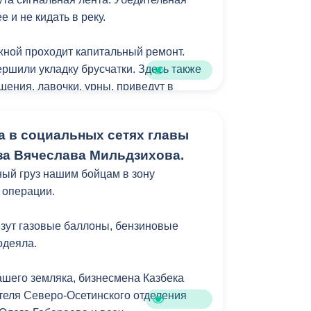
 и не кидать в реку.
ной проходит капитальный ремонт.
ршили укладку брусчатки. Здесь также
щения, лавочки, урны, приведут в
ть. Благоустройство выдержано в
х общей концепцией преобразования
а в социальных сетях главы
к главной прогулочной зоны
а Вячеслава Мильдзихова.
ый груз нашим бойцам в зону
 операции.
везут газовые баллоны, бензиновые
одеяла.
ашего земляка, бизнесмена Казбека
теля Северо-Осетинского отделения