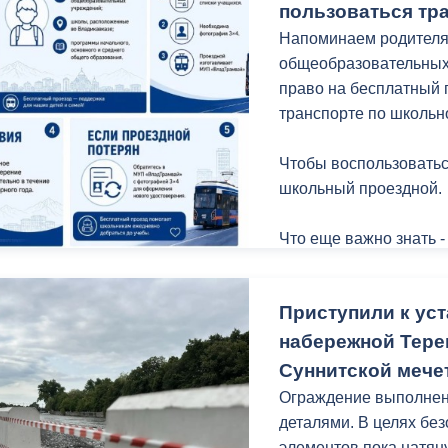
пользоваться тр
Напоминаем родителя
общеобразовательных
право на бесплатный 
транспорте по школьн
Чтобы воспользоватьс
школьный проездной.
Что еще важно знать -
Приступили к уст
набережной Терек
Суннитской мече
Ограждение выполнено
деталями. В целях бе
элементов пока натян