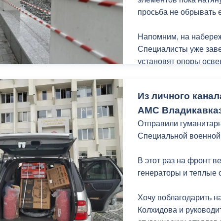
просьба не обрывать ее
Напомним, на набереж
Специалисты уже заве
установят опоры осве
порядок газонную час
едином стиле в рамка
Из личного канал
набережной Терека ка
АМС Владикавказ
Владикавказа.
Отправили гуманитарн
Специальной военной
В этот раз на фронт 
генераторы и теплые 
Хочу поблагодарить н
Колхидова и руководи