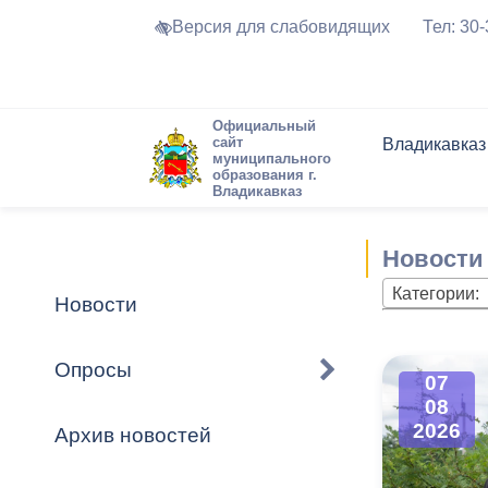
Версия для слабовидящих
Тел: 30
Официальный
сайт
Владикавказ
муниципального
образования г.
Владикавказ
Общие свед
Структура
Интернет-п
Председате
Структура
Новости
Реестры ма
Новости
Устав город
Торги и Кон
расписание
Обратная с
Комиссии
Новостная 
Актуально
Категории:
Новости
Города-поб
Программа
Противодей
Достоприме
Опросы
07
Владикавка
Формы обра
График при
08
принимаемы
2026
Архив новостей
Презентаци
рассмотрен
городского 