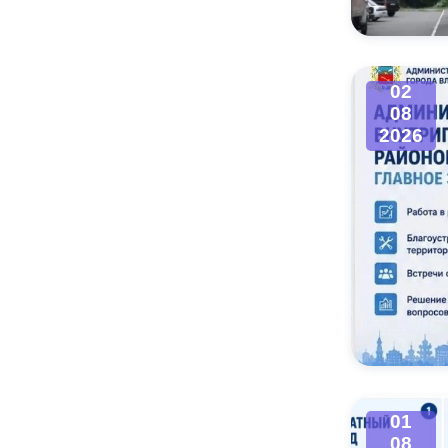
02
08
2026
01
08