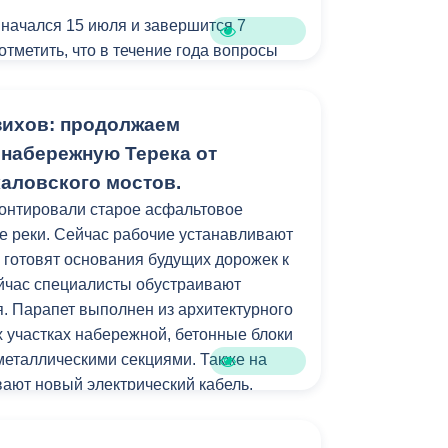
Бесплатная юридическая помощь
 начался 15 июля и завершится 7
 отметить, что в течение года вопросы
детсады также рассматриваются.
о в среду или в пятницу еженедельно
зихов: продолжаем
рыв с 13.00 до 14.00) по адресу: ул.
б. 210. При себе иметь паспорт,
 набережную Терека от
ении ребенка, прописку или временную
каловского мостов.
тории Владикавказа.
онтировали старое асфальтовое
е реки. Сейчас рабочие устанавливают
 готовят основания будущих дорожек к
ейчас специалисты обустраивают
. Парапет выполнен из архитектурного
их участках набережной, бетонные блоки
 металлическими секциями. Также на
ают новый электрический кабель.
м работ станет установка лавочек и