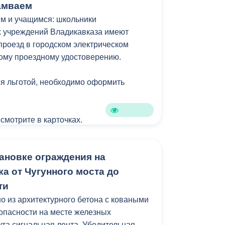
амваем
м и учащимся: школьники
 учреждений Владикавказа имеют
проезд в городском электрическом
ому проездному удостоверению.
я льготой, необходимо оформить
 смотрите в карточках.
ановке ограждения на
а от Чугунного моста до
ти
 из архитектурного бетона с коваными
зопасности на месте железных
ута сигнальная лента. Убедительная