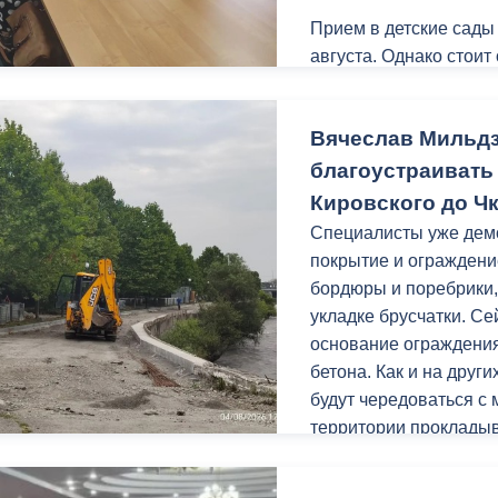
Прием в детские сады
августа. Однако стоит
ный контроль
Выборы 2026
поступления детей в 
Обращаться необходим
Вячеслав Мильд
с 10.00 до 17.00 (пере
Леонова, 4, 2 этаж, ка
благоустраивать
свидетельство о рожд
Кировского до Ч
регистрацию на терри
Специалисты уже дем
покрытие и ограждени
бордюры и поребрики,
укладке брусчатки. С
основание ограждения
бетона. Как и на друг
будут чередоваться с
территории прокладыв
Заключительным этапо