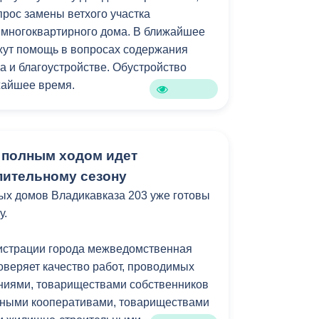
прос замены ветхого участка
о минимизировать отставания от
 многоквартирного дома. В ближайшее
аз проверить подвальные помещения
жут помощь в вопросах содержания
димости устранить захламление.
а и благоустройстве. Обустройство
жайшее время.
ниченными возможностями здоровья
ратилась по вопросу выделения жилья,
 полным ходом идет
ром она проживает признан аварийным.
включён в общероссийский реестр
пительному сезону
ийных домов со сроком расселения до
ых домов Владикавказа 203 уже готовы
у.
ла с просьбой оказать содействие в
истрации города межведомственная
ьного отопления в квартире. Для
оверяет качество работ, проводимых
а горожанке предложено предоставить
иями, товариществами собственников
кументов.
ными кооперативами, товариществами