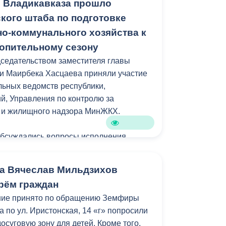
 Владикавказа прошло
кого штаба по подготовке
стройства локация станет еще одним
о-коммунального хозяйства к
рожан и гостей республики.
опительному сезону
седательством заместителя главы
амках муниципальной программы
и Маирбека Хасцаева приняли участие
зеленение» и целевых показателей
ьных ведомств республики,
уктура для жизни».
, Управления по контролю за
м и жилищного надзора МинЖКХ.
обсуждались вопросы исполнения
ний главы республики Сергея Меняйло.
а Вячеслав Мильдзихов
яющих компаний отчитались о
рём граждан
рамках подготовки к осенне-зимнему
ние принято по обращению Земфиры
его числа многоквартирных домов
 по ул. Иристонская, 14 «г» попросили
 готовы к отопительному сезону.
досуговую зону для детей. Кроме того,