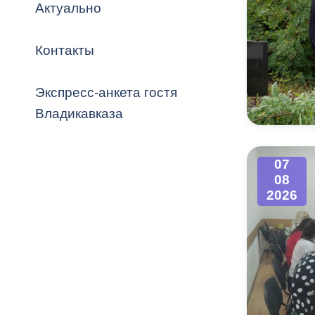
Владикавка
Актуально
Распоряжен
Контакты
ОРВ и эксп
Оценка деят
Экспресс-анкета гостя
местного с
Владикавказа
07
08
Открытые д
2026
Информация
проверок