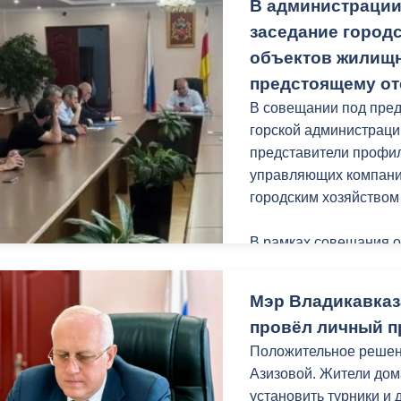
В администрации
урн.
заседание городс
Уверен, после благоу
объектов жилищн
местом притяжения го
предстоящему от
В совещании под пред
Работы проходят в р
горской администраци
«Благоустройство и о
представители профил
нацпроекта «Инфрастр
управляющих компаний
городским хозяйство
В рамках совещания 
протокольных поруче
Мэр Владикавказ
Руководители управл
провёл личный п
проводимой работе в 
Положительное реше
периоду. Так, из общ
Азизовой. Жители дома
Владикавказа 30% уже
установить турники и 