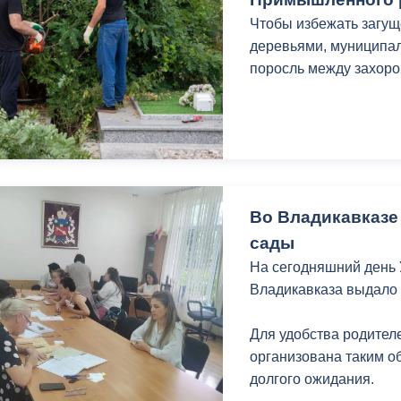
з
ия, постановления
Кадровая политика
Чтобы избежать загу
деревьями, муниципал
ертиза НПА
Контактная информация
поросль между захоро
ельности органов
Списки граждан, состоящих на
амоуправления
учете в качестве нуждающихся 
улучшении жилищных условий п
г. Владикавказ
Во Владикавказе
сады
анные
Общественное обсуждение
На сегодняшний день
документов стратегического
Владикавказа выдало 
планирования
Для удобства родите
 о результатах
Порядок обжалования решений 
организована таким о
действий органов местного
долгого ожидания.
самоуправления