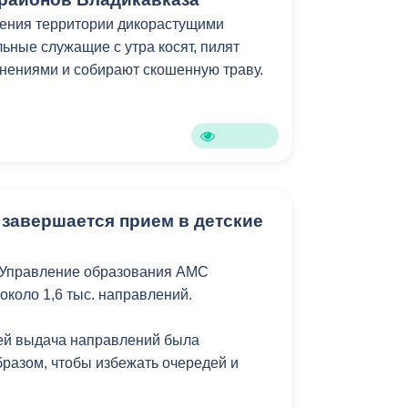
Противодействие коррупции
щения территории дикорастущими
ьные служащие с утра косят, пилят
Градостроительная деятельность
нениями и собирают скошенную траву.
Формирование комфортной
в
городской среды
о
Бюджет для граждан
Пространственные сведения
 завершается прием в детские
Гражданская оборона в
 Управление образования АМС
чрезвычайных ситуациях
около 1,6 тыс. направлений.
Незаконное строительство
лей выдача направлений была
и
Информация финансового
бразом, чтобы избежать очередей и
органа