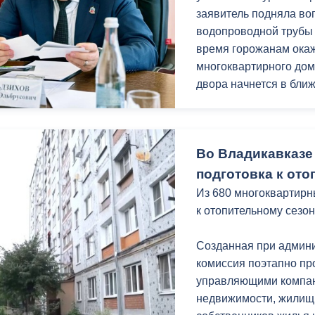
заявитель подняла во
УК было рекомендован
водопроводной трубы
графика работ, ещё р
время горожанам ока
МКД и по мере необхо
многоквартирного дом
двора начнется в бли
Мать ребенка с огра
Вероника Табекова об
Во Владикавказе
поскольку дом в кото
Выяснилось, что дом 
подготовка к ото
многоквартирных авар
Из 680 многоквартирн
декабря 2030 года.
к отопительному сезон
Ирина Потапенко приш
Созданная при админ
установке индивидуал
комиссия поэтапно пр
рассмотрения вопрос
управляющими компан
необходимый пакет до
недвижимости, жилищ