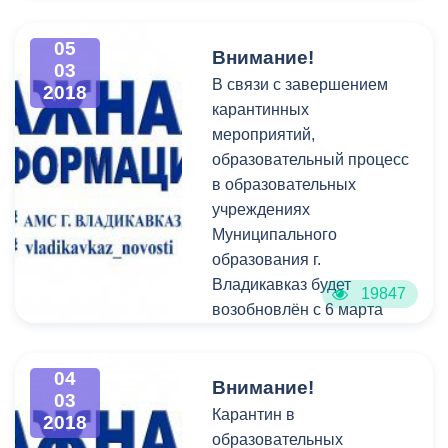
самоуправления Борис
Албегов. Вместе с
05
Внимание!
заместителями и
03
В связи с завершением
2018
руководителями
карантинных
структурных
мероприятий,
подразделений АМС он
образовательный процесс
проверил чистоту
в образовательных
Левобережного и
учреждениях
Правобережного районов
Муниципального
города.
образования г.
Владикавказ будет
19847
возобновлён с 6 марта
2018 г.
04
Внимание!
03
Карантин в
2018
образовательных