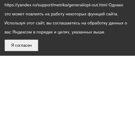
https://yandex.ru/support/metrika/general/opt-out.html Однако
это может повлиять на работу некоторых функций сайта.
Используя этот сайт, вы соглашаетесь на обработку данных о
вас Яндексом в порядке и целях, указанных выше.
Я согласен
График
С понедельника по пятницу – с 9.00 до 18.00
работы
Телефон контакт-центра АМС г. Владикавказ
30-30-30
администрации
звонки принимаются с 9:00 до 18:00
местного
Круглосуточный телефон Единой дежурной