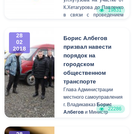
К.Хетагурова до Павленко
19831
в связи с проведением
траурных мероприятий.
Также будет временно
28
ограниченно движение по
Борис Албегов
02
ул. Тургеневской на
призвал навести
2018
участке от Х.Мамсурова
порядок на
до Веселой.
городском
общественном
транспорте
Глава Администрации
местного самоуправления
г. Владикавказ
Борис
22286
Албегов
и Министр
промышленности и
транспорта Республики