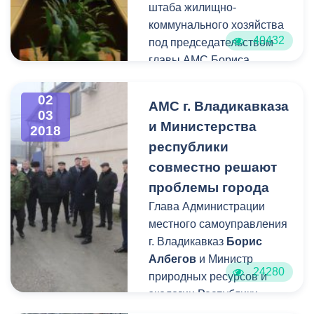
штаба жилищно-
коммунального хозяйства
40432
под председательством
главы АМС Бориса
Албегова. В совещании
приняли участие
02
АМС г. Владикавказа
председатель Комитета
03
и Министерства
2018
ЖКХ
республики
Дидаров, руководители
управляющих компаний,
совместно решают
ТСЖ и
проблемы города
ресурсопоставляющих
Глава Администрации
организаций столицы
местного самоуправления
республики.
г. Владикавказ
Борис
Албегов
и Министр
24280
природных ресурсов и
экологии Республики
Северная Осетия-Алания