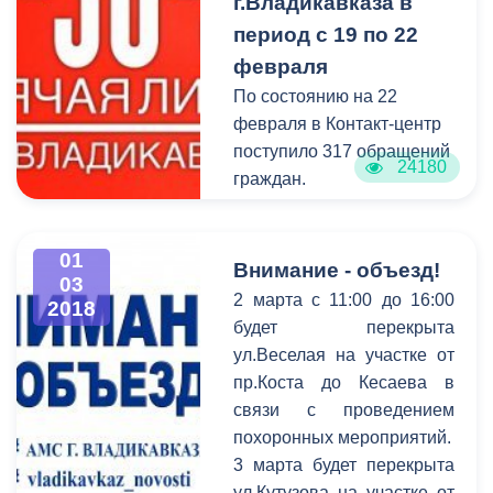
г.Владикавказа в
катастрофическим.
период с 19 по 22
Деревья стали
представлять угрозу
февраля
жизни для людей,
По состоянию на 22
отдыхающих в парке, в
февраля в Контакт-центр
связи с чем их санитарная
поступило 317 обращений
24180
обрезка является
граждан.
вынужденной мерой.
Из них 16 обращения на
исполнении (КЖКХ – 3,
01
УАТИ – 4, УБиО – 6,
Внимание - объезд!
03
УТиДС – 1)
2 марта с 11:00 до 16:00
2018
Снято с контроля 23
будет перекрыта
обращений.
ул.Веселая на участке от
За справочной
пр.Коста до Кесаева в
информацией обратились
связи с проведением
305 человек.
похоронных мероприятий.
3 марта будет перекрыта
ул.Кутузова на участке от