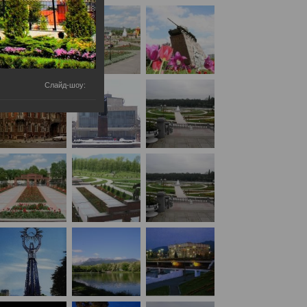
Противодействие коррупции
Градостроительная деятельность
Формирование комфортной
Слайд-шоу:
в
городской среды
о
Бюджет для граждан
Пространственные сведения
Гражданская оборона в
чрезвычайных ситуациях
Незаконное строительство
и
Информация финансового
органа