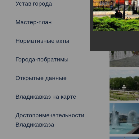
Владикавка
Устав города
Распоряжен
Мастер-план
ОРВ и эксп
Оценка деят
Нормативные акты
местного с
Города-побратимы
Открытые данные
Открытые д
Владикавказ на карте
Достопримечательности
Информация
Владикавказа
проверок