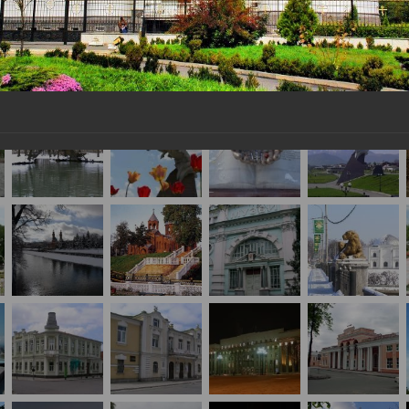
з
ия, постановления
Кадровая политика
ертиза НПА
Контактная информация
ельности органов
Списки граждан, состоящих на
амоуправления
учете в качестве нуждающихся 
улучшении жилищных условий п
г. Владикавказ
анные
Общественное обсуждение
документов стратегического
планирования
 о результатах
Порядок обжалования решений 
действий органов местного
самоуправления