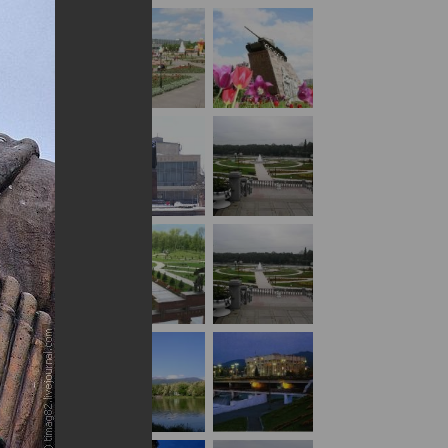
Противодействие коррупции
Градостроительная деятельность
Формирование комфортной
в
городской среды
о
Бюджет для граждан
Пространственные сведения
Гражданская оборона в
чрезвычайных ситуациях
Незаконное строительство
и
Информация финансового
органа