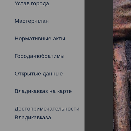
Владикавка
Устав города
Распоряжен
Мастер-план
ОРВ и эксп
Оценка деят
Нормативные акты
местного с
Города-побратимы
Открытые данные
Открытые д
Владикавказ на карте
Достопримечательности
Информация
Владикавказа
проверок