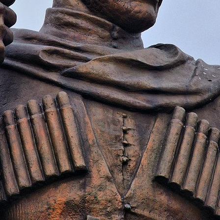
з
ия, постановления
Кадровая политика
ертиза НПА
Контактная информация
ельности органов
Списки граждан, состоящих на
амоуправления
учете в качестве нуждающихся 
улучшении жилищных условий п
г. Владикавказ
анные
Общественное обсуждение
документов стратегического
планирования
 о результатах
Порядок обжалования решений 
действий органов местного
самоуправления