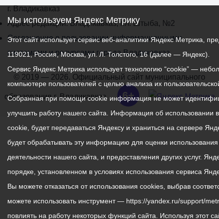
г. Владикавказ
Мы используем Яндекс Метрику
Адрес редакции: Владикавказ, пл. Штыба, №2
Соглашение о пользовании информационными
Этот сайт использует сервис веб-аналитики Яндекс Метрика, 
системами и ресурсами города Владикавказ
119021, Россия, Москва, ул. Л. Толстого, 16 (далее — Яндекс).
Сервис Яндекс Метрика использует технологию “cookie” — неб
© 2019 — 2026. Официальный сайт муниципального
компьютере пользователей с целью анализа их пользовательской
6+
образования г. Владикавказ.
Собранная при помощи cookie информация не может идентифиц
улучшить работу нашего сайта. Информация об использовании 
cookie, будет передаваться Яндексу и храниться на сервере Ян
будет обрабатывать эту информацию для оценки использования в
деятельности нашего сайта, и предоставления других услуг. Ян
порядке, установленном в условиях использования сервиса Янд
Вы можете отказаться от использования cookies, выбрав соотве
можете использовать инструмент — https://yandex.ru/support/metr
повлиять на работу некоторых функций сайта. Используя этот са