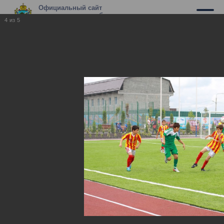
Официальный сайт
муниципального образования г.
4
из
5
Владикавказ
«Кубок полномочного представителя
в СКФО среди детских команд 2001
года рождения», 2013 год
«Кубок полномочного представителя в СКФО
среди детских команд 2001 года рождения», 2013
год
21.07.2014