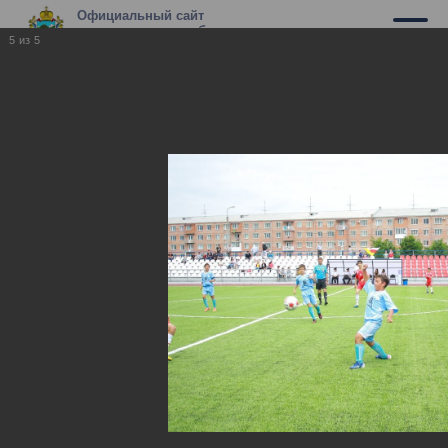
Официальный сайт
муниципального образования г.
5
из
5
Владикавказ
«Кубок полномочного представителя
в СКФО среди детских команд 2001
года рождения», 2013 год
«Кубок полномочного представителя в СКФО
среди детских команд 2001 года рождения», 2013
год
21.07.2014