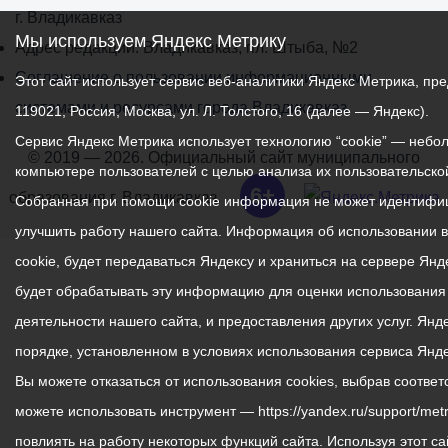
г. Владикавказ
Мы используем Яндекс Метрику
Адрес редакции: Владикавказ, пл. Штыба, №2
Соглашение о пользовании информационными
Этот сайт использует сервис веб-аналитики Яндекс Метрика, 
системами и ресурсами города Владикавказ
119021, Россия, Москва, ул. Л. Толстого, 16 (далее — Яндекс).
Сервис Яндекс Метрика использует технологию “cookie” — неб
© 2019 — 2026. Официальный сайт муниципального
компьютере пользователей с целью анализа их пользовательской
6+
образования г. Владикавказ.
Собранная при помощи cookie информация не может идентифиц
улучшить работу нашего сайта. Информация об использовании 
cookie, будет передаваться Яндексу и храниться на сервере Ян
будет обрабатывать эту информацию для оценки использования в
деятельности нашего сайта, и предоставления других услуг. Ян
порядке, установленном в условиях использования сервиса Янд
Вы можете отказаться от использования cookies, выбрав соотве
можете использовать инструмент — https://yandex.ru/support/metr
повлиять на работу некоторых функций сайта. Используя этот са