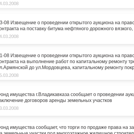
з
а набережной р.Терек в районе Чапаевского моста г. Влади
4.03.2008
ия, постановления
Кадровая политика
ертиза НПА
Контактная информация
3-08 Извещение о проведении открытого аукциона на прав
онтракта на поставку битума нефтяного дорожного вязкого,
ельности органов
Списки граждан, состоящих на
4.03.2008
амоуправления
учете в качестве нуждающихся 
улучшении жилищных условий п
1-08 Извещение о проведении открытого аукциона на прав
г. Владикавказ
онтракта на выполнение работ по капитальному ремонту тро
л.Армянской до ул.Мордовцева, капитальному ремонту пок
межквартальный проезд), капитальному ремонту тротуара п
5.03.2008
л.Армянской, реконструкция аллеи пр.Мира от ул.Джанаева
анные
Общественное обсуждение
еталлоконструкций моста в п.Южном, установка металличе
документов стратегического
емонт скамеек и покраска малых архитектурных форм в скве
онд имущества г.Владикавказа сообщает о проведении аук
планирования
аключение договоров аренды земельных участков
3.03.2008
 о результатах
Порядок обжалования решений 
действий органов местного
онд имущества сообщает, что торги по продаже права на з
самоуправления
а земельные участки под многоэтажное жилищное строител