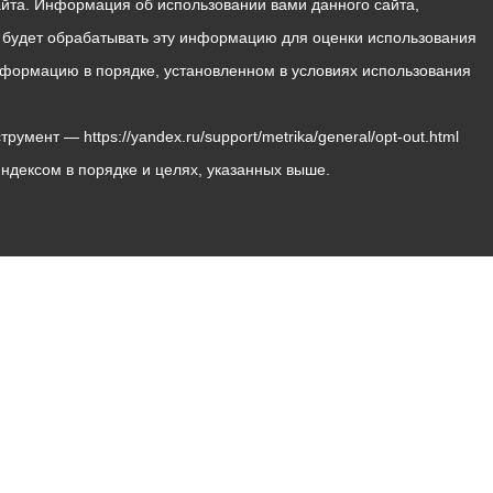
йта. Информация об использовании вами данного сайта,
с будет обрабатывать эту информацию для оценки использования
 информацию в порядке, установленном в условиях использования
мент — https://yandex.ru/support/metrika/general/opt-out.html
Яндексом в порядке и целях, указанных выше.
Владикавказ, пл. Штыба, №2
Тел:
+7 (8672) 55-00-34
Главный редактор: Биазарти Д. К.
Свидетельство о регистрации СМИ ЭЛ № ФС 77 –
75258 от 07.03.2019 выданное Федеральной Службой
по надзору в сфере связи, информационных