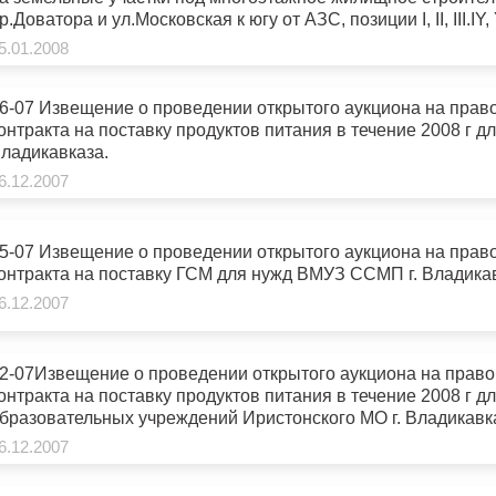
р.Доватора и ул.Московская к югу от АЗС, позиции I, II, III.IY, 
илищное строительство по ул.Ч.Баева, 34 «а»и ул.Турбинн
5.01.2008
ный контроль
Выборы 2026
есостоявшимися.
6-07 Извещение о проведении открытого аукциона на прав
онтракта на поставку продуктов питания в течение 2008 г д
ладикавказа.
6.12.2007
5-07 Извещение о проведении открытого аукциона на прав
онтракта на поставку ГСМ для нужд ВМУЗ ССМП г. Владикав
6.12.2007
2-07Извещение о проведении открытого аукциона на прав
онтракта на поставку продуктов питания в течение 2008 г
бразовательных учреждений Иристонского МО г. Владикавк
6.12.2007