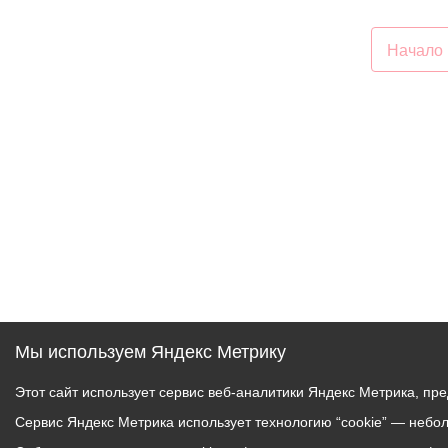
п
ж
п
Начало
п
п
Мы используем Яндекс Метрику
Этот сайт использует сервис веб-аналитики Яндекс Метрика, пр
Сервис Яндекс Метрика использует технологию “cookie” — небо