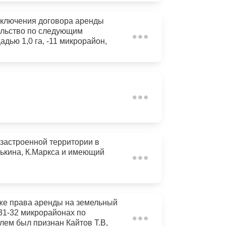
заключения договора аренды
ельство по следующим
дью 1,0 га, -11 микрорайон,
орги по продаже на заключение
й в квартале, ограниченном
признаны несостоявшимися.
 застроенной территории в
тькина, К.Маркса и имеющий
аже права аренды на земельный
 31-32 микрорайонах по
лем был признан Кайтов Т.В,