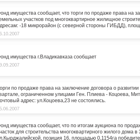
онд имущества сообщает, что торги по продаже права на 
емельных участков под многоквартирное жилищное строит
дресам: -18 микрорайон (с северной стороны ГИБДД), площа
озиция 17, площадь 0,06 га, признаны несостоявшимися. Т
6.10.2007
оговора о развитии застроенной территории, расположенно
лицами Тельмана- П. Морозова (микрорайон «Северный») 
онд имущества г.Владикавказа сообщает
9.09.2007
орги по продаже права на заключение договора о развитии
вартале, ограниченном улицами Ген. Плиева - Коцоева, Ми
очтовый адрес: ул.Коцоева,23 не состоялись.
5.06.2007
онд имущества сообщает, что по итогам аукциона по прод
часток для строительства многоквартирного жилого дома в
л.Кырджалийской, позиция 16, площадью 0,1154га победите