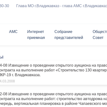
-30-30
Глава МО г.Владикавказ - глава АМС г.Владикавка
АМС
Интернет
Собрание
Общест
приемная
представителей
Совет
ения
Символика города
График приема граждан
Приветственное 
риемная
ль
ршрутов с
Проверить статус обращения
Заместители
Состав
Опросы
Открытые конкурсы
ны
а
курсы
Мастер-план
Программы города
м движения ТС
Биография
вязь
лента
Структурные подразделения
Контакты
Контакты
Информация для граждан и
4-08 Извещение о проведении открытого аукциона на прав
Личный блог
ратимы
Открытые данные
перевозчиков
онтракта на выполнение работ «Строительство 130 квартир
 реформирования
ствие коррупции
Муниципальные услуги
Нормативные правовые акты
КР-19 г. Владикавказа.
чательности
История в бронзе и камне
4.03.2008
за
щений и заявлений,
ема граждан
Политика АМС г.Владикавказа в
Проекты правовых актов,
х АМС к
отношении обработки
внесенных в Собрание
2-08 Извещение о проведении открытого аукциона на прав
я Генеральный план
ию
персональных данных
представителей г.Владикавказ
онтракта на выполнение работ: строительство автодрома н
округа город
чередь, вертикальная планировка в районе Чапаевского мо