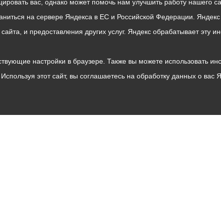
ровать вас, однако может помочь нам улучшить работу нашего са
раниться на сервере Яндекса в ЕС и Российской Федерации. Яндек
о сайта, и предоставления других услуг. Яндекс обрабатывает эту
твующие настройки в браузере. Также вы можете использовать инстру
Используя этот сайт, вы соглашаетесь на обработку данных о вас 
Владикавказ
АМС
Интернет приемная
Собрание представителей
Общественный Совет
Пресс-центр