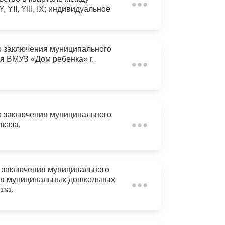
Бесплатная юридическая помощь
Y, YII, YIII, IX; индивидуальное
ая, 2 признаны
о заключения муниципального
ля ВМУЗ «Дом ребенка» г.
о заключения муниципального
каза.
о заключения муниципального
 для муниципальных дошкольных
аза.