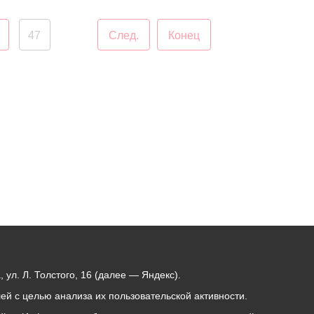
-505997 рублей, - под
онах по ул.Кырджалийской,
5924 рублей, Торги по
47
След.
Конец
районах по ул.Кырджалийской,
ул. Л. Толстого, 16 (далее — Яндекс).
й с целью анализа их пользовательской активности.