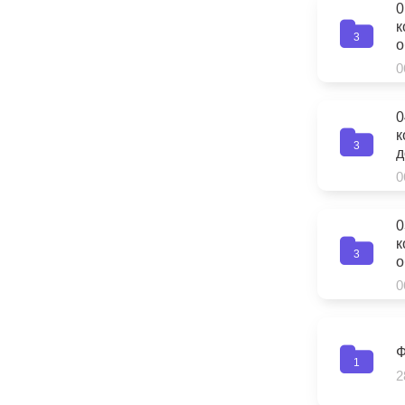
0
к
3
о
0
0
к
3
д
0
0
к
3
о
0
Ф
1
2