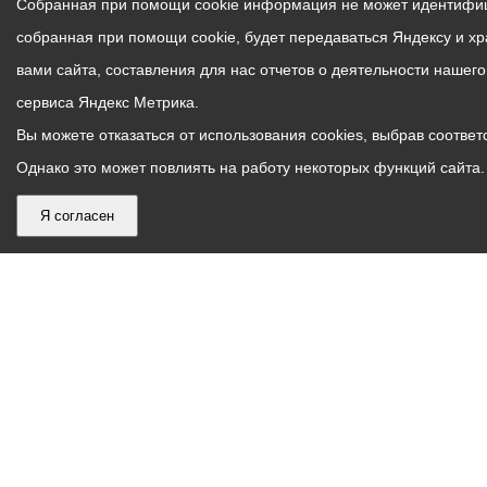
Собранная при помощи cookie информация не может идентифици
собранная при помощи cookie, будет передаваться Яндексу и х
вами сайта, составления для нас отчетов о деятельности нашег
сервиса Яндекс Метрика.
Вы можете отказаться от использования cookies, выбрав соответс
Однако это может повлиять на работу некоторых функций сайта. 
Я согласен
График
С понедельника по пятницу – с 9.00 до 18.00
работы
Телефон контакт-центра АМС г. Владикавказ
30-30-30