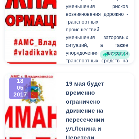
уменьшения рисков
возникновения дорожно -
транспортных
происшествий,
уменьшения заторовых
ситуаций, а также
упорядочения движения
20361
транспортных средств на
участке улично - дорожной
сети по ул.З.Калоева (от
18
19 мая будет
ул.Бритаева до
05
ул.Калинина) с 21.05.2017
временно
2017
будет введено
ограничено
одностороннее движение
движение на
транспортных средств.
пересечении
Просим участников
ул.Ленина и
дорожного движение быть
Церетели
внимательными на