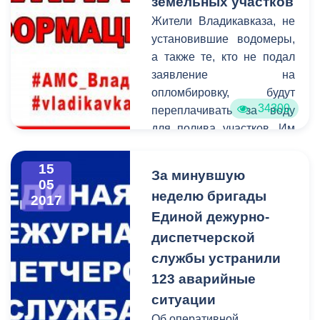
земельных участков
межведомственных
Жители Владикавказа, не
запросов в рамках
установившие водомеры,
оказания муниципальных
а также те, кто не подал
услуг, а также
заявление на
предоставления сведений
опломбировку, будут
по межведомственным
34300
переплачивать за воду
запросам от других
для полива участков. Им
органов власти.
придется платить по
поливному нормативу,
15
За минувшую
который составляет 82
05
неделю бригады
2017
копейки за один
Единой дежурно-
квадратный метр земли.
диспетчерской
службы устранили
123 аварийные
ситуации
Об оперативной