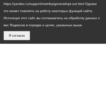
https://yandex.ru/support/metrika/general/opt-out.html Однако
это может повлиять на работу некоторых функций сайта.
Используя этот сайт, вы соглашаетесь на обработку данных о
вас Яндексом в порядке и целях, указанных выше.
Я согласен
График
С понедельника по пятницу – с 9.00 до 18.00
работы
Телефон контакт-центра АМС г. Владикавказ
30-30-30
администрации
звонки принимаются с 9:00 до 18:00
местного
Круглосуточный телефон Единой дежурной