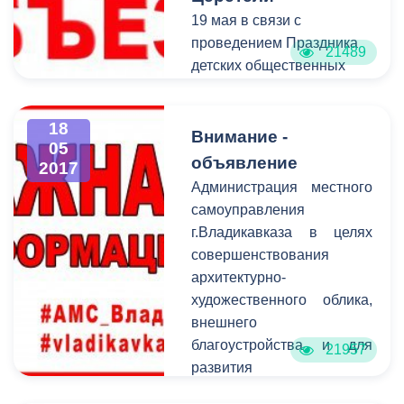
дорогах и неукоснительно
19 мая в связи с
соблюдать требования
проведением Праздника
21489
Правил дорожного
детских общественных
движения РФ.
организаций,
посвященного 95-летию
18
пионерских организаций,
Внимание -
05
будет ограничено
объявление
2017
автомобильное движение
Администрация местного
на
самоуправления
пересечении ул.Ленина и
г.Владикавказа в целях
Церетели с 11:30 до
совершенствования
окончания мероприятия.
архитектурно-
художественного облика,
внешнего
благоустройства и для
21957
развития
предпринимательской