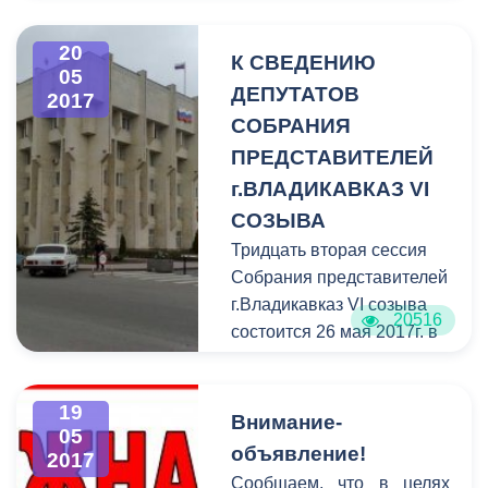
обращений;
20
- снято с контроля –47
К СВЕДЕНИЮ
05
обращений.
ДЕПУТАТОВ
2017
СОБРАНИЯ
ПРЕДСТАВИТЕЛЕЙ
г.ВЛАДИКАВКАЗ VI
СОЗЫВА
Тридцать вторая сессия
Собрания представителей
г.Владикавказ VI созыва
20516
состоится 26 мая 2017г. в
15.00 часов здания АМС
г.Владикавказа и
19
Собрания представителей
Внимание-
05
г.Владикавказ (пл.
объявление!
2017
Штыба, 2).
Сообщаем, что в целях