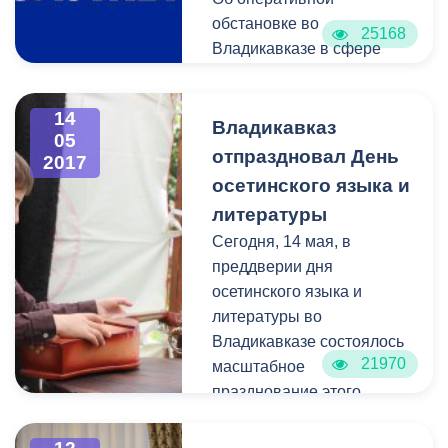
обстановке во
25168
Владикавказе в сфере
жилищно-коммунального
хозяйства сообщает
14
Единая дежурно-
Владикавказ
05
диспетчерская служба.
отпраздновал День
2017
В период c 8 мая по 15
осетинского языка и
мая на горячую линию
литературы
единой дежурно-
Сегодня, 14 мая, в
диспетчерской службы
преддверии дня
поступило 123 звонка. В
осетинского языка и
оперативном порядке
литературы во
специалисты выезжают на
Владикавказе состоялось
аварийные места и
21970
масштабное
устраняют проблемы в
празднование этого
сфере ЖКХ.
события. Мероприятия,
организованные