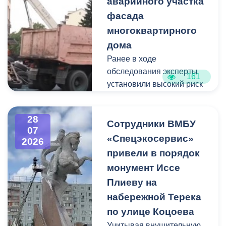
аварийного участка
Рассматриваются
кандидаты мужского пола
фасада
на должности
многоквартирного
медицинского персонала.
дома
Ранее в ходе
Пункт отбора на военную
обследования эксперты
161
службу по контракту г.
установили высокий риск
Владикавказ, ул. Титова,
обрушения конструкции
д. 5.
площадью 362
28
квадратных метра и весом
Сотрудники ВМБУ
07
около 53 тонн.
«Спецэкосервис»
2026
привели в порядок
Для предотвращения
монумент Иссе
возможной чрезвычайной
Плиеву на
ситуации Комиссия по
набережной Терека
предупреждению и
ликвидации ЧС ввела
по улице Коцоева
режим повышенной
Учитывая внушительную