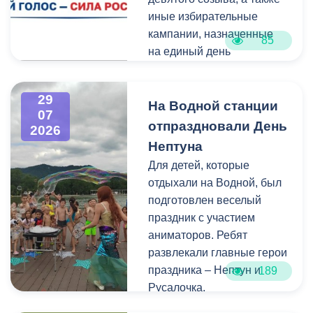
года полномочия по
иные избирательные
организации
кампании, назначенные
пассажирских перевозок
85
на единый день
перешли в
голосования.
республиканский Комитет
по транспорту.
29
Ознакомиться со списками
На Водной станции
07
избирательных участков,
отпраздновали День
2026
их номерами и границами,
Нептуна
адресами помещений для
Для детей, которые
голосования, местами
отдыхали на Водной, был
нахождения участковых
подготовлен веселый
избирательных комиссий,
праздник с участием
а также номерами
аниматоров. Ребят
телефонов участковых
развлекали главные герои
избирательных комиссий
праздника – Нептун и
189
можно по ссылке:
Русалочка.