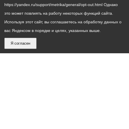
https://yandex.ru/support/metrika/general/opt-out.html Однако
это может повлиять на работу некоторых функций сайта.
Используя этот сайт, вы соглашаетесь на обработку данных о
вас Яндексом в порядке и целях, указанных выше.
Я согласен
График
С понедельника по пятницу – с 9.00 до 18.00
работы
Телефон контакт-центра АМС г. Владикавказ
30-30-30
администрации
звонки принимаются с 9:00 до 18:00
местного
Круглосуточный телефон Единой дежурной