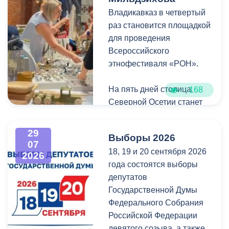
школы. Проездной будет
Владикавказ в четвертый
Мой канал в Макс.
действовать до конца
раз становится площадкой
календарного года.
для проведения
Пользоваться проездным
Всероссийского
удостоверением может
этнофестиваля «РОН».
только ученик, на имя
которого он оформлен.
На пять дней столица
168
Северной Осетии станет
Напомним, ранее,
центром притяжения для
администрация
всех, кто любит и ценит
29
Выборы 2026
Владикавказа обещала,
богатейшее культурное
07
18, 19 и 20 сентября 2026
что льгота сохранится и
наследие нашей великой
2026
года состоятся выборы
будет предоставляться в
России.
депутатов
рамках нового
Государственной Думы
нормативного порядка.
Федерального Собрания
Изменения были связаны
Российской Федерации
с тем, что в начале 2026
девятого созыва, а также