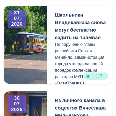
В этот раз на фронт везут
31
газовые баллоны,
Школьники
07
бензиновые генераторы и
Владикавказа снова
2026
теплые одеяла.
могут бесплатно
ездить на трамвае
Хочу поблагодарить
По поручению главы
нашего земляка,
республики Сергея
бизнесмена Казбека
Меняйло, администрация
Колхидова и руководителя
города утвердила новый
Северо-Осетинского
порядок компенсации
отделения студенческих
117
расходов МУП
отрядов Олега Габараева
«ВладТрамвай».
и всех неравнодушных
жителей города за
Чтобы получить школьный
активное участие в сборе
30
Из личного канала в
проездной, необходимо
07
гуманитарной помощи для
соцсетях Вячеслава
2026
сдать фотографию 3×4 в
бойцов.
Мильдзихова
администрацию своей