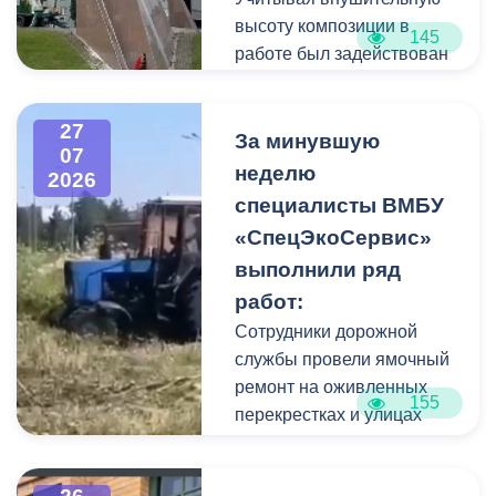
готовности и
высоту композиции в
145
организовала комплекс
работе был задействован
неотложных мероприятий.
автоподъемник и аппарат
высокого давления.
27
Фигуру всадника и
За минувшую
07
постамент отмыли от
неделю
2026
накопившейся пыли.
специалисты ВМБУ
«СпецЭкоСервис»
Одновременно
выполнили ряд
коммунальщики привели в
работ:
порядок и прилегающую
территорию, полностью
Сотрудники дорожной
очистив площадь вокруг
службы провели ямочный
памятника.
ремонт на оживленных
155
перекрестках и улицах
города. В частности, на
Архонском круге, по