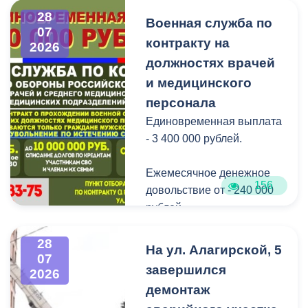
Как отметил заведующий
28
Военная служба по
Водной станцией Георгий
07
контракту на
Цгоев, празднование Дня
2026
Нептуна - уже старая
должностях врачей
добрая традиция.
и медицинского
персонала
В завершение праздника
Единовременная выплата
детей угостили
- 3 400 000 рублей.
сладостями.
Ежемесячное денежное
Мероприятие
156
довольствие от - 240 000
организовано ВМБУК
рублей.
«Радуга».
Списание долго по
28
На ул. Алагирской, 5
07
кредитам участникам СВО
завершился
2026
до - 10 000 000 рублей.
демонтаж