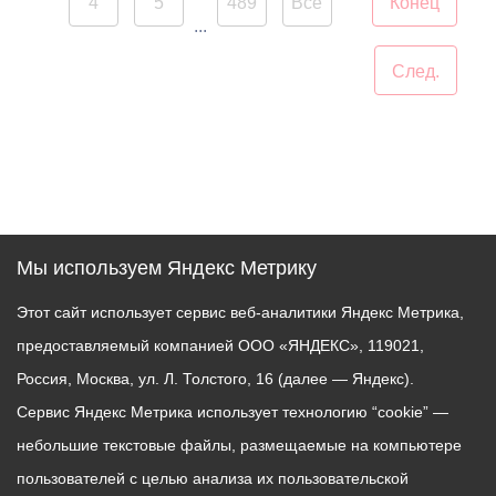
4
5
489
Все
Конец
сегодня его география
...
расширяется, объединяя
След.
разные города России.
Во Владикавказе концерт
прошел на балконе
особняка Ходякова. Для
жителей и гостей города
выступил солист
Мы используем Яндекс Метрику
московского музыкального
театра «Геликон-опера»,
Этот сайт использует сервис веб-аналитики Яндекс Метрика,
заслуженный артист
предоставляемый компанией ООО «ЯНДЕКС», 119021,
Республики Северная
Россия, Москва, ул. Л. Толстого, 16 (далее — Яндекс).
Осетия – Алания Дмитрий
Скориков.
Сервис Яндекс Метрика использует технологию “cookie” —
небольшие текстовые файлы, размещаемые на компьютере
пользователей с целью анализа их пользовательской