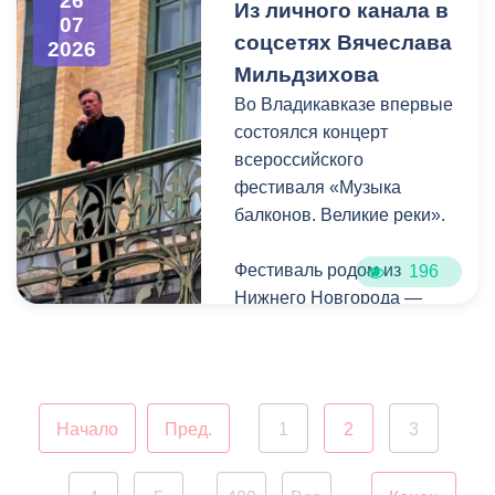
26
улицам Весенняя,
Из личного канала в
07
Кырджалийская,
соцсетях Вячеслава
2026
Первомайская,
Мильдзихова
Барбашова,
Во Владикавказе впервые
Комсомольская.
состоялся концерт
всероссийского
фестиваля «Музыка
балконов. Великие реки».
Фестиваль родом из
196
Нижнего Новгорода —
города, где в 2023 году
впервые прошли
концерты на балконах
исторических зданий.
Начало
Пред.
1
2
3
Проект быстро стал
культурной визитной
карточкой региона, а