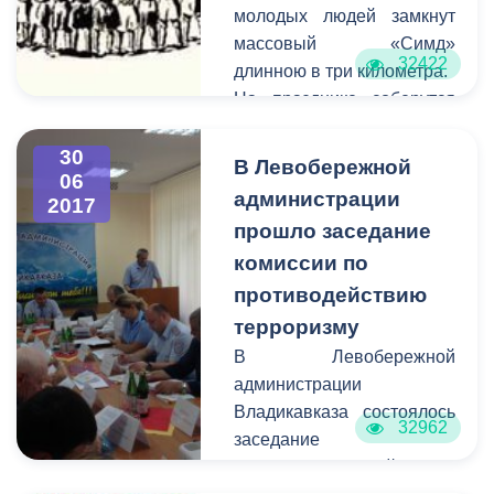
председателя собрания
молодых людей замкнут
представителей Мадина
массовый «Симд»
Ходова.
32422
длинною в три километра.
На празднике соберутся
танцевальные ансамбли
из всех районов
30
В Левобережной
06
республики,
администрации
2017
представители
прошло заседание
общественных
комиссии по
организаций. Исполнить
сакральный осетинский
противодействию
танец смогут также все
терроризму
присутствующие на
В Левобережной
мероприятии юноши и
администрации
девушки.
Владикавказа состоялось
32962
Призываем всех
заседание
желающих
межведомственной
присоединиться к