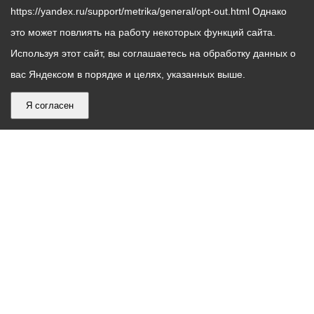
https://yandex.ru/support/metrika/general/opt-out.html Однако
это может повлиять на работу некоторых функций сайта.
Используя этот сайт, вы соглашаетесь на обработку данных о
вас Яндексом в порядке и целях, указанных выше.
Я согласен
График
С понедельника по пятницу – с 9.00 до 18.00
работы
Телефон контакт-центра АМС г. Владикавказ
30-30-30
администрации
звонки принимаются с 9:00 до 18:00
местного
Круглосуточный телефон Единой дежурной