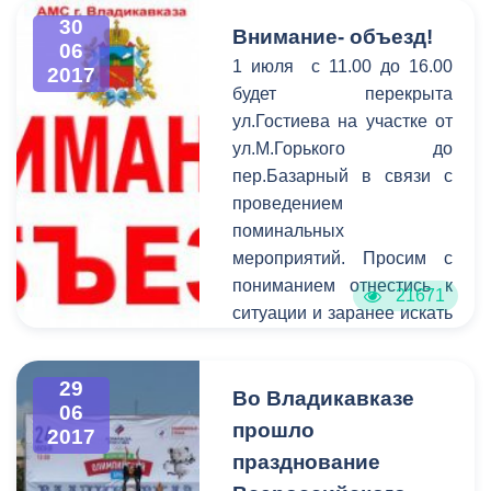
рабочей комиссии по
мероприятию и вспомнить
30
противодействию
Внимание- объезд!
славные обычаи наших
06
экстремизму и идеологии
1 июля с 11.00 до 16.00
2017
предков.
терроризма Министерства
будет перекрыта
РСО-Алания по вопросам
ул.Гостиева на участке от
национальных отношений
ул.М.Горького до
и Левобережной
пер.Базарный в связи с
администрации.
проведением
поминальных
мероприятий. Просим с
пониманием отнестись к
21671
ситуации и заранее искать
пути объезда.
29
Во Владикавказе
06
прошло
2017
празднование