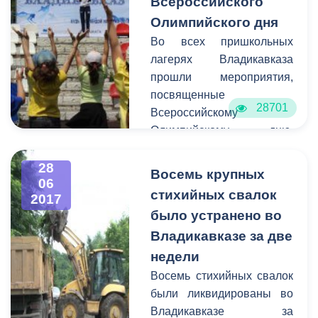
Всероссийского
Олимпийского дня
Во всех пришкольных
лагерях Владикавказа
прошли мероприятия,
посвященные
28701
Всероссийскому
Олимпийскому дню.
Самым массовым стала
зарядка, которую провели
28
Восемь крупных
06
для детей на стадионе
стихийных свалок
2017
СОШ №46 осетинские
было устранено во
спортсмены –
Владикавказе за две
заслуженный мастер
спорта, параолимпийский
недели
чемпион по футболу
Восемь стихийных свалок
Заурбек Пагаев,
были ликвидированы во
серебряный призер
Владикавказе за