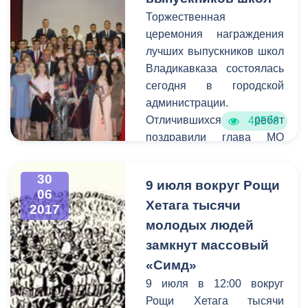
деятели нашей
Торжественная
республики.
церемония награждения
лучших выпускников школ
Владикавказа состоялась
сегодня в городской
администрации.
Отличившихся ребят
42576
поздравили глава МО
г.Владикавказ Махарбек
Хадарцев, глава АМС
30
9 июля вокруг Рощи
Борис Албегов,
06
Хетага тысячи
заместитель Министра
2017
образования и науки РСО-
молодых людей
Алания Людмила
замкнут массовый
Башарина, заместитель
«Симд»
главы АМС Роман
9 июля в 12:00 вокруг
Гозюмов, заместитель
Рощи Хетага тысячи