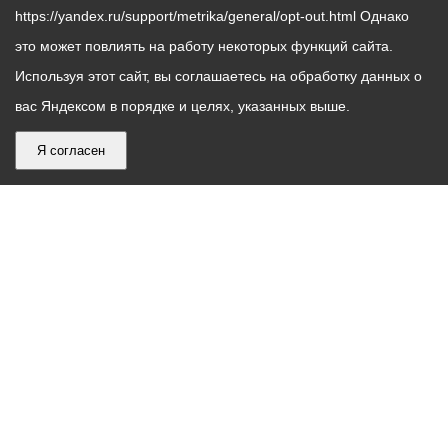
https://yandex.ru/support/metrika/general/opt-out.html Однако
это может повлиять на работу некоторых функций сайта.
Используя этот сайт, вы соглашаетесь на обработку данных о
вас Яндексом в порядке и целях, указанных выше.
Я согласен
График
С понедельника по пятницу – с 9.00 до 18.00
работы
Телефон контакт-центра АМС г. Владикавказ
30-30-30
администрации
звонки принимаются с 9:00 до 18:00
местного
Круглосуточный телефон Единой дежурной