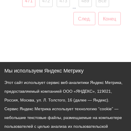
471
472
473
489
Все
Смысл этого оповещения
...
состоит в том, чтобы АМС
г. Владикавказ имела
След.
Конец
возможность
предупредить остальных
граждан города о
временных неудобствах
для передвижения на тех
или иных улицах.
Мы используем Яндекс Метрику
Этот сайт использует сервис веб-аналитики Яндекс Метрика,
предоставляемый компанией ООО «ЯНДЕКС», 119021,
Россия, Москва, ул. Л. Толстого, 16 (далее — Яндекс).
Сервис Яндекс Метрика использует технологию “cookie” —
небольшие текстовые файлы, размещаемые на компьютере
пользователей с целью анализа их пользовательской