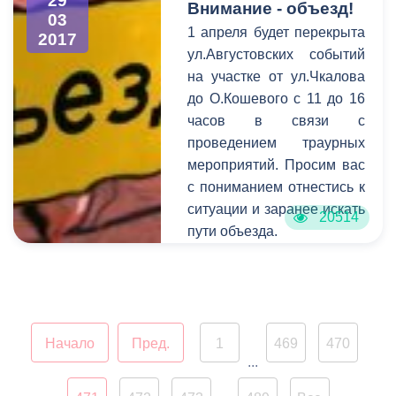
29
Внимание - объезд!
г.Владикавказа мест
03
1 апреля будет перекрыта
размещения торгово-
2017
ул.Августовских событий
остановочных комплексов
на участке от ул.Чкалова
в свободной форме с
до О.Кошевого с 11 до 16
указанием вида
часов в связи с
деятельности и
проведением траурных
приложением фотографий
мероприятий. Просим вас
предлагаемого места.
с пониманием отнестись к
ситуации и заранее искать
20514
пути объезда.
Обращаем ваше
внимание на то, что
необходимо
своевременно сообщать
информацию о
Начало
Пред.
1
469
470
...
планируемом перекрытии
в администрацию города.