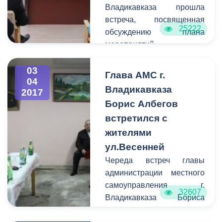
Владикавказа прошла
встреча, посвященная
25222
обсуждению плана
мероприятий,
приуроченных к
празднованию Дня
03
Глава АМС г.
04
Победы Советского
Владикавказа
2017
народа над фашистской
Борис Албегов
Германией в Великой
встретился с
Отечественной Войне
1941-1945 гг. В совещании
жителями
под председательством
ул.Весенней
руководителя
Череда встреч главы
Правобережной
администрации местного
администрации Казбека
самоуправления г.
32607
Алагова приняли участие
Владикавказа Бориса
представители
Албегова с жителями
политических партий,