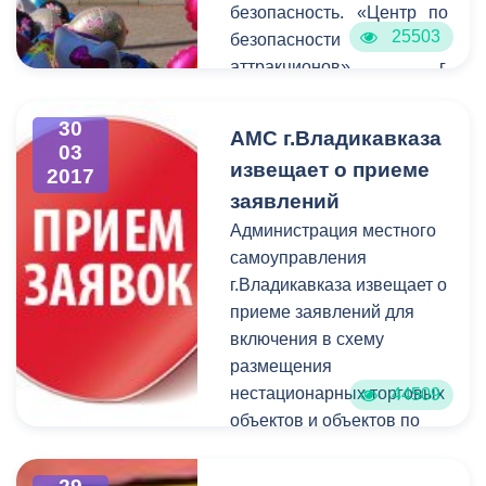
попавшим в сложные
безопасность. «Центр по
жизненные ситуации, а
25503
безопасности
также для поддержки
аттракционов» г.
талантливой и одаренной
Краснодара прибыл для
молодежи столицы
проведения ежегодной
30
АМС г.Владикавказа
Северной Осетии-Алании.
экcпертизы во
03
извещает о приеме
2017
Владикавказ. Проверку
заявлений
прошли аттракционные
комплексы,
Администрация местного
расположенные в Парке
самоуправления
культуры и отдыха
г.Владикавказа извещает о
им.К.Л.Хетагурова, а
приеме заявлений для
также возле кинотеатра
включения в схему
«Терек».
размещения
нестационарных торговых
44509
объектов и объектов по
оказанию услуг на
территории