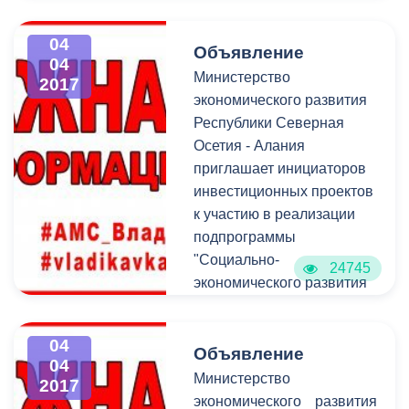
представителями
организации он обсудил
04
Объявление
планы развития
04
Министерство
2017
организации и ее важную
экономического развития
роль в жизни города.
Республики Северная
Осетия - Алания
приглашает инициаторов
инвестиционных проектов
к участию в реализации
подпрограммы
"Социально-
24745
экономического развития
Республики Северная
Осетия-Алания на 2016-
04
2025 годы" в рамках
Объявление
04
государственной
Министерство
2017
программы Российской
экономического развития