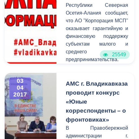
Федерации "Развитие
Республики Северная
Северо-Кавказского
Осетия-Алания сообщает,
федерального округа на
что АО "Корпорация МСП"
период до 2025 года".
оказывает гарантийную и
финансовую поддержку
субъектам малого и
среднего
25549
предпринимательства.
03
АМС г. Владикавказа
04
проводит конкурс
2017
«Юные
корреспонденты – о
фронтовиках»
В Правобережной
администрации г.