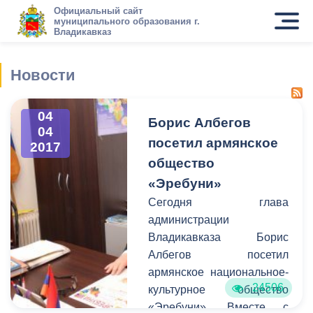
Официальный сайт
муниципального образования г.
Владикавказ
Новости
04
Борис Албегов
04
посетил армянское
2017
общество
«Эребуни»
Сегодня глава
администрации
Владикавказа Борис
Албегов посетил
армянское национальное-
24506
культурное общество
«Эребуни». Вместе с