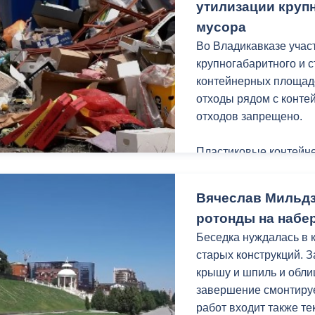
у нее все получится.
утилизации круп
мусора
Отмечу, Дарья учениц
Во Владикавказе учас
Ю.С. Кучиева.
крупногабаритного и 
контейнерных площадо
отходы рядом с конт
отходов запрещено.
Пластиковые контейне
города, предназначен
коммунальных отходов
Вячеслав Мильдз
строительного мусора,
ротонды на набе
других крупногабарит
Беседка нуждалась в 
административным п
старых конструкций. 
крышу и шпиль и обли
завершение смонтируе
работ входит также т