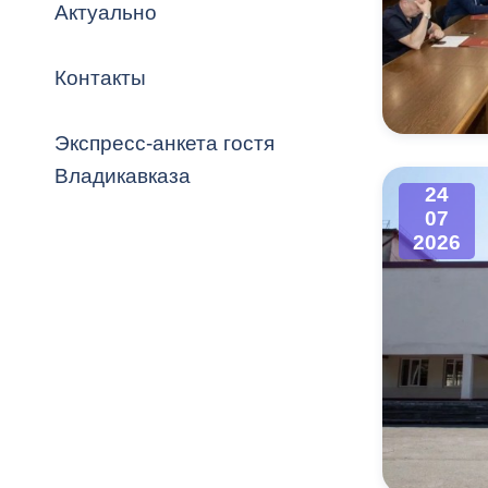
Владикавка
Актуально
Распоряжен
Контакты
ОРВ и эксп
Оценка деят
Экспресс-анкета гостя
местного с
Владикавказа
24
07
2026
Открытые д
Информация
проверок