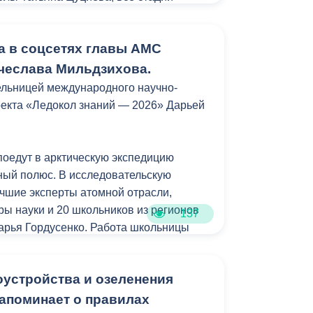
Бесплатная юридическая помощь
 постоянным контролем.
а в соцсетях главы АМС
монта школу планируется оснастить
, интерактивными досками,
чеслава Мильдзихова.
й. Также новое оборудование появится
ельницей международного научно-
м залах, столовой и библиотеке», -
оекта «Ледокол знаний — 2026» Дарьей
в 1988 году, и сегодня здесь впервые в
поедут в арктическую экспедицию
олодежь и дети» проводится
ный полюс. В исследовательскую
Отметим, ремонт в учебном заведении
учшие эксперты атомной отрасли,
. Первый этап планируется завершить в
ры науки и 20 школьников из регионов
137
Дарья Гордусенко. Работа школьницы
ой медицине и тому, как современные
ре помогают спасать жизни.
оустройства и озеленения
едиком. Она очень увлечена и я уверен,
апоминает о правилах