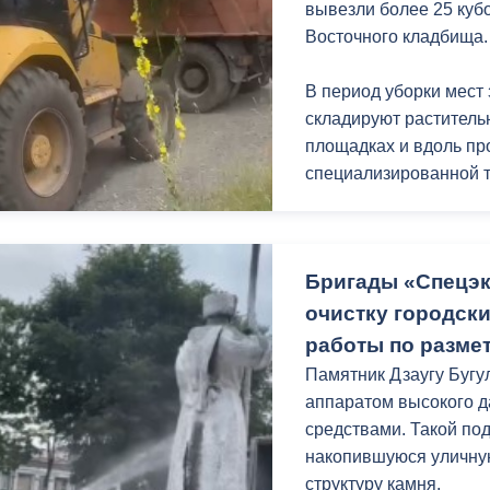
вывезли более 25 куб
Восточного кладбища.
В период уборки мест
складируют раститель
площадках и вдоль про
специализированной т
Бригады «Спецэ
очистку городск
работы по размет
Памятник Дзаугу Буг
аппаратом высокого 
средствами. Такой по
накопившуюся уличную
структуру камня.