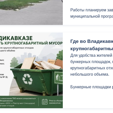
Работы планируем зав
муниципальной програ
Где во Владикав
крупногабаритны
Для удобства жителей
бункерных площадок,
крупногабаритных отх
небольшого объема.
Бункерные площадки 