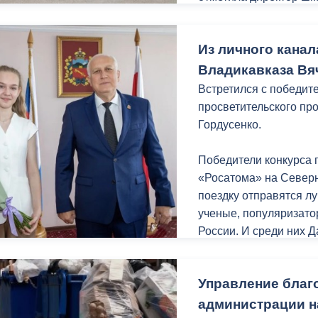
ремонта проходят под
ный контроль
Выборы 2026
Из личного канал
«После завершения ре
современной мебелью
Владикавказа Вя
компьютерной технико
Встретился с победит
в актовом и спортивно
просветительского пр
говорит директор.
Гордусенко.
Школа №44 построена 
Победители конкурса 
рамках нацпроекта «М
«Росатома» на Север
капитальный ремонт. 
поездку отправятся л
проходит в два этапа
ученые, популяризато
конце лета.
России. И среди них 
была посвящена ядерн
разработки в этой сфе
Управление благ
Дарья мечтает стать м
администрации н