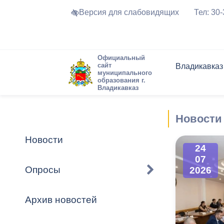
Версия для слабовидящих
Тел: 30
Официальный
сайт
Владикавказ
муниципального
образования г.
Владикавказ
Общие свед
Структура
Интернет-п
Председате
Структура
Новости
Реестры ма
Новости
Устав город
Торги и Кон
расписание
Обратная с
Комиссии
Новостная 
Актуально
Новости
Города-поб
24
Программа
Противодей
07
Достоприме
Опросы
2026
Владикавка
Формы обра
График при
принимаемы
Архив новостей
Презентаци
рассмотрен
городского 