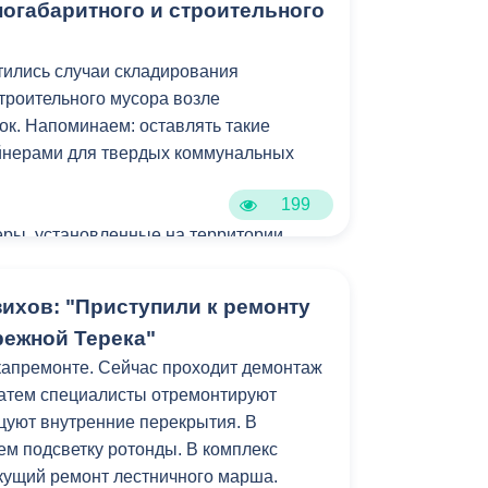
ногабаритного и строительного
а владикавказской школы №27 имени
тились случаи складирования
строительного мусора возле
к. Напоминаем: оставлять такие
ейнерами для твердых коммунальных
199
ры, установленные на территории
ы исключительно для сбора твердых
. Размещение в них или рядом с ними
ихов: "Приступили к ремонту
 старой мебели, бытовой техники и
режной Терека"
ных отходов является
капремонте. Сейчас проходит демонтаж
равонарушением.
Затем специалисты отремонтируют
цуют внутренние перекрытия. В
м подсветку ротонды. В комплекс
екущий ремонт лестничного марша.