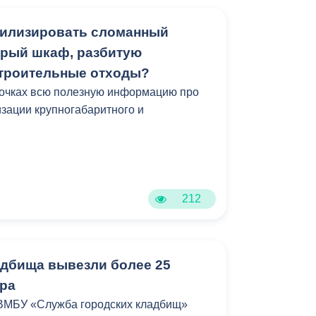
тилизировать сломанный
арый шкаф, разбитую
строительные отходы?
точках всю полезную информацию про
изации крупногабаритного и
.
212
адбища вывезли более 25
ра
 ВМБУ «Служба городских кладбищ»