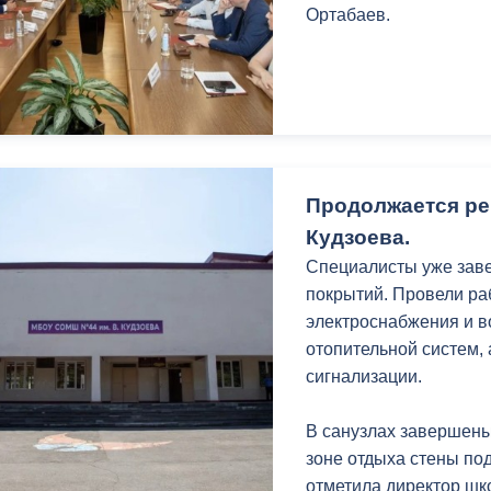
з
Ортабаев.
ия, постановления
Кадровая политика
ертиза НПА
Контактная информация
ельности органов
Списки граждан, состоящих на
амоуправления
учете в качестве нуждающихся 
улучшении жилищных условий п
Продолжается ре
г. Владикавказ
Кудзоева.
Специалисты уже зав
покрытий. Провели ра
анные
Общественное обсуждение
электроснабжения и в
документов стратегического
отопительной систем,
планирования
сигнализации.
 о результатах
Порядок обжалования решений 
В санузлах завершены
действий органов местного
зоне отдыха стены по
самоуправления
отметила директор шк