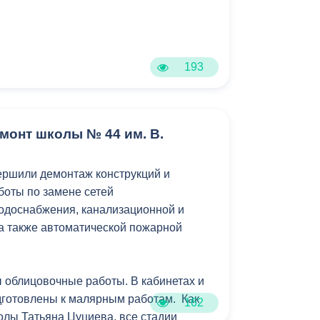
Противодействие коррупции
Градостроительная деятельность
193
Формирование комфортной
в
городской среды
о
Бюджет для граждан
монт школы № 44 им. В.
Пространственные сведения
ершили демонтаж конструкций и
боты по замене сетей
Гражданская оборона в
одоснабжения, канализационной и
чрезвычайных ситуациях
 а также автоматической пожарной
Незаконное строительство
и
Информация финансового
 облицовочные работы. В кабинетах и
органа
дготовлены к малярным работам. Как
162
олы Татьяна Цуциева, все стадии