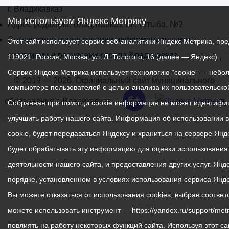
г. Владикавказ
Мы используем Яндекс Метрику
Адрес редакции: Владикавказ, пл. Штыба, №2
Соглашение о пользовании информационными
Этот сайт использует сервис веб-аналитики Яндекс Метрика, 
системами и ресурсами города Владикавказ
119021, Россия, Москва, ул. Л. Толстого, 16 (далее — Яндекс).
Сервис Яндекс Метрика использует технологию “cookie” — неб
© 2019 — 2026. Официальный сайт муниципального
компьютере пользователей с целью анализа их пользовательской
6+
образования г. Владикавказ.
Собранная при помощи cookie информация не может идентифиц
улучшить работу нашего сайта. Информация об использовании 
cookie, будет передаваться Яндексу и храниться на сервере Ян
будет обрабатывать эту информацию для оценки использования в
деятельности нашего сайта, и предоставления других услуг. Ян
порядке, установленном в условиях использования сервиса Янд
Вы можете отказаться от использования cookies, выбрав соотве
можете использовать инструмент — https://yandex.ru/support/metr
повлиять на работу некоторых функций сайта. Используя этот са