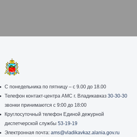
График
С понедельника по пятницу – с 9.00 до 18.00
работы
Телефон контакт-центра АМС г. Владикавказ
30-30-30
администрации
звонки принимаются с 9:00 до 18:00
местного
Круглосуточный телефон Единой дежурной
самоуправления
диспетчерской службы
53-19-19
города
Электронная почта:
ams@vladikavkaz.alania.gov.ru