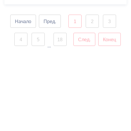
Начало
Пред.
1
2
3
4
5
18
След.
Конец
...