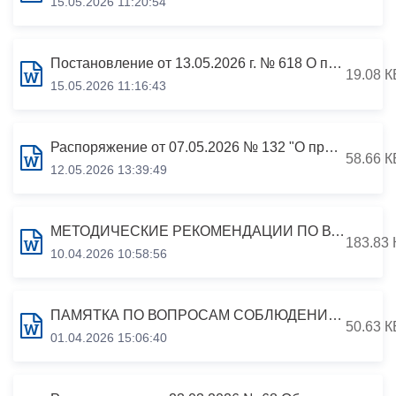
15.05.2026 11:20:54
Постановление от 13.05.2026 г. № 618 О признании утратившими силу некоторых постановлений АМС г.Владикавказа
19.08 К
15.05.2026 11:16:43
Распоряжение от 07.05.2026 № 132 "О признании утратившим силу распоряжения АМС г.Владикавказа от 16.12.2020 №270 «Об утверждении состава Комиссии администрации местного самоуправления по соблюдению требований к служебному поведению муницип
58.66 К
12.05.2026 13:39:49
МЕТОДИЧЕСКИЕ РЕКОМЕНДАЦИИ ПО ВОПРОСАМ ПРЕДСТАВЛЕНИЯ СВЕДЕНИЙ О ДОХОДАХ, РАСХОДАХ, ОБ ИМУЩЕСТВЕ И ОБЯЗАТЕЛЬСТВАХ ИМУЩЕСТВЕННОГО ХАРАКТЕРА И ЗАПОЛНЕНИЯ СООТВЕТСТВУЮЩЕЙ ФОРМЫ СПРАВКИ в 2026 году (за отчетный 2025 год)
183.83 
10.04.2026 10:58:56
ПАМЯТКА ПО ВОПРОСАМ СОБЛЮДЕНИЯ МУНИЦИПАЛЬНЫМИ СЛУЖАЩИМИ АМС Г.ВЛАДИКАВКАЗА АНТИКОРРУПЦИОННЫХ СТАНДАРТОВ, А ТАКЖЕ ОТВЕТСТВЕННОСТИ ЗА НЕСОБЛЮДЕНИЕ ЭТИХ СТАНДАРТОВ
50.63 К
01.04.2026 15:06:40