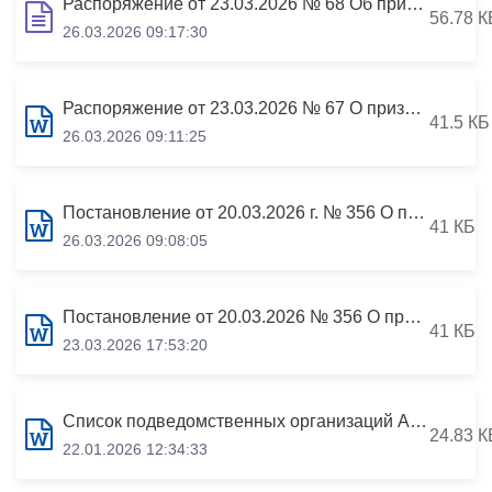
Распоряжение от 23.03.2026 № 68 Об признании утратившим силу распоряжения АМС г.Владикавказа от 31.05.2010 №199 «Об утверждении Положения о представлении гражданами, претендующими на замещение должностей муниципальной службы, и муниципальными служащими, з
56.78 К
26.03.2026 09:17:30
Распоряжение от 23.03.2026 № 67 О признании утратившим силу распоряжения АМС г.Владикавказа от 30.11.2023 №373 «Об утверждении Порядка размещения сведений о доходах, расходах, об имуществе и обязательствах имущественного характера отдельных категорий лиц
41.5 КБ
26.03.2026 09:11:25
Постановление от 20.03.2026 г. № 356 О признании утратившим силу постановления АМС г.Владикавказа от 07.10.2025 №1603 «Об утверждении Порядка рассмотрения обращений граждан и юридических лиц о фактах коррупционных правонарушений, совершенных муниципальным
41 КБ
26.03.2026 09:08:05
Постановление от 20.03.2026 № 356 О признании утратившим силу постановления АМС г.Владикавказа от 07.10.2025 №1603 «Об утверждении Порядка рассмотрения обращений граждан и юридических лиц о фактах коррупционных правонарушений
41 КБ
23.03.2026 17:53:20
Список подведомственных организаций АМС г.Владикавказа
24.83 К
22.01.2026 12:34:33