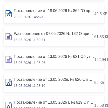
Постановление от 18.06.2026 № 869 "О признании утратившим силу постановления АМС г.Владикавказа от 31.12.2013 № 3312 «О мерах по реализации отдельных положений Федерального закона от 03.12.2012 №230-ФЗ «О контроле за соответствием расходов лиц, замещающи
49.5 КБ
23.06.2026 14:26:16
Распоряжение от 07.05.2026 № 132 О признании утратившим силу распоряжения АМС г.Владикавказа от 16.12.2020 №270 «Об утверждении состава Комиссии администрации местного самоуправления по соблюдению требований к слу
61.33 К
15.05.2026 11:30:51
Постановление от 13.05.2026 № 621 Об утверждении Положения о представлении гражданами, претендующими на замещение должностей муниципальной службы, и муниципальными служащими
122.94 
15.05.2026 11:28:26
Постановление от 13.05.2026г. № 620 О внесении изменений в постановление АМС г.Владикавказа от 21.09.2010 № 1760 «О проверке достоверности и полноты сведений, представляемых гражданами, претендующими на замещение должностей му
85 КБ
15.05.2026 11:23:10
Постановление от 13.05.2026 г. № 619 О признании утратившим силу постановления АМС г.Владикавказа от 14.07.2021 №509 «Об утверждении Порядка размещения и наполнения раздела, посвященного вопросам противодействия коррупции, официал
18.58 К