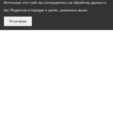
Используя этот сайт, вы соглашаетесь на обработку данных о
вас Яндексом в порядке и целях, указанных выше.
Я согласен
График
С понедельника по пятницу – с 9.00 до 18.00
работы
Телефон контакт-центра АМС г. Владикавказ
30-30-30
администрации
звонки принимаются с 9:00 до 18:00
местного
Круглосуточный телефон Единой дежурной
самоуправления
диспетчерской службы
53-19-19
города
Электронная почта:
ams@vladikavkaz.alania.gov.ru