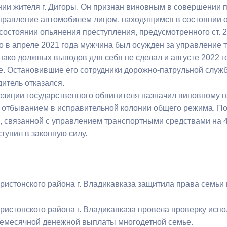
ии жителя г. Дигоры. Он признан виновным в совершении пр
управление автомобилем лицом, находящимся в состоянии 
состоянии опьянения преступления, предусмотренного ст. 2
то в апреле 2021 года мужчина был осужден за управление
нако должных выводов для себя не сделал и августе 2022 
е. Остановившие его сотрудники дорожно-патрульной служ
дитель отказался.
позиции государственного обвинителя назначил виновному 
с отбыванием в исправительной колонии общего режима. П
, связанной с управлением транспортными средствами на 4
тупил в законную силу.
ристонского района г. Владикавказа защитила права семьи
ристонского района г. Владикавказа провела проверку исп
емесячной денежной выплаты многодетной семье.