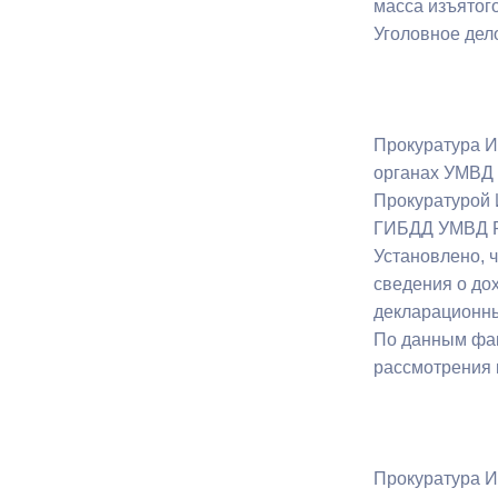
масса изъятого
Уголовное дел
Прокуратура И
органах УМВД 
Прокуратурой 
ГИБДД УМВД Ро
Установлено, 
сведения о до
декларационны
По данным фак
рассмотрения 
Прокуратура И