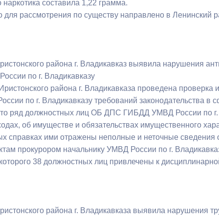
 наркотика составила 1,22 грамма.
о для рассмотрения по существу направлено в Ленинский ра
ристонского района г. Владикавказ выявила нарушения ант
России по г. Владикавказу
Иристонского района г. Владикавказа проведена проверк
ссии по г. Владикавказу требований законодательства в с
что ряд должностных лиц ОБ ДПС ГИБДД УМВД России по г.
ходах, об имуществе и обязательствах имущественного хара
х справках ими отражены неполные и неточные сведения о
там прокурором начальнику УМВД России по г. Владикавказ
которого 38 должностных лиц привлечены к дисциплинарной
ристонского района г. Владикавказа выявила нарушения т