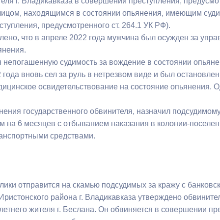
ля г. Владикавказа в совершении преступления, предусмотр
з
ия, постановления
Кадровая политика
ицом, находящимся в состоянии опьянения, имеющим суди
тупления, предусмотренного ст. 264.1 УК РФ).
ертиза НПА
Контактная информация
лено, что в апреле 2022 года мужчина был осужден за упр
янения.
ельности органов
Списки граждан, состоящих на
я непогашенную судимость за вождение в состоянии опьяне
амоуправления
учете в качестве нуждающихся 
2 года вновь сел за руль в нетрезвом виде и был остановл
улучшении жилищных условий п
дицинское освидетельствование на состояние опьянения. О
г. Владикавказ
мнения государственного обвинителя, назначил подсудимом
м на 6 месяцев с отбыванием наказания в колонии-поселен
анные
Общественное обсуждение
анспортными средствами.
документов стратегического
планирования
лики отправится на скамью подсудимых за кражу с банковс
 о результатах
Порядок обжалования решений 
Иристонского района г. Владикавказа утверждено обвините
действий органов местного
етнего жителя г. Беслана. Он обвиняется в совершении прес
самоуправления