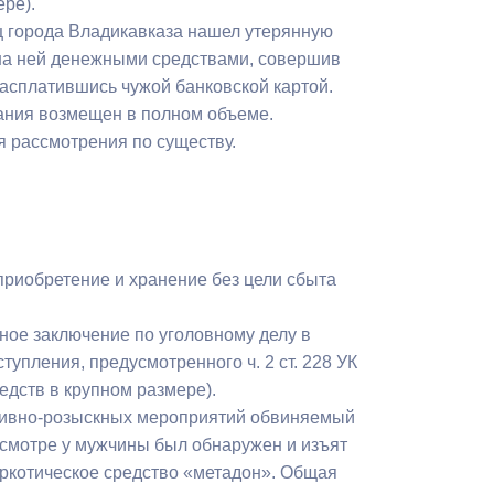
ере).
Бесплатная юридическая помощь
иц города Владикавказа нашел утерянную
на ней денежными средствами, совершив
 расплатившись чужой банковской картой.
ания возмещен в полном объеме.
я рассмотрения по существу.
приобретение и хранение без цели сбыта
ное заключение по уголовному делу в
упления, предусмотренного ч. 2 ст. 228 УК
едств в крупном размере).
ативно-розыскных мероприятий обвиняемый
смотре у мужчины был обнаружен и изъят
аркотическое средство «метадон». Общая