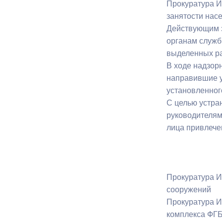
Прокуратура И
занятости нас
Действующим з
органам служб
выделенных ра
В ходе надзор
направившие у
установленног
С целью устра
руководителям
лица привлече
Прокуратура И
сооружений
Прокуратура И
комплекса ФГБ