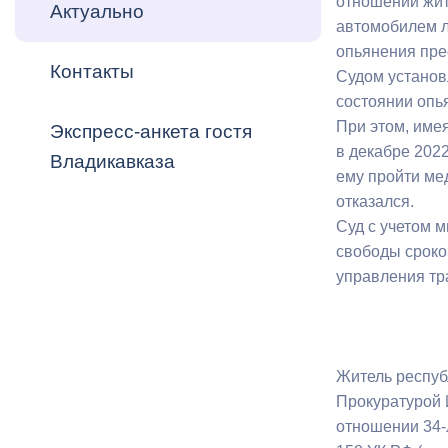
отношении жите
Владикавка
Актуально
Распоряжен
автомобилем л
опьянения прес
Контакты
ОРВ и эксп
Судом установ
состоянии опь
Оценка деят
При этом, име
Экспресс-анкета гостя
местного с
в декабре 202
Владикавказа
ему пройти ме
отказался.
Суд с учетом 
свободы сроко
Открытые д
управления тр
Житель респуб
Информация
Прокуратурой 
проверок
отношении 34-л