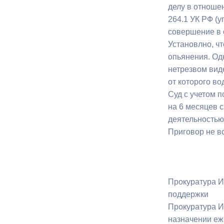
делу в отношен
264.1 УК РФ (
совершение в 
Установлно, ч
опьянения. Од
нетрезвом вид
от которого во
Суд с учетом 
на 6 месяцев 
деятельностью
Приговор не вс
Прокуратура И
поддержки
Прокуратура И
назначении еж