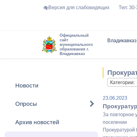
Версия для слабовидящих
Тел: 30
Официальный
сайт
Владикавказ
муниципального
образования г.
Владикавказ
Общие свед
Структура
Интернет-п
Председате
Структура
Новости
Реестры ма
Прокура
Устав город
Торги и Кон
расписание
Обратная с
Комиссии
Новостная 
Актуально
Категории:
Новости
Города-поб
Программа
Противодей
23.06.2023
Достоприме
Опросы
Прокуратур
Владикавка
Формы обра
График при
За повторное 
принимаемы
Архив новостей
поселении
Презентаци
рассмотрен
Прокуратурой 
городского 