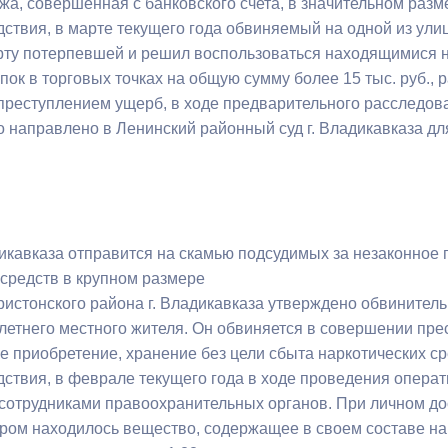
жа, совершенная с банковского счета, в значительном разм
дствия, в марте текущего года обвиняемый на одной из ул
рту потерпевшей и решил воспользоваться находящимися 
ный контроль
Выборы 2026
пок в торговых точках на общую сумму более 15 тыс. руб.,
реступлением ущерб, в ходе предварительного расследов
о направлено в Ленинский районный суд г. Владикавказа дл
дикавказа отправится на скамью подсудимых за незаконное 
 средств в крупном размере
истонского района г. Владикавказа утверждено обвинитель
етнего местного жителя. Он обвиняется в совершении прест
е приобретение, хранение без цели сбыта наркотических ср
дствия, в феврале текущего года в ходе проведения опер
сотрудниками правоохранительных органов. При личном до
тором находилось вещество, содержащее в своем составе н