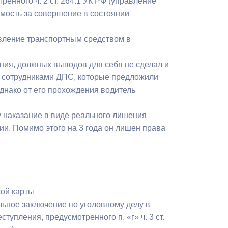
енного ч. 2 ст. 264.1 УК РФ (управление
Противодействие коррупции
мость за совершение в состоянии
Градостроительная деятельность
авление транспортным средством в
Формирование комфортной
ния, должных выводов для себя не сделал и
в
городской среды
ен сотрудниками ДПС, которые предложили
о
днако от его прохождения водитель
Бюджет для граждан
у наказание в виде реального лишения
Пространственные сведения
ии. Помимо этого на 3 года он лишен права
Гражданская оборона в
чрезвычайных ситуациях
Незаконное строительство
кой карты
и
Информация финансового
льное заключение по уголовному делу в
органа
тупления, предусмотренного п. «г» ч. 3 ст.