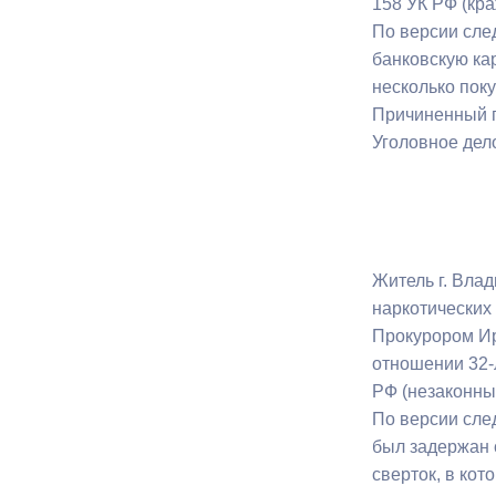
158 УК РФ (кра
По версии сле
банковскую ка
Муниципаль
несколько поку
Причиненный п
Уголовное дел
Житель г. Вла
наркотических
Прокурором Ир
отношении 32-л
РФ (незаконны
По версии сле
был задержан 
сверток, в ко