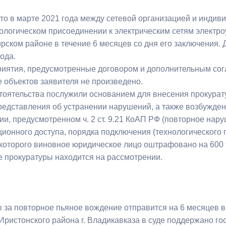
что в марте 2021 года между сетевой организацией и инд
нологическом присоединении к электрическим сетям электр
ирском районе в течение 6 месяцев со дня его заключения
года.
иятия, предусмотренные договором и дополнительным сог
 объектов заявителя не произведено.
тоятельства послужили основанием для внесения прокурат
редставления об устранении нарушений, а также возбужде
и, предусмотренном ч. 2 ст. 9.21 КоАП РФ (повторное нар
ионного доступа, порядка подключения (технологического 
которого виновное юридическое лицо оштрафовано на 600 т
 прокуратуры находится на рассмотрении.
 за повторное пьяное вождение отправится на 6 месяцев 
Иристонского района г. Владикавказа в суде поддержано г