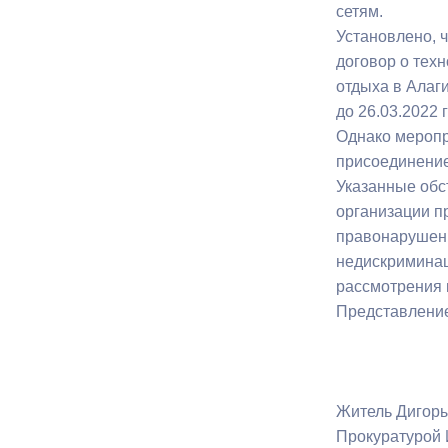
сетям.
Установлено, 
договор о тех
отдыха в Алаг
до 26.03.2022 
Однако меропр
присоединение
Указанные обс
организации п
правонарушени
недискриминац
рассмотрения 
Представление
Житель Дигоры
Прокуратурой 