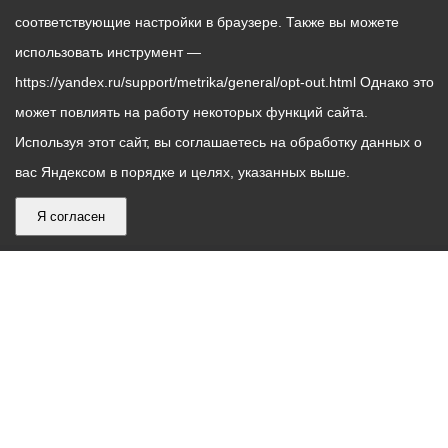
соответствующие настройки в браузере. Также вы можете
использовать инструмент —
https://yandex.ru/support/metrika/general/opt-out.html Однако это
может повлиять на работу некоторых функций сайта.
Используя этот сайт, вы соглашаетесь на обработку данных о
вас Яндексом в порядке и целях, указанных выше.
Я согласен
График
С понедельника по пятницу – с 9.00 до 18.00
работы
Телефон контакт-центра АМС г. Владикавказ
30-30-30