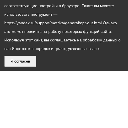
соответствующие настройки в браузере. Также вы можете
использовать инструмент —
https://yandex.ru/support/metrika/general/opt-out.html Однако
это может повлиять на работу некоторых функций сайта.
Используя этот сайт, вы соглашаетесь на обработку данных о
вас Яндексом в порядке и целях, указанных выше.
Я согласен
График
С понедельника по пятницу – с 9.00 до 18.00
работы
Телефон контакт-центра АМС г. Владикавказ
30-30-30