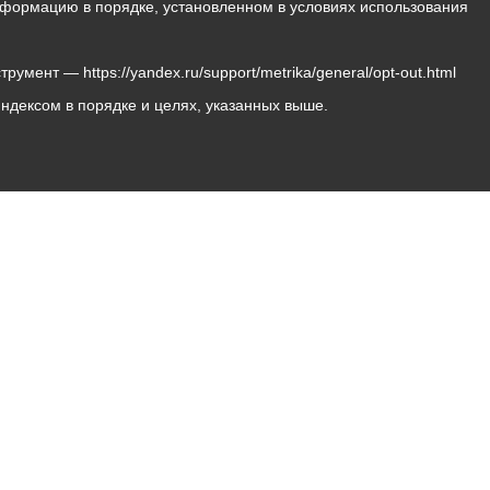
 информацию в порядке, установленном в условиях использования
мент — https://yandex.ru/support/metrika/general/opt-out.html
Яндексом в порядке и целях, указанных выше.
Владикавказ, пл. Штыба, №2
Тел:
+7 (8672) 55-00-34
Главный редактор: Биазарти Д. К.
Свидетельство о регистрации СМИ ЭЛ № ФС 77 –
75258 от 07.03.2019 выданное Федеральной Службой
по надзору в сфере связи, информационных
технологий и массовых коммуникаций