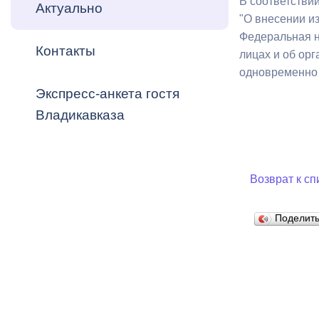
В соответстви
Владикавка
Актуально
Распоряжен
"О внесении и
Федеральная н
Контакты
ОРВ и эксп
лицах и об ор
одновременно 
Оценка деят
Экспресс-анкета гостя
местного с
Владикавказа
Возврат к сп
Открытые д
Поделит
Информация
проверок