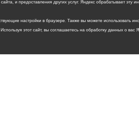
о сайта, и предоставления других услуг. Яндекс обрабатывает эту
твующие настройки в браузере. Также вы можете использовать инстру
Используя этот сайт, вы соглашаетесь на обработку данных о вас 
Владикавказ
АМС
Интернет приемная
Собрание представителей
Общественный Совет
Пресс-центр
Общественный транспорт