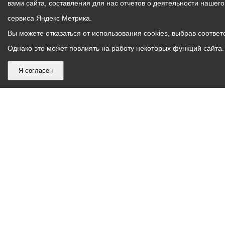
вами сайта, составления для нас отчетов о деятельности нашег
сервиса Яндекс Метрика.
Вы можете отказаться от использования cookies, выбрав соответс
Однако это может повлиять на работу некоторых функций сайта. 
Я согласен
График
С понедельника по пятницу – с 9.00 до 18.00
работы
Телефон контакт-центра АМС г. Владикавказ
30-30-30
администрации
звонки принимаются с 9:00 до 18:00
местного
Круглосуточный телефон Единой дежурной