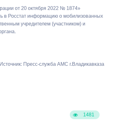
Противодействие коррупции
рации от 20 октября 2022 № 1874»
ть в Росстат информацию о мобилизованных
Градостроительная деятельность
твенным учредителем (участником) и
органа.
Формирование комфортной
в
городской среды
о
Бюджет для граждан
Источник: Пресс-служба АМС г.Владикавказа
Пространственные сведения
Гражданская оборона в
чрезвычайных ситуациях
Незаконное строительство
1481
и
Информация финансового
органа