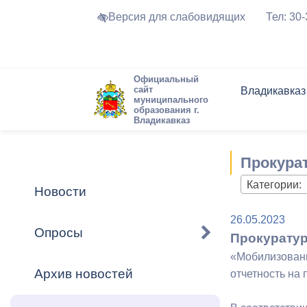
Версия для слабовидящих
Тел: 30
Официальный
сайт
Владикавказ
муниципального
образования г.
Владикавказ
Общие свед
Структура
Интернет-п
Председате
Структура
Новости
Реестры ма
Прокура
Устав город
Торги и Кон
расписание
Обратная с
Комиссии
Новостная 
Актуально
Категории:
Новости
Города-поб
Программа
Противодей
26.05.2023
Достоприме
Опросы
Прокуратур
Владикавка
Формы обра
График при
«Мобилизованн
принимаемы
Архив новостей
отчетность на
Презентаци
рассмотрен
городского 