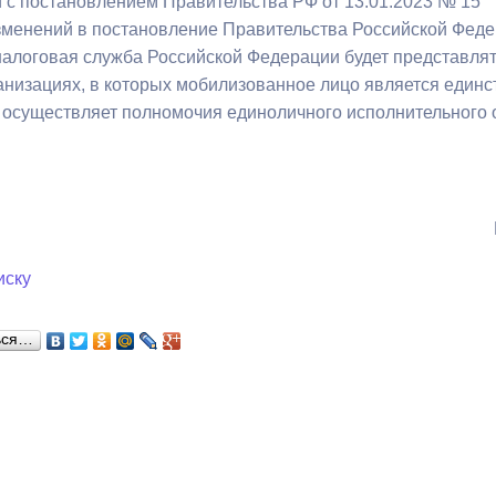
и с постановлением Правительства РФ от 13.01.2023 № 15
з
ия, постановления
Кадровая политика
зменений в постановление Правительства Российской Феде
алоговая служба Российской Федерации будет представля
ертиза НПА
Контактная информация
ганизациях, в которых мобилизованное лицо является единс
осуществляет полномочия единоличного исполнительного 
ельности органов
Списки граждан, состоящих на
амоуправления
учете в качестве нуждающихся 
улучшении жилищных условий п
г. Владикавказ
иску
анные
Общественное обсуждение
документов стратегического
ься…
планирования
 о результатах
Порядок обжалования решений 
действий органов местного
самоуправления