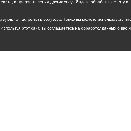
о сайта, и предоставления других услуг. Яндекс обрабатывает эту
твующие настройки в браузере. Также вы можете использовать инстру
Используя этот сайт, вы соглашаетесь на обработку данных о вас 
Владикавказ
АМС
Интернет приемная
Собрание представителей
Общественный Совет
Пресс-центр
Общественный транспорт