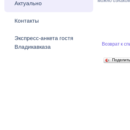
можно ознакоми
Владикавка
Актуально
Распоряжен
Контакты
ОРВ и эксп
Оценка деят
Экспресс-анкета гостя
местного с
Возврат к сп
Владикавказа
Поделит
Открытые д
Информация
проверок