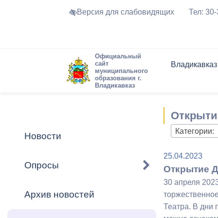
Версия для слабовидящих
Тел: 30
Официальный
сайт
Владикавказ
муниципального
образования г.
Владикавказ
Общие свед
Структура
Интернет-п
Председате
Структура
Новости
Реестры ма
Открыти
Устав город
Торги и Кон
расписание
Обратная с
Комиссии
Новостная 
Актуально
Категории:
Новости
Города-поб
Программа
Противодей
25.04.2023
Достоприме
Опросы
Открытие Д
Владикавка
Формы обра
График при
30 апреля 202
принимаемы
Архив новостей
торжественное
Презентаци
рассмотрен
Театра. В дни 
городского 