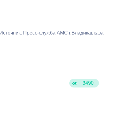
Противодействие коррупции
Градостроительная деятельность
Источник: Пресс-служба АМС г.Владикавказа
Формирование комфортной
в
городской среды
о
Бюджет для граждан
Пространственные сведения
3490
Гражданская оборона в
чрезвычайных ситуациях
Незаконное строительство
и
Информация финансового
органа