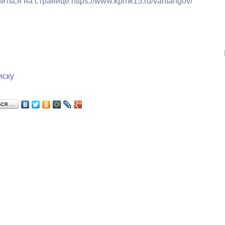
ться на странице https://www.kpmk15.ru/vahtangov/
з
ия, постановления
Кадровая политика
ертиза НПА
Контактная информация
ельности органов
Списки граждан, состоящих на
амоуправления
учете в качестве нуждающихся 
иску
улучшении жилищных условий п
г. Владикавказ
ься…
анные
Общественное обсуждение
документов стратегического
планирования
 о результатах
Порядок обжалования решений 
действий органов местного
самоуправления