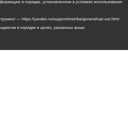
 информацию в порядке, установленном в условиях использования
мент — https://yandex.ru/support/metrika/general/opt-out.html
Яндексом в порядке и целях, указанных выше.
Владикавказ, пл. Штыба, №2
Тел:
+7 (8672) 55-00-34
Главный редактор: Биазарти Д. К.
Свидетельство о регистрации СМИ ЭЛ № ФС 77 –
75258 от 07.03.2019 выданное Федеральной Службой
по надзору в сфере связи, информационных
технологий и массовых коммуникаций