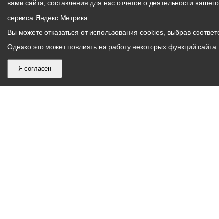
вами сайта, составления для нас отчетов о деятельности нашег
сервиса Яндекс Метрика.
Вы можете отказаться от использования cookies, выбрав соответс
Однако это может повлиять на работу некоторых функций сайта. 
Я согласен
График
С понедельника по пятницу – с 9.00 до 18.00
работы
Телефон контакт-центра АМС г. Владикавказ
30-30-30
администрации
звонки принимаются с 9:00 до 18:00
местного
Круглосуточный телефон Единой дежурной