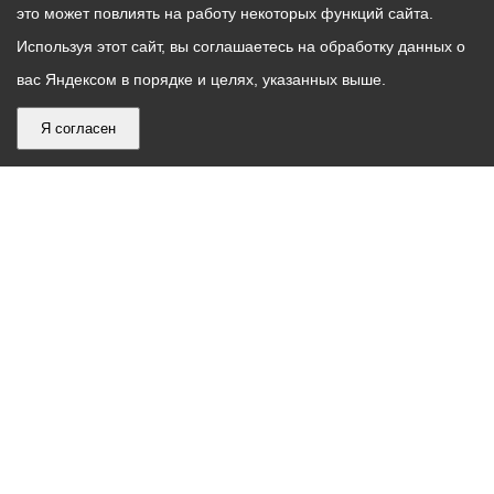
это может повлиять на работу некоторых функций сайта.
Используя этот сайт, вы соглашаетесь на обработку данных о
вас Яндексом в порядке и целях, указанных выше.
Я согласен
График
С понедельника по пятницу – с 9.00 до 18.00
работы
Телефон контакт-центра АМС г. Владикавказ
30-30-30
администрации
звонки принимаются с 9:00 до 18:00
местного
Круглосуточный телефон Единой дежурной
самоуправления
диспетчерской службы
53-19-19