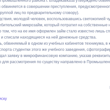
 Промышленного района г. Владикавказа утверждено обвин
з
ия, постановления
Кадровая политика
 обвиняется в совершении преступления, предусмотренного 
руппой лиц по предварительному сговору).
ертиза НПА
Контактная информация
дствия, молодой человек, воспользовавшись светокопией ч
бительский микрозайм, который потратил на собственные 
ельности органов
Списки граждан, состоящих на
том, что на ее имя оформлен займ стало известно лишь спу
амоуправления
учете в качестве нуждающихся 
 и списали находящиеся на ней денежные средства.
улучшении жилищных условий п
ь, обвиняемый в одном из учебных кабинетов техникума, в 
г. Владикавказ
спорта студентки этого же учебного заведения, сфотографи
одал заявку в микрофинансовую компанию, указав реквизит
о для рассмотрения по существу направлено в Промышленн
анные
Общественное обсуждение
документов стратегического
планирования
 о результатах
Порядок обжалования решений 
иску
действий органов местного
самоуправления