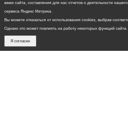
вами сайта, составления для нас отчетов о деятельности нашег
сервиса Яндекс Метрика.
Вы можете отказаться от использования cookies, выбрав соответс
Однако это может повлиять на работу некоторых функций сайта. 
Я согласен
График
С понедельника по пятницу – с 9.00 до 18.00
работы
Телефон контакт-центра АМС г. Владикавказ
30-30-30
администрации
звонки принимаются с 9:00 до 18:00
местного
Круглосуточный телефон Единой дежурной