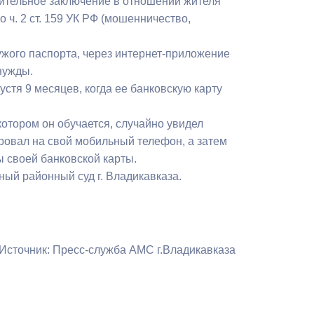
ительное заключение в отношении жителя
Противодействие коррупции
ч. 2 ст. 159 УК РФ (мошенничество,
Градостроительная деятельность
ужого паспорта, через интернет-приложение
нужды.
Формирование комфортной
стя 9 месяцев, когда ее банковскую карту
в
городской среды
о
котором он обучается, случайно увидел
Бюджет для граждан
ровал на свой мобильный телефон, а затем
ы своей банковской карты.
Пространственные сведения
ый районный суд г. Владикавказа.
Гражданская оборона в
чрезвычайных ситуациях
Незаконное строительство
Источник: Пресс-служба АМС г.Владикавказа
и
Информация финансового
органа