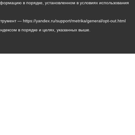
 информацию в порядке, установленном в условиях использования
мент — https://yandex.ru/support/metrika/general/opt-out.html
Яндексом в порядке и целях, указанных выше.
Владикавказ, пл. Штыба, №2
Тел:
+7 (8672) 55-00-34
Главный редактор: Биазарти Д. К.
Свидетельство о регистрации СМИ ЭЛ № ФС 77 –
75258 от 07.03.2019 выданное Федеральной Службой
по надзору в сфере связи, информационных
технологий и массовых коммуникаций