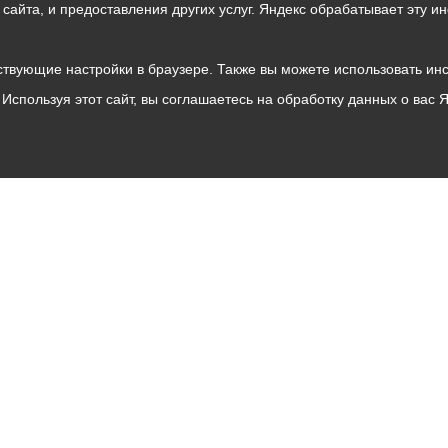
о сайта, и предоставления других услуг. Яндекс обрабатывает эту
твующие настройки в браузере. Также вы можете использовать инстру
Используя этот сайт, вы соглашаетесь на обработку данных о вас 
Владикавказ
АМС
Интернет приемная
Собрание представителей
Общественный Совет
Пресс-центр
Общественный транспорт