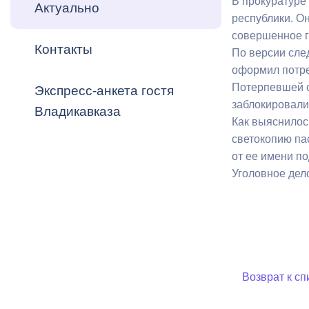
В прокуратуре
Владикавка
Актуально
Распоряжен
республики. Он
совершенное г
Контакты
ОРВ и эксп
По версии сле
оформил потре
Оценка деят
Потерпевшей о 
Экспресс-анкета гостя
местного с
заблокировали
Владикавказа
Как выяснилос
светокопию па
от ее имени п
Уголовное дел
Открытые д
Информация
Возврат к сп
проверок