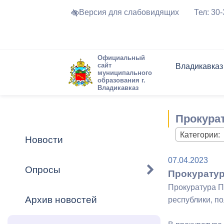
Версия для слабовидящих
Тел: 30
Официальный
сайт
Владикавказ
муниципального
образования г.
Владикавказ
Общие свед
Структура
Интернет-п
Председате
Структура
Новости
Реестры ма
Прокура
Устав город
Торги и Кон
расписание
Обратная с
Комиссии
Новостная 
Актуально
Категории:
Новости
Города-поб
Программа
Противодей
07.04.2023
Достоприме
Опросы
Прокуратур
Владикавка
Формы обра
График при
Прокуратура П
принимаемы
Архив новостей
республики, п
Презентаци
рассмотрен
городского 