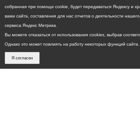
собранная при помощи cookie, будет передаваться Яндексу и х
вами сайта, составления для нас отчетов о деятельности нашег
сервиса Яндекс Метрика.
Вы можете отказаться от использования cookies, выбрав соответс
Однако это может повлиять на работу некоторых функций сайта. 
Я согласен
График
С понедельника по пятницу – с 9.00 до 18.00
работы
Телефон контакт-центра АМС г. Владикавказ
30-30-30
администрации
звонки принимаются с 9:00 до 18:00