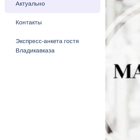
Владикавка
Актуально
Распоряжен
Контакты
ОРВ и эксп
Оценка деят
Экспресс-анкета гостя
местного с
Владикавказа
Открытые д
Информация
проверок