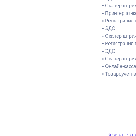
• Сканер штри
• Принтер эти
• Регистрация
• ЭДО
• Сканер штри
• Регистрация
• ЭДО
• Сканер штри
• Онлайн-касса
• Товароучетн
Возврат к сп