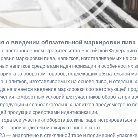
ный контроль
Выборы 2026
 о введении обязательной маркировки пива
и с постановлением Правительства Российской Федерации о
равил маркировки пива, напитков, изготавливаемых на осн
ных напитков средствами идентификации и особенностях 
оринга за оборотом товаров, подлежащих обязательной ма
а, напитков, изготавливаемых на основе пива, и отдельных
ода начинается введение маркировки соответствующей про
ечения комфортных условий для участников оборота при в
продукции и слабоалкогольных напитков предусмотрено п
ей продукции средствами идентификации.
3 года все участники оборота должны зарегистрироваться в
23 — производители маркируют пиво в кегах.
23 — аналогично в стеклянной таре и полимерной упаковке 