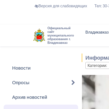
Версия для слабовидящих
Тел: 30
Официальный
сайт
Владикавказ
муниципального
образования г.
Владикавказ
Общие свед
Структура
Интернет-п
Председате
Структура
Новости
Реестры ма
Информа
Устав город
Торги и Кон
расписание
Обратная с
Комиссии
Новостная 
Актуально
Категории:
Новости
Города-поб
Программа
Противодей
Достоприме
Опросы
Владикавка
Формы обра
График при
принимаемы
Архив новостей
Презентаци
рассмотрен
городского 