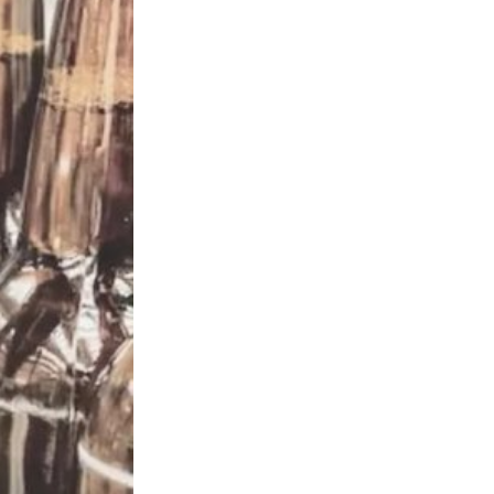
Противодействие коррупции
Градостроительная деятельность
Формирование комфортной
в
городской среды
о
Бюджет для граждан
Пространственные сведения
Гражданская оборона в
чрезвычайных ситуациях
Незаконное строительство
и
Информация финансового
органа