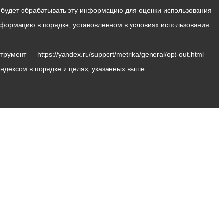
с будет обрабатывать эту информацию для оценки использования
 информацию в порядке, установленном в условиях использования
мент — https://yandex.ru/support/metrika/general/opt-out.html
Яндексом в порядке и целях, указанных выше.
Владикавказ, пл. Штыба, №2
Тел:
+7 (8672) 55-00-34
Главный редактор: Биазарти Д. К.
Свидетельство о регистрации СМИ ЭЛ № ФС 77 –
75258 от 07.03.2019 выданное Федеральной Службой
по надзору в сфере связи, информационных