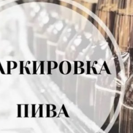
з
ия, постановления
Кадровая политика
ертиза НПА
Контактная информация
ельности органов
Списки граждан, состоящих на
амоуправления
учете в качестве нуждающихся 
улучшении жилищных условий п
г. Владикавказ
анные
Общественное обсуждение
документов стратегического
планирования
 о результатах
Порядок обжалования решений 
действий органов местного
самоуправления