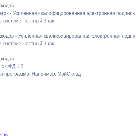
хкодов
кеток • Усиленная квалифицированная электронная подпись
 в системе Честный Знак
хкодов • Усиленная квалифицированная электронная подпи
 в системе Честный Знак
хкодов
 с ФФД 1.2.
ая программа. Например, МойСклад
иску