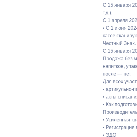
С 15 января 2
т.д.).
С 1 апреля 20
• С 1 июня 202
кассе сканиру
Честный Знак.
С 15 января 2
Продажа без ма
напитков, упа
после — нет.
Для всех учас
• артикульно-п
• акты списан
• Как подгото
Производитель
• Усиленная к
• Регистрация
• ЭДО