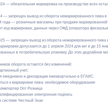
024 — обязательная маркировка на производстве всех оста
24 — запрещен вывод из оборота немаркированного пива в 
4 года — розничные магазины при продаже маркированной пр
ют код маркировки, данные через ОФД (оператора фискальн
025 — запрещен вывод из оборота немаркированного пива в
ркировки допускается до 1 апреля 2024 для кег и до 15 ян
кованных в потребительскую упаковку. До этих дедлайнов 
тников оборота остаются без изменений:
артионный учет;
ия ежедневно и декларации ежеквартально в ЕГАИС.
виться к маркировке пива: необходимое оборудование
/импортер Опт Розница
валифицированная электронная подпись
 в системе Честный Знак