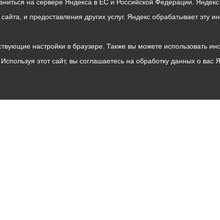
раниться на сервере Яндекса в ЕС и Российской Федерации. Яндек
о сайта, и предоставления других услуг. Яндекс обрабатывает эту
твующие настройки в браузере. Также вы можете использовать инстру
Используя этот сайт, вы соглашаетесь на обработку данных о вас 
Владикавказ
АМС
Интернет приемная
Собрание представителей
Общественный Совет
Пресс-центр
Общественный транспорт