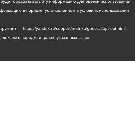
с будет обрабатывать эту информацию для оценки использования
 информацию в порядке, установленном в условиях использования
мент — https://yandex.ru/support/metrika/general/opt-out.html
Яндексом в порядке и целях, указанных выше.
Владикавказ, пл. Штыба, №2
Тел:
+7 (8672) 55-00-34
Главный редактор: Биазарти Д. К.
Свидетельство о регистрации СМИ ЭЛ № ФС 77 –
75258 от 07.03.2019 выданное Федеральной Службой
по надзору в сфере связи, информационных
технологий и массовых коммуникаций