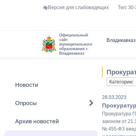
Версия для слабовидящих
Тел: 30
Официальный
сайт
Владикавказ
муниципального
образования г.
Владикавказ
Общие свед
Структура
Интернет-п
Председате
Структура
Новости
Реестры ма
Прокура
Устав город
Торги и Кон
расписание
Обратная с
Комиссии
Новостная 
Актуально
Категории:
Новости
Города-поб
Программа
Противодей
28.03.2023
Достоприме
Опросы
Прокуратур
Владикавка
Формы обра
График при
Прокуратура П
принимаемы
Архив новостей
законом от 21.
Презентаци
рассмотрен
№ 455-ФЗ введ
городского 