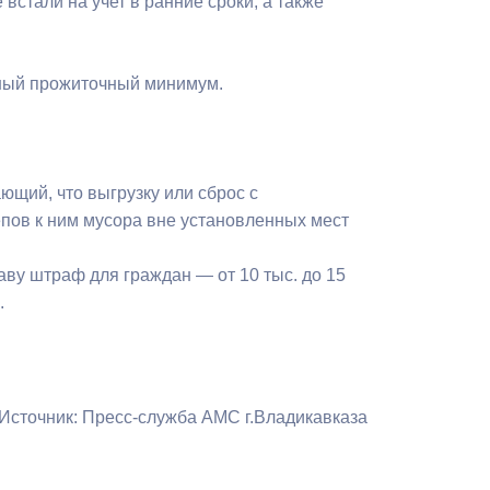
встали на учет в ранние сроки, а также
Противодействие коррупции
Градостроительная деятельность
ьный прожиточный минимум.
Формирование комфортной
в
городской среды
о
ющий, что выгрузку или сброс с
Бюджет для граждан
цепов к ним мусора вне установленных мест
Пространственные сведения
аву штраф для граждан — от 10 тыс. до 15
Гражданская оборона в
.
чрезвычайных ситуациях
Незаконное строительство
Источник: Пресс-служба АМС г.Владикавказа
и
Информация финансового
органа