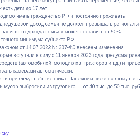
ребенка. На него могут рассчитывать беременные, которые 
з
ия, постановления
Кадровая политика
 есть дети до 17 лет.
ходимо иметь гражданство РФ и постоянно проживать
ертиза НПА
Контактная информация
реднедушевой доход семьи не должен превышать регионал
 зависит от дохода семьи и может составить от 50%
ельности органов
Списки граждан, состоящих на
точного минимума субъекта РФ.
амоуправления
учете в качестве нуждающихся 
аконом от 14.07.2022 № 287-ФЗ внесены изменения
улучшении жилищных условий п
орые вступили в силу с 11 января 2023 года предусматрива
г. Владикавказ
редств (автомобилей, мотоциклов, тракторов и т.д.) и при
овать камерами автоматически.
ости привлекут собственника. Напомним, по основному сост
анные
Общественное обсуждение
сли мусор выбросили из грузовика — от 40 тыс. до 50 тыс. руб
документов стратегического
планирования
 о результатах
Порядок обжалования решений 
действий органов местного
иску
самоуправления