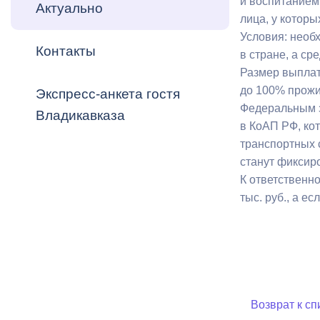
и воспитанием 
Владикавка
Актуально
Распоряжен
лица, у которых
Условия: необ
Контакты
ОРВ и эксп
в стране, а с
Размер выплат
Оценка деят
до 100% прожи
Экспресс-анкета гостя
местного с
Федеральным з
Владикавказа
в КоАП РФ, кот
транспортных с
станут фиксир
К ответственн
Открытые д
тыс. руб., а е
Информация
проверок
Возврат к сп