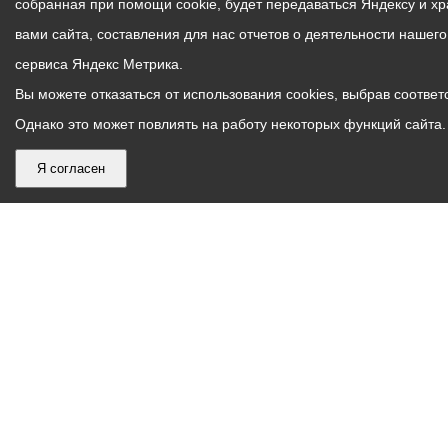
собранная при помощи cookie, будет передаваться Яндексу и х
вами сайта, составления для нас отчетов о деятельности нашег
сервиса Яндекс Метрика.
Вы можете отказаться от использования cookies, выбрав соответс
Однако это может повлиять на работу некоторых функций сайта. 
Я согласен
График
С понедельника по пятницу – с 9.00 до 18.00
работы
Телефон контакт-центра АМС г. Владикавказ
30-30-30
администрации
звонки принимаются с 9:00 до 18:00