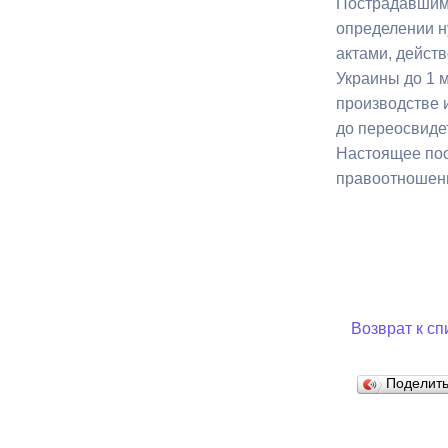
Пострадавшим,
определении н
актами, дейст
Муниципаль
Украины до 1 
производстве 
до переосвиде
Настоящее пос
правоотношения
Возврат к сп
Поделит