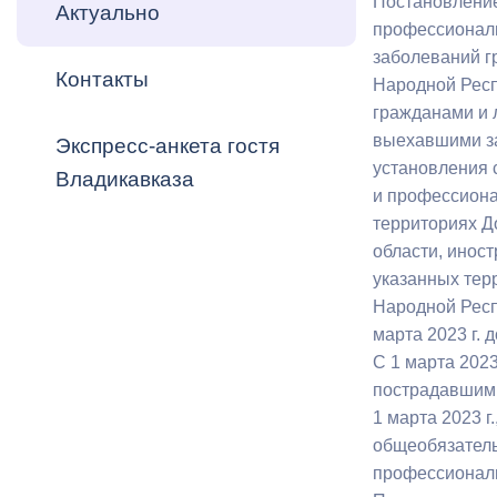
Постановление
Владикавка
Актуально
Распоряжен
профессиональ
заболеваний г
Контакты
ОРВ и эксп
Народной Респ
гражданами и 
Оценка деят
выехавшими за
Экспресс-анкета гостя
местного с
установления 
Владикавказа
и профессион
территориях Д
области, инос
указанных тер
Открытые д
Народной Респ
марта 2023 г. д
С 1 марта 202
пострадавшими
1 марта 2023 г
Информация
общеобязатель
проверок
профессиональ