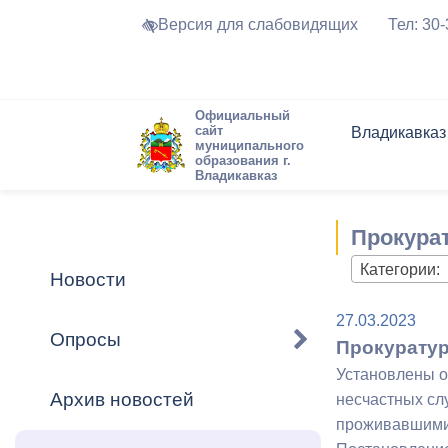
Версия для слабовидящих
Тел: 30
Официальный
сайт
Владикавказ
муниципального
образования г.
Владикавказ
Общие свед
Структура
Интернет-п
Председате
Структура
Новости
Реестры ма
Прокурат
Устав город
Торги и Кон
расписание
Обратная с
Комиссии
Новостная 
Актуально
Категории:
Новости
Города-поб
Программа
Противодей
27.03.2023
Достоприме
Опросы
Прокуратур
Владикавка
Формы обра
График при
Установлены о
принимаемы
Архив новостей
несчастных сл
Презентаци
рассмотрен
проживавшими 
городского 