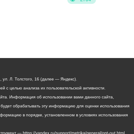
ул. Л. Толстого, 16 (далее — Яндекс).
й с целью анализа их пользовательской активности.
йта. Информация об использовании вами данного сайта,
с будет обрабатывать эту информацию для оценки использования
 информацию в порядке, установленном в условиях использования
мент — https://yandex.ru/support/metrika/general/opt-out.html