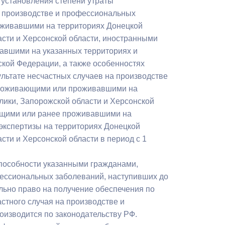
 установления степени утраты
Противодействие коррупции
а производстве и профессиональных
живавшими на территориях Донецкой
Градостроительная деятельность
асти и Херсонской области, иностранными
авшими на указанных территориях и
Формирование комфортной
кой Федерации, а также особенностях
в
городской среды
льтате несчастных случаев на производстве
о
проживающими или проживавшими на
Бюджет для граждан
лики, Запорожской области и Херсонской
ющими или ранее проживавшими на
Пространственные сведения
экспертизы на территориях Донецкой
Гражданская оборона в
ти и Херсонской области в период с 1
чрезвычайных ситуациях
способности указанными гражданами,
Незаконное строительство
фессиональных заболеваний, наступивших до
ельно право на получение обеспечения по
и
Информация финансового
стного случая на производстве и
органа
оизводится по законодательству РФ.