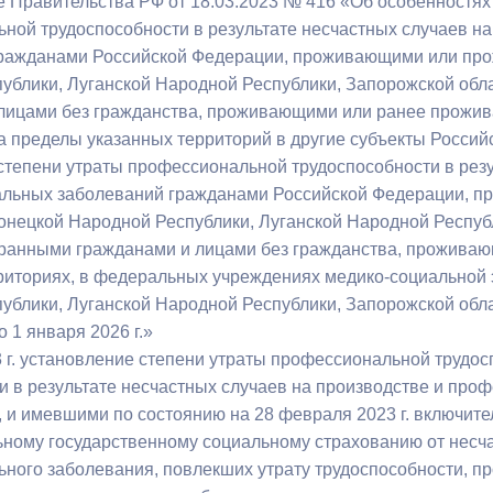
 Правительства РФ от 18.03.2023 № 416 «Об особенностях
з
ия, постановления
Кадровая политика
ной трудоспособности в результате несчастных случаев н
ражданами Российской Федерации, проживающими или про
ертиза НПА
Контактная информация
ублики, Луганской Народной Республики, Запорожской обл
лицами без гражданства, проживающими или ранее прожив
ельности органов
Списки граждан, состоящих на
 пределы указанных территорий в другие субъекты Российс
амоуправления
учете в качестве нуждающихся 
степени утраты профессиональной трудоспособности в резу
улучшении жилищных условий п
альных заболеваний гражданами Российской Федерации, 
г. Владикавказ
онецкой Народной Республики, Луганской Народной Респуб
транными гражданами и лицами без гражданства, прожива
риториях, в федеральных учреждениях медико-социальной 
анные
Общественное обсуждение
ублики, Луганской Народной Республики, Запорожской облас
документов стратегического
о 1 января 2026 г.»
планирования
3 г. установление степени утраты профессиональной трудо
 в результате несчастных случаев на производстве и про
., и имевшими по состоянию на 28 февраля 2023 г. включит
 о результатах
Порядок обжалования решений 
ному государственному социальному страхованию от несча
действий органов местного
ного заболевания, повлекших утрату трудоспособности, пр
самоуправления