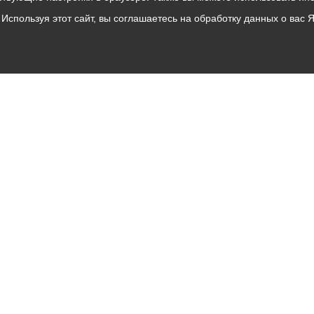
Используя этот сайт, вы соглашаетесь на обработку данных о вас 
Владикавказ
АМС
Интернет приемная
Собрание представителей
Общественный Совет
Пресс-центр
Общественный транспорт