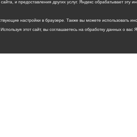
о сайта, и предоставления других услуг. Яндекс обрабатывает эту
твующие настройки в браузере. Также вы можете использовать инстру
Используя этот сайт, вы соглашаетесь на обработку данных о вас 
Владикавказ
АМС
Интернет приемная
Собрание представителей
Общественный Совет
Пресс-центр
Общественный транспорт