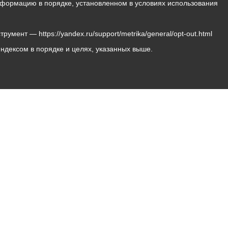
 информацию в порядке, установленном в условиях использования
мент — https://yandex.ru/support/metrika/general/opt-out.html
Яндексом в порядке и целях, указанных выше.
Владикавказ, пл. Штыба, №2
Тел:
+7 (8672) 55-00-34
Главный редактор: Биазарти Д. К.
Свидетельство о регистрации СМИ ЭЛ № ФС 77 –
75258 от 07.03.2019 выданное Федеральной Службой
по надзору в сфере связи, информационных
технологий и массовых коммуникаций