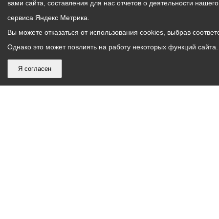
вами сайта, составления для нас отчетов о деятельности нашег
сервиса Яндекс Метрика.
Вы можете отказаться от использования cookies, выбрав соответс
Однако это может повлиять на работу некоторых функций сайта. 
Я согласен
График
С понедельника по пятницу – с 9.00 до 18.00
работы
Телефон контакт-центра АМС г. Владикавказ
30-30-30
администрации
звонки принимаются с 9:00 до 18:00
местного
Круглосуточный телефон Единой дежурной