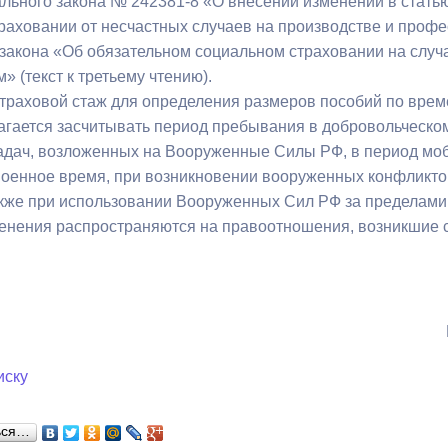
льного закона № 242381-8 «О внесении изменений в стать
з
ия, постановления
Кадровая политика
раховании от несчастных случаев на производстве и профе
закона «Об обязательном социальном страховании на случа
ертиза НПА
Контактная информация
» (текст к третьему чтению).
 страховой стаж для определения размеров пособий по вре
ельности органов
Списки граждан, состоящих на
агается засчитывать период пребывания в добровольческ
амоуправления
учете в качестве нуждающихся 
дач, возложенных на Вооруженные Силы РФ, в период моб
улучшении жилищных условий п
военное время, при возникновении вооруженных конфликто
г. Владикавказ
акже при использовании Вооруженных Сил РФ за пределами
енения распространяются на правоотношения, возникшие с
анные
Общественное обсуждение
документов стратегического
планирования
иску
 о результатах
Порядок обжалования решений 
действий органов местного
ься…
самоуправления