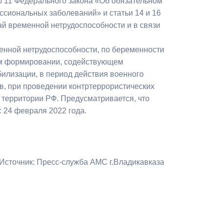
ю 11 Федерального закона «Об обязательном
Противодействие коррупции
ссиональных заболеваний» и статьи 14 и 16
й временной нетрудоспособности и в связи
Градостроительная деятельность
менной нетрудоспособности, по беременности
Формирование комфортной
ом формировании, содействующем
в
городской среды
илизации, в период действия военного
о
в, при проведении контртеррористических
Бюджет для граждан
 территории РФ. Предусматривается, что
 24 февраля 2022 года.
Пространственные сведения
Гражданская оборона в
чрезвычайных ситуациях
Источник: Пресс-служба АМС г.Владикавказа
Незаконное строительство
и
Информация финансового
органа