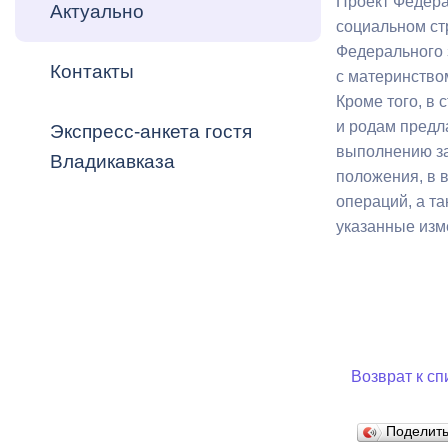
Проект Федера
Владикавка
Актуально
Распоряжен
социальном ст
Федерального 
Контакты
ОРВ и эксп
с материнством
Кроме того, в
Оценка деят
и родам предл
Экспресс-анкета гостя
местного с
выполнению за
Владикавказа
положения, в 
операций, а т
указанные изм
Открытые д
Возврат к сп
Информация
проверок
Поделит