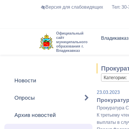
Версия для слабовидящих
Тел: 30
Официальный
сайт
Владикавказ
муниципального
образования г.
Владикавказ
Общие свед
Структура
Интернет-п
Председате
Структура
Новости
Реестры ма
Прокурат
Устав город
Торги и Кон
расписание
Обратная с
Комиссии
Новостная 
Актуально
Категории:
Новости
Города-поб
Программа
Противодей
23.03.2023
Достоприме
Опросы
Прокуратур
Владикавка
Формы обра
График при
Прокуратура С
принимаемы
Архив новостей
К третьему чт
Презентаци
рассмотрен
выплаты в слу
городского 