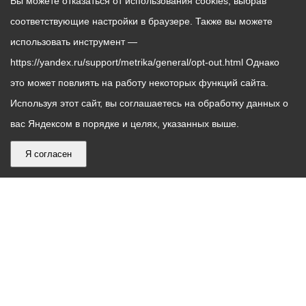
Вы можете отказаться от использования cookies, выбрав
соответствующие настройки в браузере. Также вы можете
использовать инструмент —
https://yandex.ru/support/metrika/general/opt-out.html Однако
это может повлиять на работу некоторых функций сайта.
Используя этот сайт, вы соглашаетесь на обработку данных о
вас Яндексом в порядке и целях, указанных выше.
Я согласен
График
С понедельника по пятницу – с 9.00 до 18.00