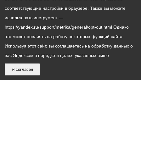
соответствующие настройки в браузере. Также вы можете
использовать инструмент —
https://yandex.ru/support/metrika/general/opt-out.html Однако
это может повлиять на работу некоторых функций сайта.
Используя этот сайт, вы соглашаетесь на обработку данных о
вас Яндексом в порядке и целях, указанных выше.
Я согласен
График
С понедельника по пятницу – с 9.00 до 18.00