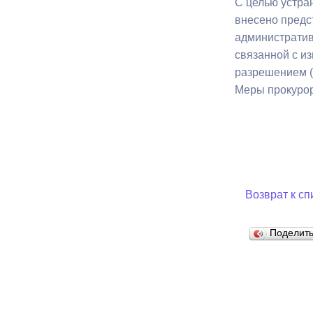
С целью устра
внесено предс
административ
Муниципаль
связанной с и
разрешением (л
Меры прокурор
Возврат к сп
Поделит