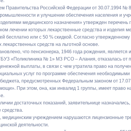
е.
з
ия, постановления
Кадровая политика
м Правительства Российской Федерации от 30.07.1994 № 8
ромышленности и улучшении обеспечения населения и уч
ертиза НПА
Контактная информация
изделиями медицинского назначения» утвержден перечень г
ном лечении которых лекарственные средства и изделия ме
ельности органов
Списки граждан, состоящих на
ей бесплатно или с 50 % скидкой. Согласно утвержденному
амоуправления
учете в качестве нуждающихся 
х лекарственных средств на льготной основе.
улучшении жилищных условий п
новлено, что пенсионерка, 1946 года рождения, является и
г. Владикавказ
БУЗ «Поликлиника № 1» МЗ РСО – Алания, отказалась от п
енежной выплаты, в связи с чем утратила право на получе
оциальных услуг по программе обеспечения необходимыми 
анные
Общественное обсуждение
бюджета, предусмотренных Федеральным законом от 17.07
документов стратегического
мощи». При этом, она, как инвалид 1 группы, имеет право 
планирования
е.
аличии достаточных показаний, заявительнице назначались,
 средства.
 о результатах
Порядок обжалования решений 
, медицинским учреждением нарушаются лицензионные тре
действий органов местного
цинской деятельности.
самоуправления