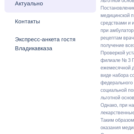
льготной основ
Владикавка
Актуально
Распоряжен
Постановление
медицинской п
Контакты
ОРВ и эксп
средствами и 
при амбулатор
Оценка деят
рецептам врач
Экспресс-анкета гостя
местного с
получение все
Владикавказа
Проверкой уста
филиале № 3 Г
ежемесячной д
виде набора с
Открытые д
федерального 
социальной по
льготной основ
Однако, при н
лекарственные
Информация
Таким образом
проверок
оказания меди