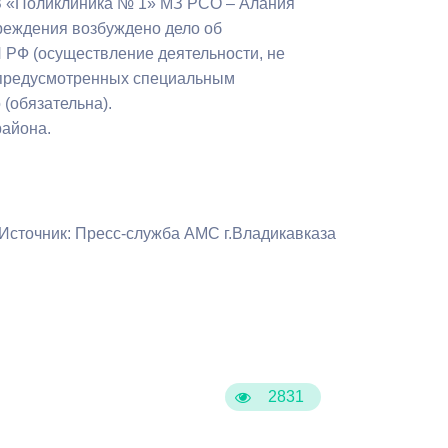
З «Поликлиника № 1» МЗ РСО – Алания
Бесплатная юридическая помощь
реждения возбуждено дело об
П РФ (осуществление деятельности, не
, предусмотренных специальным
(обязательна).
района.
Источник: Пресс-служба АМС г.Владикавказа
2831