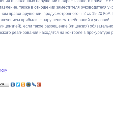
нения выявленных нарушений в адрес главного врача ГБУ
тавление, также в отношении заместителя руководителя уч
ном правонарушении, предусмотренного ч. 2 ст. 19.20 КоА
ный контроль
Выборы 2026
звлечением прибыли, с нарушением требований и условий
ицензией), если такое разрешение (лицензия) обязательно 
ского реагирования находятся на контроле в прокуратуре 
иску
ься…