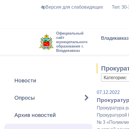
Версия для слабовидящих
Тел: 30
Официальный
сайт
Владикавказ
муниципального
образования г.
Владикавказ
Общие свед
Структура
Интернет-п
Председате
Структура
Новости
Реестры ма
Прокура
Устав город
Торги и Кон
расписание
Обратная с
Комиссии
Новостная 
Актуально
Категории:
Новости
Города-поб
Программа
Противодей
07.12.2022
Достоприме
Опросы
Прокуратур
Владикавка
Формы обра
График при
Прокуратура р
принимаемы
Архив новостей
Прокуратурой 
Презентаци
рассмотрен
№ 3 «Поликлин
городского 