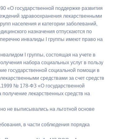
Противодействие коррупции
90 «О государственной поддержке развития
реждений здравоохранения лекарственными
Градостроительная деятельность
рупп населения и категории заболеваний,
дицинского назначения отпускаются по
Формирование комфортной
 перечню инвалиды I группы имеют право на
в
городской среды
о
нвалидом I группы, состоящая на учете в
Бюджет для граждан
олучения набора социальных услуг в пользу
ние государственной социальной помощи в
Пространственные сведения
лекарственными средствами за счет средств
Гражданская оборона в
.1999 № 178-ФЗ «О государственной
чрезвычайных ситуациях
на получение лекарственных средств на
Незаконное строительство
 но не выписывались на льготной основе
и
Информация финансового
бования, в части соблюдения порядка
органа