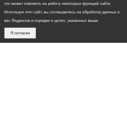
это может повлиять на работу некоторых функций сайта.
Используя этот сайт, вы соглашаетесь на обработку данных о
вас Яндексом в порядке и целях, указанных выше.
Я согласен
График
С понедельника по пятницу – с 9.00 до 18.00
работы
Телефон контакт-центра АМС г. Владикавказ
30-30-30
администрации
звонки принимаются с 9:00 до 18:00
местного
Круглосуточный телефон Единой дежурной
самоуправления
диспетчерской службы
53-19-19