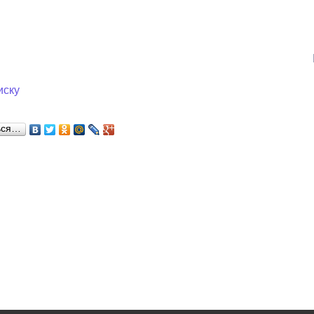
ный контроль
Выборы 2026
иску
ься…