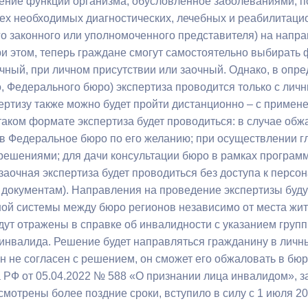
ение функций организма, обусловленное заболеваниями, п
з
ия, постановления
Кадровая политика
ех необходимых диагностических, лечебных и реабилитаци
го законного или уполномоченного представителя) на напр
ертиза НПА
Контактная информация
ри этом, теперь граждане смогут самостоятельно выбират
очный, при личном присутствии или заочный. Однако, в оп
ельности органов
Списки граждан, состоящих на
о, Федерального бюро) экспертиза проводится только с лич
амоуправления
учете в качестве нуждающихся 
пертизу также можно будет пройти дистанционно – с прим
улучшении жилищных условий п
 таком формате экспертиза будет проводиться: в случае о
г. Владикавказ
 в Федеральное бюро по его желанию; при осуществлении 
решениями; для дачи консультации бюро в рамках програм
 заочная экспертиза будет проводиться без доступа к перс
анные
Общественное обсуждение
документам). Направления на проведение экспертизы буд
документов стратегического
й системы между бюро регионов независимо от места жи
планирования
дут отражены в справке об инвалидности с указанием груп
инвалида. Решение будет направляться гражданину в личный
н не согласен с решением, он сможет его обжаловать в бюр
 о результатах
Порядок обжалования решений 
 РФ от 05.04.2022 № 588 «О признании лица инвалидом», з
действий органов местного
мотрены более поздние сроки, вступило в силу с 1 июля 20
самоуправления