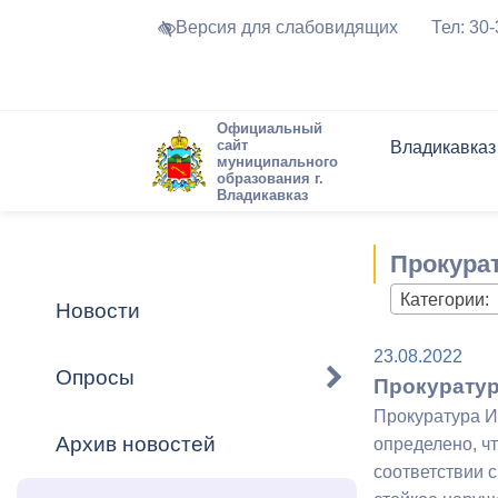
Версия для слабовидящих
Тел: 30
Официальный
сайт
Владикавказ
муниципального
образования г.
Владикавказ
Общие свед
Структура
Интернет-п
Председате
Структура
Новости
Реестры ма
Прокурат
Устав город
Торги и Кон
расписание
Обратная с
Комиссии
Новостная 
Актуально
Категории:
Новости
Города-поб
Программа
Противодей
23.08.2022
Достоприме
Опросы
Прокуратур
Владикавка
Формы обра
График при
Прокуратура И
принимаемы
Архив новостей
определено, ч
Презентаци
рассмотрен
соответствии 
городского 