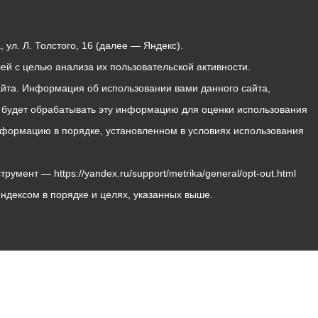
ул. Л. Толстого, 16 (далее — Яндекс).
й с целью анализа их пользовательской активности.
йта. Информация об использовании вами данного сайта,
с будет обрабатывать эту информацию для оценки использования
 информацию в порядке, установленном в условиях использования
мент — https://yandex.ru/support/metrika/general/opt-out.html
Яндексом в порядке и целях, указанных выше.
Владикавказ, пл. Штыба, №2
Тел:
+7 (8672) 55-00-34