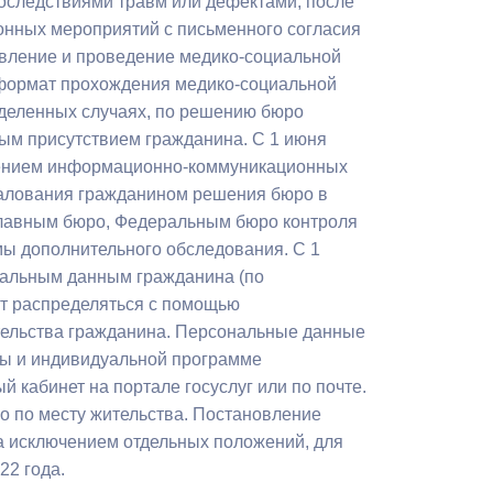
оследствиями травм или дефектами, после
Противодействие коррупции
онных мероприятий с письменного согласия
авление и проведение медико-социальной
Градостроительная деятельность
ь формат прохождения медико-социальной
ределенных случаях, по решению бюро
Формирование комфортной
ным присутствием гражданина. С 1 июня
в
городской среды
енением информационно-коммуникационных
о
бжалования гражданином решения бюро в
Бюджет для граждан
главным бюро, Федеральным бюро контроля
мы дополнительного обследования. С 1
Пространственные сведения
ональным данным гражданина (по
Гражданская оборона в
ут распределяться с помощью
чрезвычайных ситуациях
тельства гражданина. Персональные данные
пы и индивидуальной программе
Незаконное строительство
 кабинет на портале госуслуг или по почте.
о по месту жительства. Постановление
и
Информация финансового
а исключением отдельных положений, для
органа
22 года.