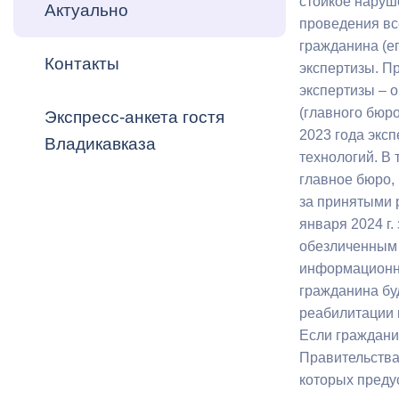
стойкое наруш
Владикавка
Актуально
Распоряжен
проведения вс
гражданина (е
Контакты
ОРВ и эксп
экспертизы. П
экспертизы – 
Оценка деят
(главного бюр
Экспресс-анкета гостя
местного с
2023 года экс
Владикавказа
технологий. В
главное бюро,
за принятыми 
января 2024 г.
Открытые д
обезличенным 
информационно
гражданина бу
реабилитации 
Если граждани
Информация
Правительства
проверок
которых предус