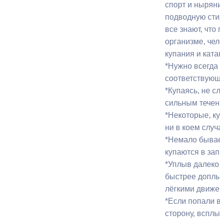
спорт и ныряни
подводную сти
все знают, чт
организме, че
купания и ката
*Нужно всегда 
соответствующ
*Купаясь, не с
сильным течен
*Некоторые, ку
ни в коем случ
*Немало бывае
купаются в за
*Уплыв далеко 
быстрее доплы
лёгкими движен
*Если попали в
сторону, всплы