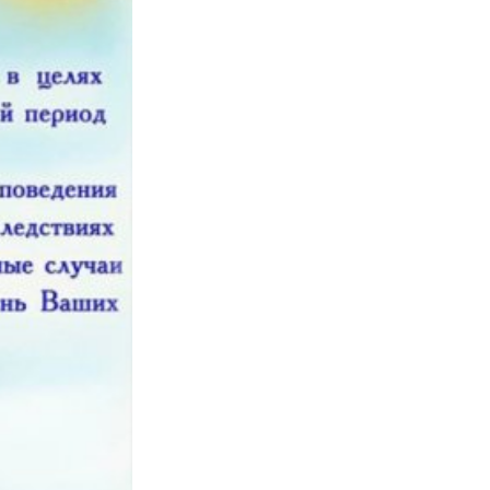
Противодействие коррупции
Градостроительная деятельность
Формирование комфортной
в
городской среды
о
Бюджет для граждан
Пространственные сведения
Гражданская оборона в
чрезвычайных ситуациях
Незаконное строительство
и
Информация финансового
органа