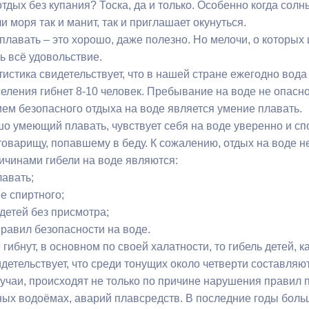
отдых без купания? Тоска, да и только. Особенно когда сол
ли моря так и манит, так и приглашает окунуться.
плавать – это хорошо, даже полезно. Но мелочи, о которых 
ь всё удовольствие.
истика свидетельствует, что в нашей стране ежегодно вода
еления гибнет 8-10 человек. Пребывание на воде не опасно 
ем безопасного отдыха на воде является умение плавать.
шо умеющий плавать, чувствует себя на воде уверенно и сп
оварищу, попавшему в беду. К сожалению, отдых на воде не
чинами гибели на воде являются:
лавать;
е спиртного;
детей без присмотра;
равил безопасности на воде.
гибнут, в основном по своей халатности, то гибель детей, к
детельствует, что среди тонущих около четверти составляют 
чаи, происходят не только по причине нарушения правил по
ых водоёмах, аварий плавсредств. В последние годы бол