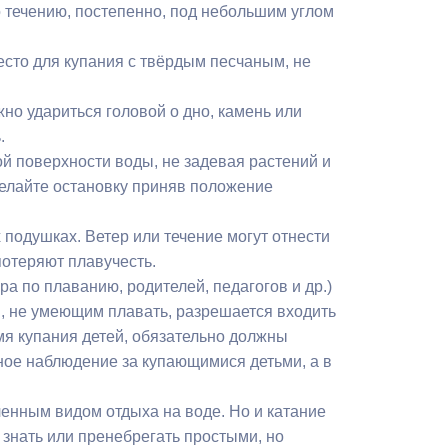
о течению, постепенно, под небольшим углом
есто для купания с твёрдым песчаным, не
жно удариться головой о дно, камень или
.
й поверхности воды, не задевая растений и
сделайте остановку приняв положение
подушках. Ветер или течение могут отнести
 потеряют плавучесть.
ра по плаванию, родителей, педагогов и др.)
м, не умеющим плавать, разрешается входить
мя купания детей, обязательно должны
ое наблюдение за купающимися детьми, а в
ленным видом отдыха на воде. Но и катание
е знать или пренебрегать простыми, но