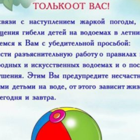
з
ия, постановления
Кадровая политика
ертиза НПА
Контактная информация
ельности органов
Списки граждан, состоящих на
амоуправления
учете в качестве нуждающихся 
улучшении жилищных условий п
г. Владикавказ
анные
Общественное обсуждение
документов стратегического
планирования
 о результатах
Порядок обжалования решений 
действий органов местного
самоуправления