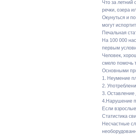
Что за летний 
речки, озера и
Окунуться и по
могут испортит
Печальная стат
На 100 000 нас
первым услови
Человек, хоро
смело помочь т
Основными при
1. Неумение п
2. Употреблени
3. Оставление 
4.Нарушение п
Если взрослые 
Статистика сви
Несчастные слу
необорудованн