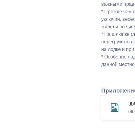
важными прав
* Прежде чем с
уключин, вёсе
жилеты по чис
* На шлюпке (л
перегружать л
на лодке и при
* Особенно на
данной местно
Приложени
db
06.