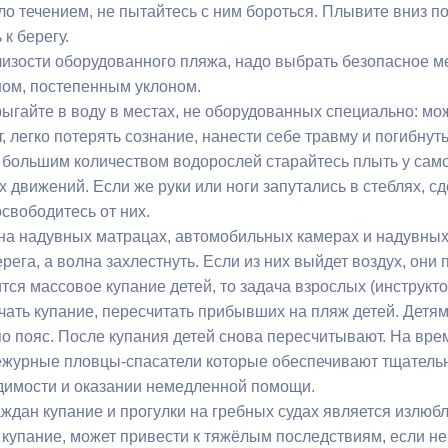
ло течением, не пытайтесь с ним бороться. Плывите вниз п
к берегу.
близости оборудованного пляжа, надо выбрать безопасное м
ом, постепенным уклоном.
рыгайте в воду в местах, не оборудованных специально: мо
, легко потерять сознание, нанести себе травму и погибнуть
с большим количеством водорослей старайтесь плыть у само
х движений. Если же руки или ноги запутались в стеблях, 
свободитесь от них.
 на надувных матрацах, автомобильных камерах и надувных 
ерега, а волна захлестнуть. Если из них выйдет воздух, они
тся массовое купание детей, то задача взрослых (инструкто
чать купание, пересчитать прибывших на пляж детей. Детя
по пояс. После купания детей снова пересчитывают. На вре
ежурные пловцы-спасатели которые обеспечивают тщательн
димости и оказании немедленной помощи.
аждан купание и прогулки на гребных судах является излюб
и купание, может привести к тяжёлым последствиям, если н