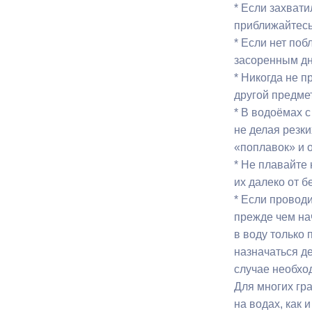
* Если захвати
приближайтесь 
* Если нет по
засоренным дн
* Никогда не п
другой предмет
* В водоёмах 
не делая резки
«поплавок» и о
* Не плавайте
их далеко от б
* Если проводи
прежде чем на
в воду только 
назначаться д
случае необхо
Для многих гр
на водах, как 