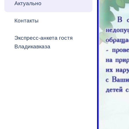
Владикавка
Актуально
Распоряжен
Контакты
ОРВ и эксп
Оценка деят
Экспресс-анкета гостя
местного с
Владикавказа
Открытые д
Информация
проверок