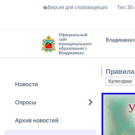
Версия для слабовидящих
Тел: 30
Официальный
сайт
Владикавказ
муниципального
образования г.
Владикавказ
Общие свед
Структура
Интернет-п
Председате
Структура
Новости
Реестры ма
Правила
Устав город
Торги и Кон
расписание
Обратная с
Комиссии
Новостная 
Актуально
Категории:
Новости
Города-поб
Программа
Противодей
Достоприме
Опросы
Владикавка
Формы обра
График при
принимаемы
Архив новостей
Презентаци
рассмотрен
городского 