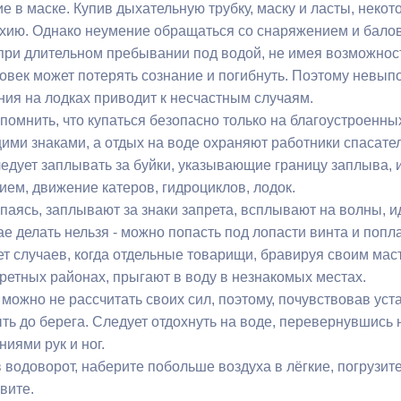
е в маске. Купив дыхательную трубку, маску и ласты, некот
хию. Однако неумение обращаться со снаряжением и балов
о при длительном пребывании под водой, не имея возможнос
ловек может потерять сознание и погибнуть. Поэтому невы
ния на лодках приводит к несчастным случаям.
помнить, что купаться безопасно только на благоустроенны
ими знаками, а отдых на воде охраняют работники спасател
ледует заплывать за буйки, указывающие границу заплыва, 
ием, движение катеров, гидроциклов, лодок.
паясь, заплывают за знаки запрета, всплывают на волны, ид
ае делать нельзя - можно попасть под лопасти винта и попл
т случаев, когда отдельные товарищи, бравируя своим маст
претных районах, прыгают в воду в незнакомых местах.
можно не рассчитать своих сил, поэтому, почувствовав уста
ть до берега. Следует отдохнуть на воде, перевернувшись 
иями рук и ног.
 водоворот, наберите побольше воздуха в лёгкие, погрузите
вите.