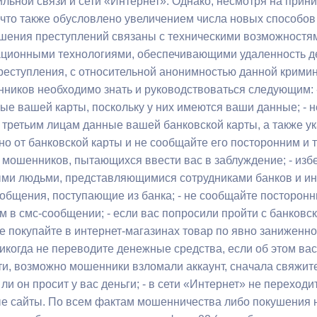
ильной связи и сети «Интернет». Однако, несмотря на при
з
ия, постановления
Кадровая политика
 что также обусловлено увеличением числа новых способов
шения преступлений связаны с техническими возможност
ертиза НПА
Контактная информация
ционными технологиями, обеспечивающими удаленность де
реступления, с относительной анонимностью данной кримин
ельности органов
Списки граждан, состоящих на
ников необходимо знать и руководствоваться следующим: -
амоуправления
учете в качестве нуждающихся 
ые вашей карты, поскольку у них имеются ваши данные; - н
улучшении жилищных условий п
 третьим лицам данные вашей банковской карты, а также ук
г. Владикавказ
но от банковской карты и не сообщайте его посторонним и т
мошенников, пытающихся ввести вас в заблуждение; - изб
ми людьми, представляющимися сотрудниками банков и ин
анные
Общественное обсуждение
ообщения, поступающие из банка; - не сообщайте посторонн
документов стратегического
м в смс-сообщении; - если вас попросили пройти с банковск
планирования
е покупайте в интернет-магазинах товар по явно заниженной
никогда не переводите денежные средства, если об этом ва
ти, возможно мошенники взломали аккаунт, сначала свяжите
 о результатах
Порядок обжалования решений 
ли он просит у вас деньги; - в сети «Интернет» не переход
действий органов местного
е сайты. По всем фактам мошенничества либо покушения 
самоуправления