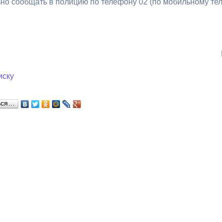
но сообщать в полицию по телефону 02 (по мобильному тел
ный контроль
Выборы 2026
иску
ься…