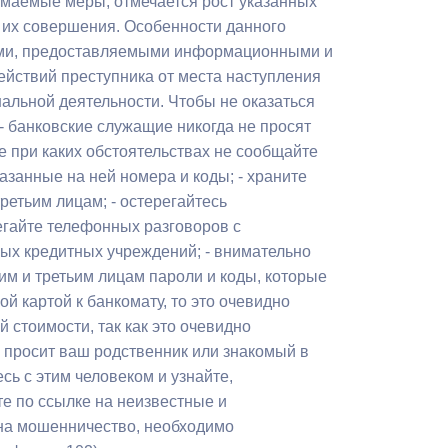
нимаемые меры, отмечается рост указанных
Противодействие коррупции
 их совершения. Особенности данного
ями, предоставляемыми информационными и
Градостроительная деятельность
йствий преступника от места наступления
альной деятельности. Чтобы не оказаться
Формирование комфортной
 банковские служащие никогда не просят
в
городской среды
е при каких обстоятельствах не сообщайте
о
азанные на ней номера и коды; - храните
Бюджет для граждан
ретьим лицам; - остерегайтесь
егайте телефонных разговоров с
Пространственные сведения
ых кредитных учреждений; - внимательно
Гражданская оборона в
им и третьим лицам пароли и коды, которые
чрезвычайных ситуациях
ой картой к банкомату, то это очевидно
 стоимости, так как это очевидно
Незаконное строительство
с просит ваш родственник или знакомый в
сь с этим человеком и узнайте,
и
Информация финансового
ите по ссылке на неизвестные и
органа
на мошенничество, необходимо