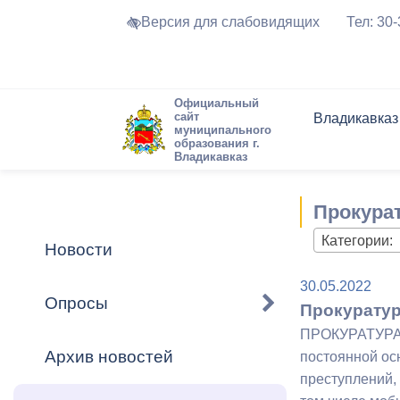
Версия для слабовидящих
Тел: 30
Официальный
сайт
Владикавказ
муниципального
образования г.
Владикавказ
Общие свед
Структура
Интернет-п
Председате
Структура
Новости
Реестры ма
Прокура
Устав город
Торги и Кон
расписание
Обратная с
Комиссии
Новостная 
Актуально
Категории:
Новости
Города-поб
Программа
Противодей
30.05.2022
Достоприме
Опросы
Прокуратур
Владикавка
Формы обра
График при
ПРОКУРАТУРА
принимаемы
Архив новостей
постоянной ос
Презентаци
рассмотрен
преступлений,
городского 