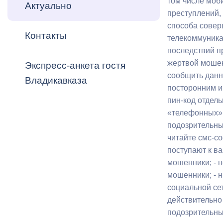
том числе моб
Владикавка
Актуально
Распоряжен
преступлений,
способа совер
Контакты
ОРВ и эксп
телекоммуника
последствий п
Оценка деят
жертвой мошен
Экспресс-анкета гостя
местного с
сообщить данн
Владикавказа
посторонним и
пин-код отдель
«телефонных» 
подозрительны
Открытые д
читайте смс-с
поступают к ва
мошенники; - н
мошенники; - 
социальной се
Информация
действительно 
проверок
подозрительны