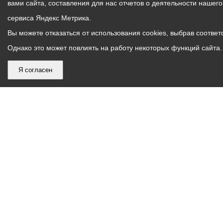
вами сайта, составления для нас отчетов о деятельности нашег
сервиса Яндекс Метрика.
Вы можете отказаться от использования cookies, выбрав соответс
Однако это может повлиять на работу некоторых функций сайта. 
Я согласен
График
С понедельника по пятницу – с 9.00 до 18.00
работы
Телефон контакт-центра АМС г. Владикавказ
30-30-30
администрации
звонки принимаются с 9:00 до 18:00
местного
Круглосуточный телефон Единой дежурной