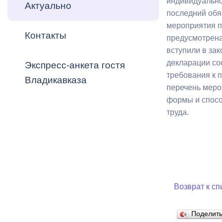
индивидуально
Владикавка
Актуально
Распоряжен
последний обя
мероприятия по
Контакты
ОРВ и эксп
предусмотрена
вступили в за
Оценка деят
декларации со
Экспресс-анкета гостя
местного с
требования к 
Владикавказа
перечень меро
формы и спосо
труда.
Открытые д
Возврат к сп
Информация
проверок
Поделит