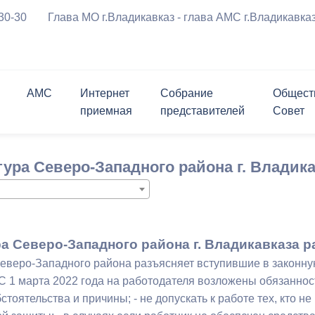
-30-30
Глава МО г.Владикавказ - глава АМС г.Владикавка
АМС
Интернет
Собрание
Общест
приемная
представителей
Совет
ения
Символика города
График приема граждан
Приветственное 
риемная
ль
ршрутов с
Проверить статус обращения
Заместители
Состав
Опросы
Открытые конкурсы
ура Северо-Западного района г. Владик
а
курсы
Мастер-план
Программы города
м движения ТС
Биография
вязь
лента
Структурные подразделения
Контакты
Контакты
Информация для граждан и
Личный блог
ратимы
Открытые данные
перевозчиков
 реформирования
ствие коррупции
Муниципальные услуги
Нормативные правовые акты
чательности
История в бронзе и камне
а Северо-Западного района г. Владикавказа р
за
щений и заявлений,
ема граждан
Политика АМС г.Владикавказа в
Проекты правовых актов,
еверо-Западного района разъясняет вступившие в законну
х АМС к
отношении обработки
внесенных в Собрание
С 1 марта 2022 года на работодателя возложены обязанност
я Генеральный план
ию
персональных данных
представителей г.Владикавказ
стоятельства и причины; - не допускать к работе тех, кто 
округа город