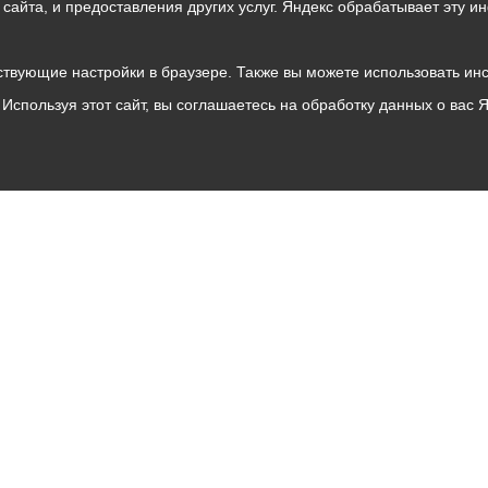
о сайта, и предоставления других услуг. Яндекс обрабатывает эту
твующие настройки в браузере. Также вы можете использовать инстру
Используя этот сайт, вы соглашаетесь на обработку данных о вас 
Владикавказ
АМС
Интернет приемная
Собрание представителей
Общественный Совет
Пресс-центр
Общественный транспорт