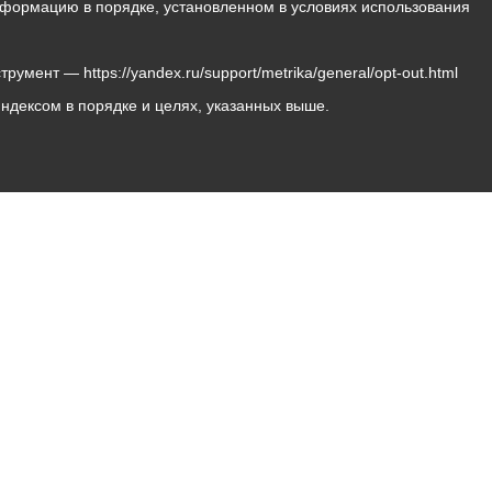
 информацию в порядке, установленном в условиях использования
мент — https://yandex.ru/support/metrika/general/opt-out.html
Яндексом в порядке и целях, указанных выше.
Владикавказ, пл. Штыба, №2
Тел:
+7 (8672) 55-00-34
Главный редактор: Биазарти Д. К.
Свидетельство о регистрации СМИ ЭЛ № ФС 77 –
75258 от 07.03.2019 выданное Федеральной Службой
по надзору в сфере связи, информационных
технологий и массовых коммуникаций