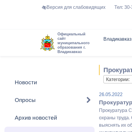
Версия для слабовидящих
Тел: 30
Официальный
сайт
Владикавказ
муниципального
образования г.
Владикавказ
Общие свед
Структура
Интернет-п
Председате
Структура
Новости
Реестры ма
Прокурат
Устав город
Торги и Кон
расписание
Обратная с
Комиссии
Новостная 
Актуально
Категории:
Новости
Города-поб
Программа
Противодей
26.05.2022
Достоприме
Опросы
Прокуратур
Владикавка
Формы обра
График при
Прокуратура С
принимаемы
Архив новостей
охраны труда. 
Презентаци
рассмотрен
выяснять их об
городского 