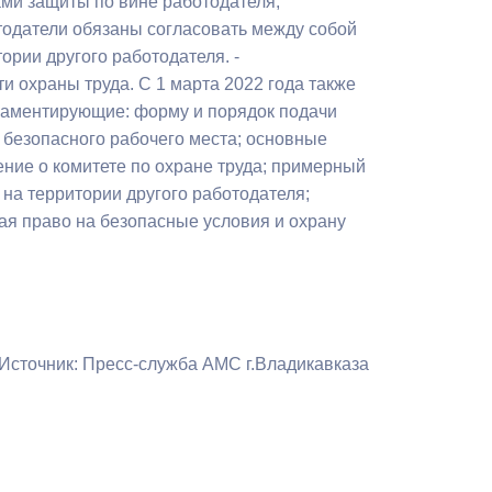
ами защиты по вине работодателя,
Противодействие коррупции
отодатели обязаны согласовать между собой
ории другого работодателя. -
Градостроительная деятельность
 охраны труда. С 1 марта 2022 года также
ламентирующие: форму и порядок подачи
Формирование комфортной
 безопасного рабочего места; основные
в
городской среды
ение о комитете по охране труда; примерный
о
 на территории другого работодателя;
Бюджет для граждан
я право на безопасные условия и охрану
Пространственные сведения
Гражданская оборона в
чрезвычайных ситуациях
Источник: Пресс-служба АМС г.Владикавказа
Незаконное строительство
и
Информация финансового
органа