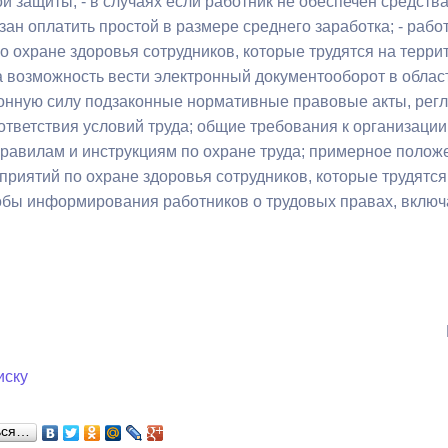
й защиты; - в случаях если работник не обеспечен средств
з
ия, постановления
Кадровая политика
зан оплатить простой в размере среднего заработка; - раб
 охране здоровья сотрудников, которые трудятся на террит
ертиза НПА
Контактная информация
 возможность вести электронный документооборот в области
конную силу подзаконные нормативные правовые акты, рег
ельности органов
Списки граждан, состоящих на
ответствия условий труда; общие требования к организации
амоуправления
учете в качестве нуждающихся 
правилам и инструкциям по охране труда; примерное полож
улучшении жилищных условий п
приятий по охране здоровья сотрудников, которые трудятся
г. Владикавказ
бы информирования работников о трудовых правах, включа
анные
Общественное обсуждение
документов стратегического
планирования
иску
 о результатах
Порядок обжалования решений 
действий органов местного
ься…
самоуправления